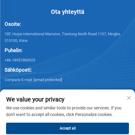
Ota yhteyttä
Osoite:
18F, Huiya International Mansion, Tiantong North Road 1107, Ningbo,
315100, Kiina
Puhelin:
+86-18957860925
Sähköposti:
Company E-mail:
[email protected]
We value your privacy
We use cookies and similar tools to provide our services. If you
don't want to accept all cookies, click Personalize cookies.
Tekijänoikeus © 2026 NINGBO KELSUN INT'L TRADE CO.,LTD. Kaikki
oikeudet pidätetään. -
Tietosuojakäytäntö
Accept all