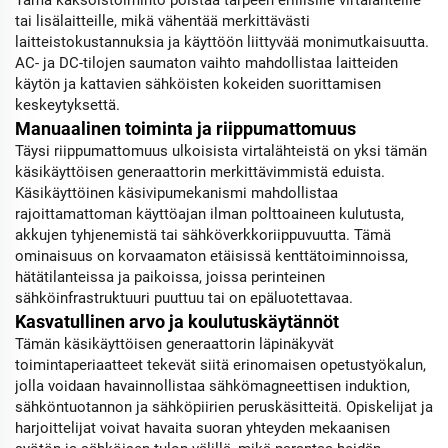
Tämä kaksoistoiminto poistaa tarpeen erillisille virtalähteille
tai lisälaitteille, mikä vähentää merkittävästi
laitteistokustannuksia ja käyttöön liittyvää monimutkaisuutta.
AC- ja DC-tilojen saumaton vaihto mahdollistaa laitteiden
käytön ja kattavien sähköisten kokeiden suorittamisen
keskeytyksettä.
Manuaalinen toiminta ja riippumattomuus
Täysi riippumattomuus ulkoisista virtalähteistä on yksi tämän
käsikäyttöisen generaattorin merkittävimmistä eduista.
Käsikäyttöinen käsivipumekanismi mahdollistaa
rajoittamattoman käyttöajan ilman polttoaineen kulutusta,
akkujen tyhjenemistä tai sähköverkkoriippuvuutta. Tämä
ominaisuus on korvaamaton etäisissä kenttätoiminnoissa,
hätätilanteissa ja paikoissa, joissa perinteinen
sähköinfrastruktuuri puuttuu tai on epäluotettavaa.
Kasvatullinen arvo ja koulutuskäytännöt
Tämän käsikäyttöisen generaattorin läpinäkyvät
toimintaperiaatteet tekevät siitä erinomaisen opetustyökalun,
jolla voidaan havainnollistaa sähkömagneettisen induktion,
sähköntuotannon ja sähköpiirien peruskäsitteitä. Opiskelijat ja
harjoittelijat voivat havaita suoran yhteyden mekaanisen