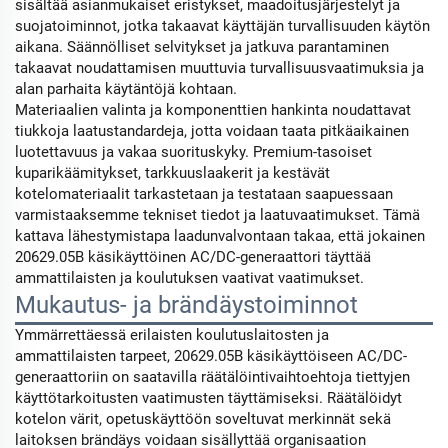
sisältää asianmukaiset eristykset, maadoitusjärjestelyt ja
suojatoiminnot, jotka takaavat käyttäjän turvallisuuden käytön
aikana. Säännölliset selvitykset ja jatkuva parantaminen
takaavat noudattamisen muuttuvia turvallisuusvaatimuksia ja
alan parhaita käytäntöjä kohtaan.
Materiaalien valinta ja komponenttien hankinta noudattavat
tiukkoja laatustandardeja, jotta voidaan taata pitkäaikainen
luotettavuus ja vakaa suorituskyky. Premium-tasoiset
kuparikäämitykset, tarkkuuslaakerit ja kestävät
kotelomateriaalit tarkastetaan ja testataan saapuessaan
varmistaaksemme tekniset tiedot ja laatuvaatimukset. Tämä
kattava lähestymistapa laadunvalvontaan takaa, että jokainen
20629.05B käsikäyttöinen AC/DC-generaattori täyttää
ammattilaisten ja koulutuksen vaativat vaatimukset.
Mukautus- ja brändäystoiminnot
Ymmärrettäessä erilaisten koulutuslaitosten ja
ammattilaisten tarpeet, 20629.05B käsikäyttöiseen AC/DC-
generaattoriin on saatavilla räätälöintivaihtoehtoja tiettyjen
käyttötarkoitusten vaatimusten täyttämiseksi. Räätälöidyt
kotelon värit, opetuskäyttöön soveltuvat merkinnät sekä
laitoksen brändäys voidaan sisällyttää organisaation