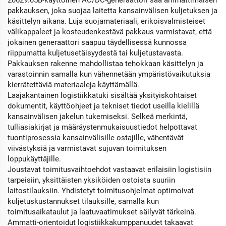
20629.05B-käyttöinen AC/DC-generaattori saa ammattimaisen
pakkauksen, joka suojaa laitetta kansainvälisen kuljetuksen ja
käsittelyn aikana. Luja suojamateriaali, erikoisvalmisteiset
välikappaleet ja kosteudenkestävä pakkaus varmistavat, että
jokainen generaattori saapuu täydellisessä kunnossa
riippumatta kuljetusetäisyydestä tai kuljetustavasta.
Pakkauksen rakenne mahdollistaa tehokkaan käsittelyn ja
varastoinnin samalla kun vähennetään ympäristövaikutuksia
kierrätettäviä materiaaleja käyttämällä.
Laajakantainen logistiikkatuki sisältää yksityiskohtaiset
dokumentit, käyttöohjeet ja tekniset tiedot useilla kielillä
kansainvälisen jakelun tukemiseksi. Selkeä merkintä,
tulliasiakirjat ja määräystenmukaisuustiedot helpottavat
tuontiprosessia kansainvälisille ostajille, vähentävät
viivästyksiä ja varmistavat sujuvan toimituksen
loppukäyttäjille.
Joustavat toimitusvaihtoehdot vastaavat erilaisiin logistisiin
tarpeisiin, yksittäisten yksiköiden ostoista suuriin
laitostilauksiin. Yhdistetyt toimitusohjelmat optimoivat
kuljetuskustannukset tilauksille, samalla kun
toimitusaikataulut ja laatuvaatimukset säilyvät tärkeinä.
Ammatti-orientoidut logistiikkakumppanuudet takaavat