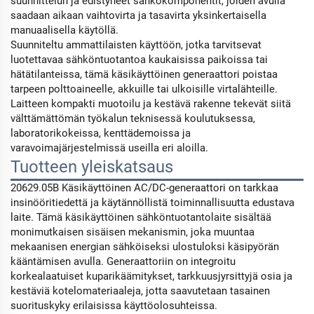
suunnittelun ja edistyneet sähkökomponentit, joiden avulla
saadaan aikaan vaihtovirta ja tasavirta yksinkertaisella
manuaalisella käytöllä.
Suunniteltu ammattilaisten käyttöön, jotka tarvitsevat
luotettavaa sähköntuotantoa kaukaisissa paikoissa tai
hätätilanteissa, tämä käsikäyttöinen generaattori poistaa
tarpeen polttoaineelle, akkuille tai ulkoisille virtalähteille.
Laitteen kompakti muotoilu ja kestävä rakenne tekevät siitä
välttämättömän työkalun teknisessä koulutuksessa,
laboratorikokeissa, kenttädemoissa ja
varavoimajärjestelmissä useilla eri aloilla.
Tuotteen yleiskatsaus
20629.05B Käsikäyttöinen AC/DC-generaattori on tarkkaa
insinööritiedettä ja käytännöllistä toiminnallisuutta edustava
laite. Tämä käsikäyttöinen sähköntuotantolaite sisältää
monimutkaisen sisäisen mekanismin, joka muuntaa
mekaanisen energian sähköiseksi ulostuloksi käsipyörän
kääntämisen avulla. Generaattoriin on integroitu
korkealaatuiset kuparikäämitykset, tarkkuusjyrsittyjä osia ja
kestäviä kotelomateriaaleja, jotta saavutetaan tasainen
suorituskyky erilaisissa käyttöolosuhteissa.