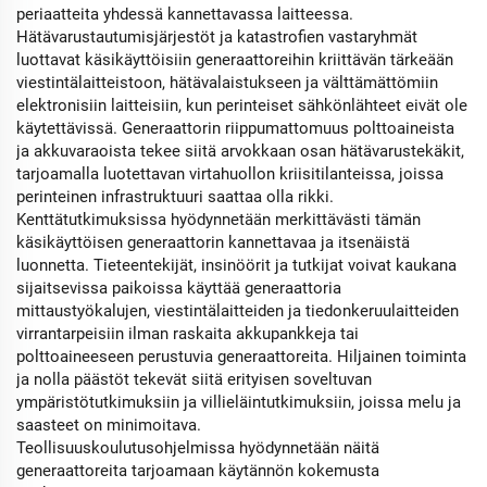
periaatteita yhdessä kannettavassa laitteessa.
Hätävarustautumisjärjestöt ja katastrofien vastaryhmät
luottavat käsikäyttöisiin generaattoreihin kriittävän tärkeään
viestintälaitteistoon, hätävalaistukseen ja välttämättömiin
elektronisiin laitteisiin, kun perinteiset sähkönlähteet eivät ole
käytettävissä. Generaattorin riippumattomuus polttoaineista
ja akkuvaraoista tekee siitä arvokkaan osan hätävarustekäkit,
tarjoamalla luotettavan virtahuollon kriisitilanteissa, joissa
perinteinen infrastruktuuri saattaa olla rikki.
Kenttätutkimuksissa hyödynnetään merkittävästi tämän
käsikäyttöisen generaattorin kannettavaa ja itsenäistä
luonnetta. Tieteentekijät, insinöörit ja tutkijat voivat kaukana
sijaitsevissa paikoissa käyttää generaattoria
mittaustyökalujen, viestintälaitteiden ja tiedonkeruulaitteiden
virrantarpeisiin ilman raskaita akkupankkeja tai
polttoaineeseen perustuvia generaattoreita. Hiljainen toiminta
ja nolla päästöt tekevät siitä erityisen soveltuvan
ympäristötutkimuksiin ja villieläintutkimuksiin, joissa melu ja
saasteet on minimoitava.
Teollisuuskoulutusohjelmissa hyödynnetään näitä
generaattoreita tarjoamaan käytännön kokemusta