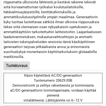
riippumatta ulkoisista lähteistä ja kestävä rakenne tekevät
siitä korvaamattoman työkalun koulutuslaitoksille,
hätävalmiusjärjestöille, kenttätutkimuksille ja
ammattikoulutusohjelmille ympäri maailmaa. Generaattorin
kyky tuottaa luotettavaa sähköä ilman ulkoisia riippuvuuksia
tekee siitä olennaisen osan nykyaikaisiin opetukseen ja
ammattikäyttöön tarkoitettuihin laitteistoihin. Laajanlaatuisen
laadunvarmistuksen, mukautusvaihtoehtojen ja ammatti­
taitoisten tukeispalveluiden ansiosta tämä käsikäyttöinen
generaattori tarjoaa pitkäaikaista arvoa ja erinomaista
suorituskykyä monenlaisiin käyttötarkoituksiin globaaleilla
markkinoilla.
Tuotekuvaus
Käsin käytettävä AC/DC-generaattori
Tuotenumero 20629.05B
Demonstrointi ja selitys rakenteesta ja toiminnasta
aC/DC-generaattorin toimintaperiaate, voidaan käyttää
pienenä
virtalähteenä. Lähtöjännite on 6–12 V