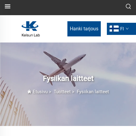
Hanki tarjous
FI
Fysiikan laitteet
Etusivu
>
Tuotteet
>
Fysiikan laitteet