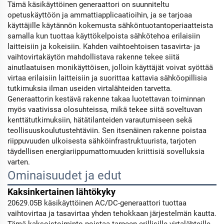
Tämä käsikäyttöinen generaattori on suunniteltu
opetuskäyttöön ja ammattiapplicaatioihin, ja se tarjoaa
käyttäjille käytännön kokemusta sähköntuotantoperiaatteista
samalla kun tuottaa käyttökelpoista sähkötehoa erilaisiin
laitteisiin ja kokeisiin. Kahden vaihtoehtoisen tasavirta- ja
vaihtovirtakäytön mahdollistava rakenne tekee siitä
ainutlaatuisen monikäyttöisen, jolloin käyttäjät voivat syöttää
virtaa erilaisiin laitteisiin ja suorittaa kattavia sähköopillisia
tutkimuksia ilman useiden virtalähteiden tarvetta.
Generaattorin kestävä rakenne takaa luotettavan toiminnan
myös vaativissa olosuhteissa, mikä tekee siitä soveltuvan
kenttätutkimuksiin, hätätilanteiden varautumiseen sekä
teollisuuskoulutustehtäviin. Sen itsenäinen rakenne poistaa
riippuvuuden ulkoisesta sähköinfrastruktuurista, tarjoten
täydellisen energiariippumattomuuden kriittisiä sovelluksia
varten.
Ominaisuudet ja edut
Kaksinkertainen lähtökyky
20629.05B käsikäyttöinen AC/DC-generaattori tuottaa
vaihtovirtaa ja tasavirtaa yhden tehokkaan järjestelmän kautta.