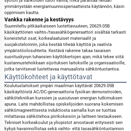
syötön ja sähköisen tulon välillä, mikä parantaa heidän
ymmärrystään energiamuunnosperiaatteista käytännön, käsin
oppimisen kautta.
Vankka rakenne ja kestävyys
Suunniteltu pitkäaikaiseen luotettavuuteen, 20629.05B
käsikäyttöinen vaihto-/tasasähkögeneraattori sisältää tarkasti
koneistetut osat, korkealaatuiset materiaalit ja
suojakoteloinnin, joka kestää tiheää käyttöä ja vaativia
ympäristöolosuhteita. Kestävä rakenne takaa tasaisen
suorituskyvyn tuhansien käyttökertojen ajan, mikä tekee siitä
kustannustehokkaan sijoituksen laitoksille ja organisaatioille,
jotka tarvitsevat luotettavaa manuaalista sähköntuotantoa.
Käyttökohteet ja käyttötavat
Koulutuslaitokset ympäri maailman käyttävät 20629.05B
käsikäyttöistä AC/DC-generaattoria fysiikan demonstroiden,
sähkötekniikan kurssien ja uusiutuvan energian tutkimuksen
apuna. Laite mahdollistaa opiskelijoiden suorana kokemisen
sähkömagneettisesta induktiosta samalla kun se tuottaa
mitattavaa sähkötehoa piirikokeisiin ja laitteen testaukseen.
Tekniset korkeakoulut ja yliopistot arvostavat erityisesti sen
kykyä havainnollistaa sekä vaihto- että tasasähköntuotannon