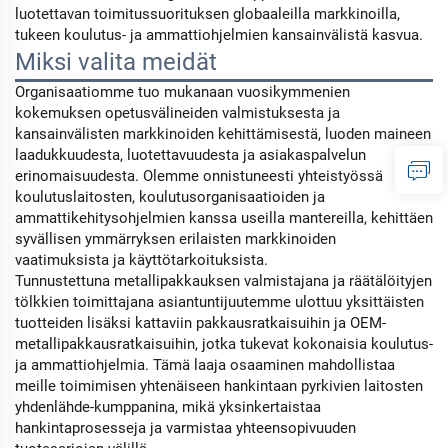
luotettavan toimitussuorituksen globaaleilla markkinoilla,
tukeen koulutus- ja ammattiohjelmien kansainvälistä kasvua.
Miksi valita meidät
Organisaatiomme tuo mukanaan vuosikymmenien
kokemuksen opetusvälineiden valmistuksesta ja
kansainvälisten markkinoiden kehittämisestä, luoden maineen
laadukkuudesta, luotettavuudesta ja asiakaspalvelun
erinomaisuudesta. Olemme onnistuneesti yhteistyössä
koulutuslaitosten, koulutusorganisaatioiden ja
ammattikehitysohjelmien kanssa useilla mantereilla, kehittäen
syvällisen ymmärryksen erilaisten markkinoiden
vaatimuksista ja käyttötarkoituksista.
Tunnustettuna metallipakkauksen valmistajana ja räätälöityjen
tölkkien toimittajana asiantuntijuutemme ulottuu yksittäisten
tuotteiden lisäksi kattaviin pakkausratkaisuihin ja OEM-
metallipakkausratkaisuihin, jotka tukevat kokonaisia koulutus-
ja ammattiohjelmia. Tämä laaja osaaminen mahdollistaa
meille toimimisen yhtenäiseen hankintaan pyrkivien laitosten
yhdenlähde-kumppanina, mikä yksinkertaistaa
hankintaprosesseja ja varmistaa yhteensopivuuden