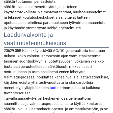
sähköntuotannon periaatteista,
sähköturvallisuusmenettelyistä ja laitteiden
käyttöprotokollista. Valmistavat tehtaat, huoltosuunnitelmat
ja tekniset koulutuskeskukset sisällyttävät laitteen
opetussuunnitelmiinsa parantaakseen työvoiman osaamista
ja käytännön ymmärrystä sähköjärjestelmistä.
Laadunvalvonta ja
vaatimustenmukaisuus
20629.05B Käsin käytettävää AC/DC-generaattoria testataan
tiukasti koko valmistusprosessin ajan varmistaaksemme
tasaisen suorituskyvyn ja luotettavuuden. Jokainen yksikkö
testataan perusteellisesti sähköisesti, mekaanisesti
rasitustilassa ja toiminnallisesti ennen lähetystä.
Valmistusprosessi noudattaa kansainvälisiä laatuvaatimuksia,
käyttäen edistynyttä testivarustusta ja standardoituja
menettelyjä ylläpitääkseen
tuote
erinomaisuutta kaikissa
tuotantoserissä.
Turvallisuusselvitys on keskeinen osa generaattorin
suunnittelua ja valmistusprosessia. Laite täyttää koskevat
sähköturvallisuusstandardit opetus- ja ammattikäyttöön, ja se