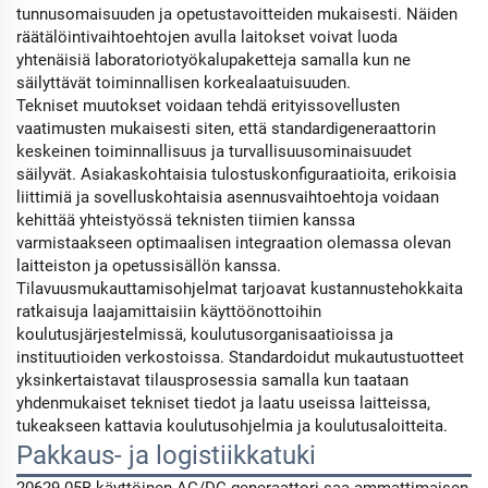
tunnusomaisuuden ja opetustavoitteiden mukaisesti. Näiden
räätälöintivaihtoehtojen avulla laitokset voivat luoda
yhtenäisiä laboratoriotyökalupaketteja samalla kun ne
säilyttävät toiminnallisen korkealaatuisuuden.
Tekniset muutokset voidaan tehdä erityissovellusten
vaatimusten mukaisesti siten, että standardigeneraattorin
keskeinen toiminnallisuus ja turvallisuusominaisuudet
säilyvät. Asiakaskohtaisia tulostuskonfiguraatioita, erikoisia
liittimiä ja sovelluskohtaisia asennusvaihtoehtoja voidaan
kehittää yhteistyössä teknisten tiimien kanssa
varmistaakseen optimaalisen integraation olemassa olevan
laitteiston ja opetussisällön kanssa.
Tilavuusmukauttamisohjelmat tarjoavat kustannustehokkaita
ratkaisuja laajamittaisiin käyttöönottoihin
koulutusjärjestelmissä, koulutusorganisaatioissa ja
instituutioiden verkostoissa. Standardoidut mukautustuotteet
yksinkertaistavat tilausprosessia samalla kun taataan
yhdenmukaiset tekniset tiedot ja laatu useissa laitteissa,
tukeakseen kattavia koulutusohjelmia ja koulutusaloitteita.
Pakkaus- ja logistiikkatuki