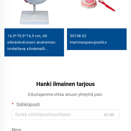
16,5*19,5*16,5 cm, 6X
50108.02
elävänkokoisen anatomian
Hammaspesujoukko
irrotettava silmämalli
kajoineen
Hanki ilmainen tarjous
Edustajamme ottaa sinuun yhteyttä pian.
Sähköposti
0/100
Nimi