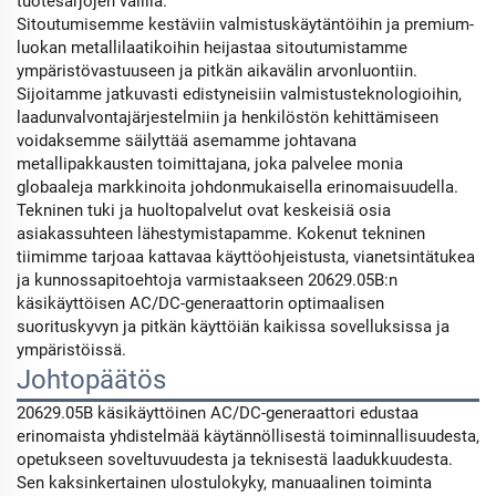
tuotesarjojen välillä.
Sitoutumisemme kestäviin valmistuskäytäntöihin ja premium-
luokan metallilaatikoihin heijastaa sitoutumistamme
ympäristövastuuseen ja pitkän aikavälin arvonluontiin.
Sijoitamme jatkuvasti edistyneisiin valmistusteknologioihin,
laadunvalvontajärjestelmiin ja henkilöstön kehittämiseen
voidaksemme säilyttää asemamme johtavana
metallipakkausten toimittajana, joka palvelee monia
globaaleja markkinoita johdonmukaisella erinomaisuudella.
Tekninen tuki ja huoltopalvelut ovat keskeisiä osia
asiakassuhteen lähestymistapamme. Kokenut tekninen
tiimimme tarjoaa kattavaa käyttöohjeistusta, vianetsintätukea
ja kunnossapitoehtoja varmistaakseen 20629.05B:n
käsikäyttöisen AC/DC-generaattorin optimaalisen
suorituskyvyn ja pitkän käyttöiän kaikissa sovelluksissa ja
ympäristöissä.
Johtopäätös
20629.05B käsikäyttöinen AC/DC-generaattori edustaa
erinomaista yhdistelmää käytännöllisestä toiminnallisuudesta,
opetukseen soveltuvuudesta ja teknisestä laadukkuudesta.
Sen kaksinkertainen ulostulokyky, manuaalinen toiminta