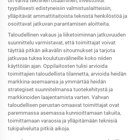
on vahva tekninen osaaminen, investoivat
tyypillisesti edistyneisiin valmistuslaitteisiin,
ylläpitävät ammattitaitoista teknistä henkilöstöä ja
osoittavat jatkuvan parantamisen aloitteita.
Taloudellinen vakaus ja liiketoiminnan jatkuvuuden
suunnittelu varmistavat, että toimittajat voivat
täyttää pitkän aikavälin sitoumukset ja tarjota
jatkuvaa tukea koulutusvälineille koko niiden
käyttöiän ajan. Oppilaitosten tulisi arvioida
toimittajien taloudellista tilannetta, arvioida heidän
markkina-asemaansa ja ymmärtää heidän
strategiset suunnitelmansa tuotekehitystä ja
markkinoiden laajentamista varten. Vahvan
taloudellisen perustan omaavat toimittajat ovat
paremmassa asemassa kunnioittamaan takuita,
toimittamaan varaosia ja ylläpitämään teknisiä
tukipalveluita pitkiä aikoja.