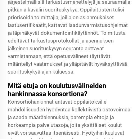
järjestelmällisiä tarkastusmenettelyjä ja seuraamalla
pitkän aikavälin suorituskykyä. Oppilaitosten tulisi
priorisoida toimittajia, joilla on asianmukaiset
laatusertifikaatit, kattavat laadunvarmistusohjelmat
ja läpinäkyvät dokumentointikäytännöt. Toimitusta
edeltävät tarkastusprotokollat ja asennuksen
jälkeinen suorituskyvyn seuranta auttavat
varmistamaan, että opetusvälineet täyttävät
määritellyt vaatimukset ja ylläpitävät hyväksyttävää
suorituskykyä ajan kuluessa.
Mitä etuja on koulutusvälineiden
hankinnassa konsortiona?
Konsortiohankinnat antavat oppilaitoksille
mahdollisuuden hyödyntää kollektiivista ostovoimaa
ja saada määräalennuksia, parempia ehtoja ja
korkeampia palvelutasoja, joita yksittäiset koulut
eivät voi saavuttaa itsenäisesti. Hyötyihin kuuluvat