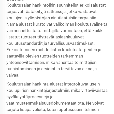
Koulutusalan hankintoihin suunnitellut erikoisalustat
tarjoavat räätälöityjä ratkaisuja, jotka vastaavat
koulujen ja yliopistojen ainutlaatuisiin tarpeisiin.
Nämä alustat kuratoivat valikoiman koulutusvälineitä
varmennettuilta toimittajilta varmistaen, että kaikki
listatut tuotteet täyttävät asiaankuuluvat
koulutusstandardit ja turvallisuusvaatimukset.
Erikoistuminen mahdollistaa koulutustarpeiden ja
saatavilla olevien tuotteiden tarkemman
yhteensovittamisen, mikä vähentää toimittajien
tunnistamiseen ja arviointiin tarvittavaa aikaa ja
vaivaa.
Koulutusalan hankinta-alustat integroituvat usein
koulupiirien hankintajärjestelmiin, mikä virtaviivaistaa
hyväksyntäprosesseja ja
vaatimustenmukaisuusdokumentaatiota. Ne voivat
tarjota lisäpalveluita, kuten opetussuunnitelmien