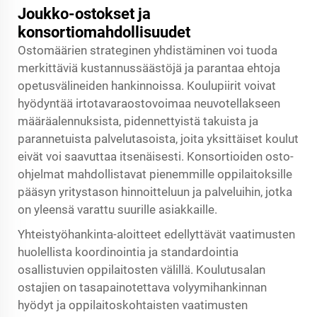
Joukko-ostokset ja
konsortiomahdollisuudet
Ostomäärien strateginen yhdistäminen voi tuoda
merkittäviä kustannussäästöjä ja parantaa ehtoja
opetusvälineiden hankinnoissa. Koulupiirit voivat
hyödyntää irtotavaraostovoimaa neuvotellakseen
määräalennuksista, pidennettyistä takuista ja
parannetuista palvelutasoista, joita yksittäiset koulut
eivät voi saavuttaa itsenäisesti. Konsortioiden osto-
ohjelmat mahdollistavat pienemmille oppilaitoksille
pääsyn yritystason hinnoitteluun ja palveluihin, jotka
on yleensä varattu suurille asiakkaille.
Yhteistyöhankinta-aloitteet edellyttävät vaatimusten
huolellista koordinointia ja standardointia
osallistuvien oppilaitosten välillä. Koulutusalan
ostajien on tasapainotettava volyymihankinnan
hyödyt ja oppilaitoskohtaisten vaatimusten