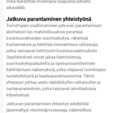
mikä hyödyttää molempia osapuolia pitkällä
aikavälillä.
Jatkuva parantaminen yhteistyönä
Toimittajien osallistaminen jatkuvan parantamisen
aloitteisiin luo mahdollisuuksia parantaa
koulutusvälineiden suorituskykyä, vähentää
kustannuksia ja kehittää innovatiivisia ratkaisuja,
jotka vastaavat kehittyviin koulutusvaatimuksiin.
Oppilaitokset voivat jakaa käyttötietoja,
suorituskykypalautetta ja opetussuunnitelmien
kehittämisen näkemyksiä, jotka ohjaavat toimittajien
tuotekehitystä ja laadunparannustoimia. Tämä
yhteistyö johtaa usein räätälöityihin ratkaisuihin ja
tuoteparannuksiin, jotka tarjoavat ainutlaatuisia
kilpailuetuja.
Jatkuvan parantamisen yhteistyö edellyttää
jäsenneltyjä viestintäprosesseja, säännöllisiä