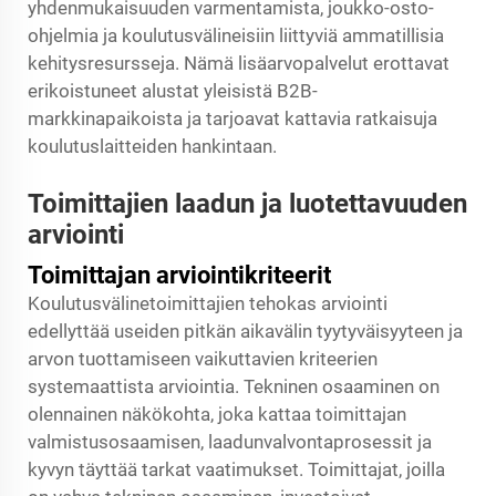
yhdenmukaisuuden varmentamista, joukko-osto-
ohjelmia ja koulutusvälineisiin liittyviä ammatillisia
kehitysresursseja. Nämä lisäarvopalvelut erottavat
erikoistuneet alustat yleisistä B2B-
markkinapaikoista ja tarjoavat kattavia ratkaisuja
koulutuslaitteiden hankintaan.
Toimittajien laadun ja luotettavuuden
arviointi
Toimittajan arviointikriteerit
Koulutusvälinetoimittajien tehokas arviointi
edellyttää useiden pitkän aikavälin tyytyväisyyteen ja
arvon tuottamiseen vaikuttavien kriteerien
systemaattista arviointia. Tekninen osaaminen on
olennainen näkökohta, joka kattaa toimittajan
valmistusosaamisen, laadunvalvontaprosessit ja
kyvyn täyttää tarkat vaatimukset. Toimittajat, joilla