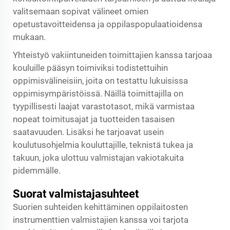
valitsemaan sopivat välineet omien
opetustavoitteidensa ja oppilaspopulaatioidensa
mukaan.
Yhteistyö vakiintuneiden toimittajien kanssa tarjoaa
kouluille pääsyn toimiviksi todistettuihin
oppimisvälineisiin, joita on testattu lukuisissa
oppimisympäristöissä. Näillä toimittajilla on
tyypillisesti laajat varastotasot, mikä varmistaa
nopeat toimitusajat ja tuotteiden tasaisen
saatavuuden. Lisäksi he tarjoavat usein
koulutusohjelmia kouluttajille, teknistä tukea ja
takuun, joka ulottuu valmistajan vakiotakuita
pidemmälle.
Suorat valmistajasuhteet
Suorien suhteiden kehittäminen oppilaitosten
instrumenttien valmistajien kanssa voi tarjota