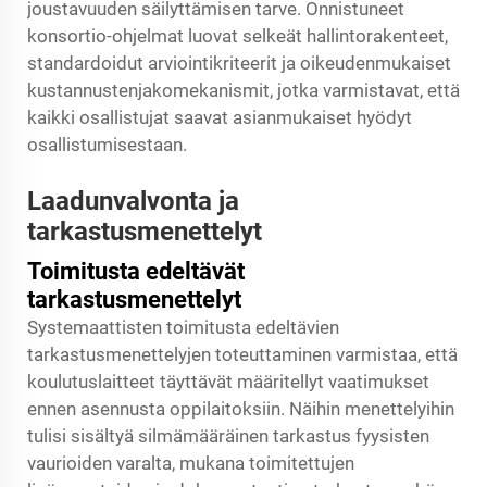
joustavuuden säilyttämisen tarve. Onnistuneet
konsortio-ohjelmat luovat selkeät hallintorakenteet,
standardoidut arviointikriteerit ja oikeudenmukaiset
kustannustenjakomekanismit, jotka varmistavat, että
kaikki osallistujat saavat asianmukaiset hyödyt
osallistumisestaan.
Laadunvalvonta ja
tarkastusmenettelyt
Toimitusta edeltävät
tarkastusmenettelyt
Systemaattisten toimitusta edeltävien
tarkastusmenettelyjen toteuttaminen varmistaa, että
koulutuslaitteet täyttävät määritellyt vaatimukset
ennen asennusta oppilaitoksiin. Näihin menettelyihin
tulisi sisältyä silmämääräinen tarkastus fyysisten
vaurioiden varalta, mukana toimitettujen