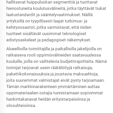
hallitsevat huippuluokan segmenttiä ja tuottavat
hienostuneita koulutusvälineitä, jotka täyttävät tiukat
laatustandardit ja sääntelyvaatimukset. Näillä
yrityksillä on tyypillisesti laajat tutkimus- ja
kehitysosastot, jotka varmistavat, että niiden
tuotteet sisältävät uusimmat teknologiset
edistysaskeleet ja pedagogiset näkemykset.
Alueellisilla toimittajilla ja paikallisilla jakelijoilla on
ratkaiseva rooli oppimisvälineiden saatavuudessa
kouluille, joilla on vaihtelevia budjettirajoitteita. Nämä
toimijat tarjoavat usein räätälöityjä ratkaisuja,
pakettikokonaisuuksia ja joustavia maksuehtoja,
joita suuremmat valmistajat eivät pysty tarjoamaan.
Tämän markkinarakenteen ymmärtäminen auttaa
oppimateriaalien ostajia tunnistamaan sopivimmat
hankintakanavat heidän erityistarpeisiinsa ja
olosuhteisiinsa.