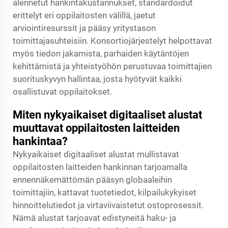
alennetut hankintakustannukset, standardoidut
erittelyt eri oppilaitosten välillä, jaetut
arviointiresurssit ja pääsy yritystason
toimittajasuhteisiin. Konsortiojärjestelyt helpottavat
myös tiedon jakamista, parhaiden käytäntöjen
kehittämistä ja yhteistyöhön perustuvaa toimittajien
suorituskyvyn hallintaa, josta hyötyvät kaikki
osallistuvat oppilaitokset.
Miten nykyaikaiset digitaaliset alustat
muuttavat oppilaitosten laitteiden
hankintaa?
Nykyaikaiset digitaaliset alustat mullistavat
oppilaitosten laitteiden hankinnan tarjoamalla
ennennäkemättömän pääsyn globaaleihin
toimittajiin, kattavat tuotetiedot, kilpailukykyiset
hinnoittelutiedot ja virtaviivaistetut ostoprosessit.
Nämä alustat tarjoavat edistyneitä haku- ja