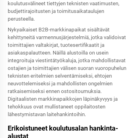
koulutusvälineet tiettyjen teknisten vaatimusten,
budjettirajoitusten ja toimitusaikataulujen
perusteella.
Nykyaikaiset B2B-markkinapaikat sisältävät
kehittyneitä varmennusjärjestelmiä, jotka validoivat
toimittajien valtakirjat, tuotesertifikaatit ja
asiakaspalautteen. Näillä alustoilla on usein
integroituja viestintätyökaluja, jotka mahdollistavat
ostajien ja toimittajien välisen suoran vuoropuhelun
teknisten eritelmien selventämiseksi, ehtojen
neuvottelemiseksi ja mahdollisten ongelmien
ratkaisemiseksi ennen ostositoumuksia.
Digitaalisten markkinapaikkojen läpinäkyvyys ja
tehokkuus ovat mullistaneet oppilaitosten
lähestymistavan laitehankintoihin.
Erikoistuneet koulutusalan hankinta-
alustat