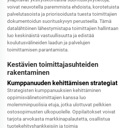
voivat neuvotella paremmista ehdoista, korotetuista
palvelutasoista ja priorisoidusta tuesta toimittajien
dokumentoidun suorituskyvyn perusteella. Tämä
datalähtöinen lähestymistapa toimittajien hallintaan
luo keskinäistä vastuullisuutta ja edistää
koulutusvälineiden laadun ja palvelujen
toimittamisen parantamista.
Kestävien toimittajasuhteiden
rakentaminen
Kumppanuuden kehittämisen strategiat
Strategisten kumppanuuksien kehittäminen
oppimisvälinetoimittajien kanssa luo
molemminpuolisia etuja, jotka ulottuvat pelkkien
ostosopimusten ulkopuolelle. Oppilaitokset voivat
tarjota arvokasta markkinapalautetta, osallistua
tuotekehityshankkeisiin ja toimia