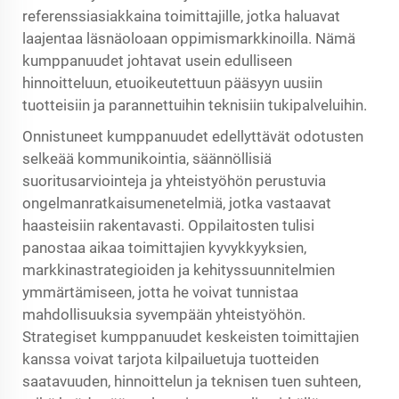
referenssiasiakkaina toimittajille, jotka haluavat
laajentaa läsnäoloaan oppimismarkkinoilla. Nämä
kumppanuudet johtavat usein edulliseen
hinnoitteluun, etuoikeutettuun pääsyyn uusiin
tuotteisiin ja parannettuihin teknisiin tukipalveluihin.
Onnistuneet kumppanuudet edellyttävät odotusten
selkeää kommunikointia, säännöllisiä
suoritusarviointeja ja yhteistyöhön perustuvia
ongelmanratkaisumenetelmiä, jotka vastaavat
haasteisiin rakentavasti. Oppilaitosten tulisi
panostaa aikaa toimittajien kyvykkyyksien,
markkinastrategioiden ja kehityssuunnitelmien
ymmärtämiseen, jotta he voivat tunnistaa
mahdollisuuksia syvempään yhteistyöhön.
Strategiset kumppanuudet keskeisten toimittajien
kanssa voivat tarjota kilpailuetuja tuotteiden
saatavuuden, hinnoittelun ja teknisen tuen suhteen,