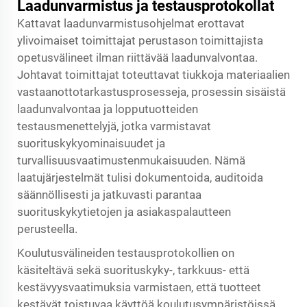
Laadunvarmistus ja testausprotokollat
Kattavat laadunvarmistusohjelmat erottavat
ylivoimaiset toimittajat perustason toimittajista
opetusvälineet
ilman riittävää laadunvalvontaa.
Johtavat toimittajat toteuttavat tiukkoja materiaalien
vastaanottotarkastusprosesseja, prosessin sisäistä
laadunvalvontaa ja lopputuotteiden
testausmenettelyjä, jotka varmistavat
suorituskykyominaisuudet ja
turvallisuusvaatimustenmukaisuuden. Nämä
laatujärjestelmät tulisi dokumentoida, auditoida
säännöllisesti ja jatkuvasti parantaa
suorituskykytietojen ja asiakaspalautteen
perusteella.
Koulutusvälineiden testausprotokollien on
käsiteltävä sekä suorituskyky-, tarkkuus- että
kestävyysvaatimuksia varmistaen, että tuotteet
kestävät toistuvaa käyttöä koulutusympäristöissä.