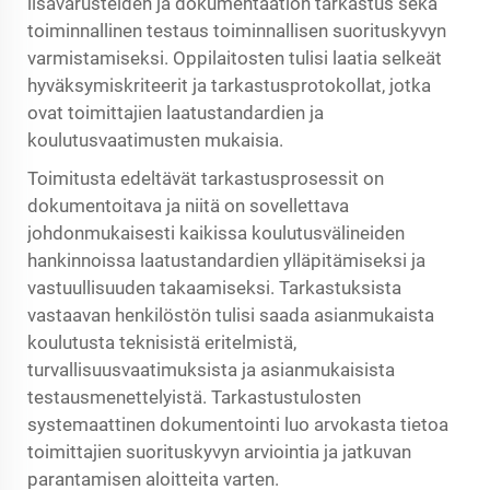
lisävarusteiden ja dokumentaation tarkastus sekä
toiminnallinen testaus toiminnallisen suorituskyvyn
varmistamiseksi. Oppilaitosten tulisi laatia selkeät
hyväksymiskriteerit ja tarkastusprotokollat, jotka
ovat toimittajien laatustandardien ja
koulutusvaatimusten mukaisia.
Toimitusta edeltävät tarkastusprosessit on
dokumentoitava ja niitä on sovellettava
johdonmukaisesti kaikissa koulutusvälineiden
hankinnoissa laatustandardien ylläpitämiseksi ja
vastuullisuuden takaamiseksi. Tarkastuksista
vastaavan henkilöstön tulisi saada asianmukaista
koulutusta teknisistä eritelmistä,
turvallisuusvaatimuksista ja asianmukaisista
testausmenettelyistä. Tarkastustulosten
systemaattinen dokumentointi luo arvokasta tietoa
toimittajien suorituskyvyn arviointia ja jatkuvan
parantamisen aloitteita varten.