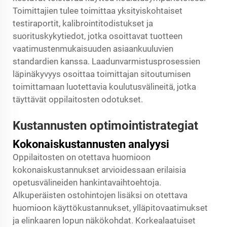
Toimittajien tulee toimittaa yksityiskohtaiset
testiraportit, kalibrointitodistukset ja
suorituskykytiedot, jotka osoittavat tuotteen
vaatimustenmukaisuuden asiaankuuluvien
standardien kanssa. Laadunvarmistusprosessien
läpinäkyvyys osoittaa toimittajan sitoutumisen
toimittamaan luotettavia koulutusvälineitä, jotka
täyttävät oppilaitosten odotukset.
Kustannusten optimointistrategiat
Kokonaiskustannusten analyysi
Oppilaitosten on otettava huomioon
kokonaiskustannukset arvioidessaan erilaisia
opetusvälineiden hankintavaihtoehtoja.
Alkuperäisten ostohintojen lisäksi on otettava
huomioon käyttökustannukset, ylläpitovaatimukset
ja elinkaaren lopun näkökohdat. Korkealaatuiset