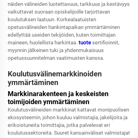
näiden välineiden luotettavuus, tarkkuus ja kestävyys
vaikuttavat suoraan opiskelijoille tarjottavan
koulutuksen laatuun. Korkealaatuisten
opetusvälineiden hankintapaikan ymmärtäminen
edellyttää useiden tekijöiden, kuten toimittajan
maineen, huolellista harkintaa.
tuote
sertifioinnit,
myynnin jälkeinen tuki ja yhdenmukaisuus
opetussuunnitelman vaatimusten kanssa.
Koulutusvälinemarkkinoiden
ymmärtäminen
Markkinarakenteen ja keskeisten
toimijoiden ymmärtäminen
Koulutusvälineiden markkinat kattavat monipuolisen
ekosysteemin, johon kuuluu valmistajia, jakelijoita ja
erikoistuneita toimittajia, jotka palvelevat eri
koulutussektoreita. Suuret kansainväliset valmistajat