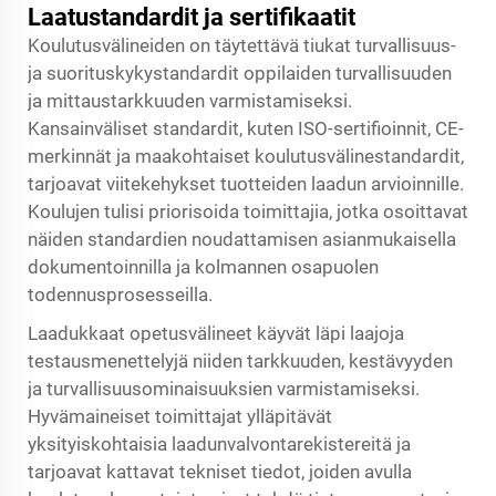
Laatustandardit ja sertifikaatit
Koulutusvälineiden on täytettävä tiukat turvallisuus-
ja suorituskykystandardit oppilaiden turvallisuuden
ja mittaustarkkuuden varmistamiseksi.
Kansainväliset standardit, kuten ISO-sertifioinnit, CE-
merkinnät ja maakohtaiset koulutusvälinestandardit,
tarjoavat viitekehykset tuotteiden laadun arvioinnille.
Koulujen tulisi priorisoida toimittajia, jotka osoittavat
näiden standardien noudattamisen asianmukaisella
dokumentoinnilla ja kolmannen osapuolen
todennusprosesseilla.
Laadukkaat opetusvälineet käyvät läpi laajoja
testausmenettelyjä niiden tarkkuuden, kestävyyden
ja turvallisuusominaisuuksien varmistamiseksi.
Hyvämaineiset toimittajat ylläpitävät
yksityiskohtaisia laadunvalvontarekistereitä ja
tarjoavat kattavat tekniset tiedot, joiden avulla