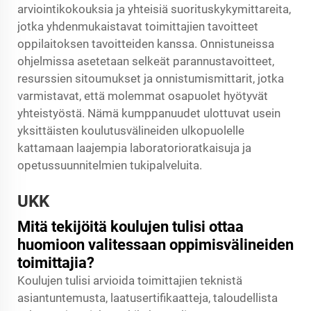
arviointikokouksia ja yhteisiä suorituskykymittareita,
jotka yhdenmukaistavat toimittajien tavoitteet
oppilaitoksen tavoitteiden kanssa. Onnistuneissa
ohjelmissa asetetaan selkeät parannustavoitteet,
resurssien sitoumukset ja onnistumismittarit, jotka
varmistavat, että molemmat osapuolet hyötyvät
yhteistyöstä. Nämä kumppanuudet ulottuvat usein
yksittäisten koulutusvälineiden ulkopuolelle
kattamaan laajempia laboratorioratkaisuja ja
opetussuunnitelmien tukipalveluita.
UKK
Mitä tekijöitä koulujen tulisi ottaa
huomioon valitessaan oppimisvälineiden
toimittajia?
Koulujen tulisi arvioida toimittajien teknistä
asiantuntemusta, laatusertifikaatteja, taloudellista