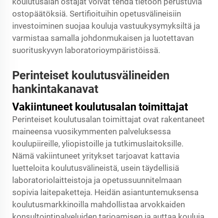
koulutusalan ostajat voivat tehdä tietoon perustuvia
ostopäätöksiä. Sertifioituihin opetusvälineisiin
investoiminen suojaa kouluja vastuukysymyksiltä ja
varmistaa samalla johdonmukaisen ja luotettavan
suorituskyvyn laboratorioympäristöissä.
Perinteiset koulutusvälineiden
hankintakanavat
Vakiintuneet koulutusalan toimittajat
Perinteiset koulutusalan toimittajat ovat rakentaneet
maineensa vuosikymmenten palveluksessa
koulupiireille, yliopistoille ja tutkimuslaitoksille.
Nämä vakiintuneet yritykset tarjoavat kattavia
luetteloita koulutusvälineistä, usein täydellisiä
laboratoriolaitteistoja ja opetussuunnitelmaan
sopivia laitepaketteja. Heidän asiantuntemuksensa
koulutusmarkkinoilla mahdollistaa arvokkaiden
konsultointipalveluiden tarjoamisen ja auttaa kouluja