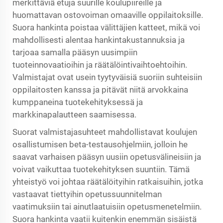
merkittäviä etuja suurille koulupiireille ja
huomattavan ostovoiman omaaville oppilaitoksille.
Suora hankinta poistaa välittäjien katteet, mikä voi
mahdollisesti alentaa hankintakustannuksia ja
tarjoaa samalla pääsyn uusimpiin
tuoteinnovaatioihin ja räätälöintivaihtoehtoihin.
Valmistajat ovat usein tyytyväisiä suoriin suhteisiin
oppilaitosten kanssa ja pitävät niitä arvokkaina
kumppaneina tuotekehityksessä ja
markkinapalautteen saamisessa.
Suorat valmistajasuhteet mahdollistavat koulujen
osallistumisen beta-testausohjelmiin, jolloin he
saavat varhaisen pääsyn uusiin opetusvälineisiin ja
voivat vaikuttaa tuotekehityksen suuntiin. Tämä
yhteistyö voi johtaa räätälöityihin ratkaisuihin, jotka
vastaavat tiettyihin opetussuunnitelman
vaatimuksiin tai ainutlaatuisiin opetusmenetelmiin.
Suora hankinta vaatii kuitenkin enemmän sisäistä