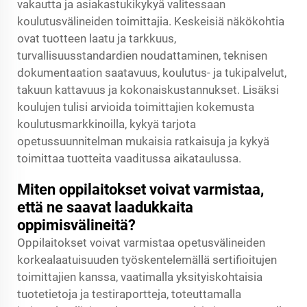
vakautta ja asiakastukikykyä valitessaan
koulutusvälineiden toimittajia. Keskeisiä näkökohtia
ovat tuotteen laatu ja tarkkuus,
turvallisuusstandardien noudattaminen, teknisen
dokumentaation saatavuus, koulutus- ja tukipalvelut,
takuun kattavuus ja kokonaiskustannukset. Lisäksi
koulujen tulisi arvioida toimittajien kokemusta
koulutusmarkkinoilla, kykyä tarjota
opetussuunnitelman mukaisia ratkaisuja ja kykyä
toimittaa tuotteita vaaditussa aikataulussa.
Miten oppilaitokset voivat varmistaa,
että ne saavat laadukkaita
oppimisvälineitä?
Oppilaitokset voivat varmistaa opetusvälineiden
korkealaatuisuuden työskentelemällä sertifioitujen
toimittajien kanssa, vaatimalla yksityiskohtaisia
tuotetietoja ja testiraportteja, toteuttamalla