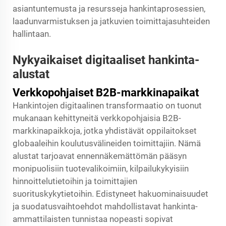
asiantuntemusta ja resursseja hankintaprosessien,
laadunvarmistuksen ja jatkuvien toimittajasuhteiden
hallintaan.
Nykyaikaiset digitaaliset hankinta-
alustat
Verkkopohjaiset B2B-markkinapaikat
Hankintojen digitaalinen transformaatio on tuonut
mukanaan kehittyneitä verkkopohjaisia B2B-
markkinapaikkoja, jotka yhdistävät oppilaitokset
globaaleihin koulutusvälineiden toimittajiin. Nämä
alustat tarjoavat ennennäkemättömän pääsyn
monipuolisiin tuotevalikoimiin, kilpailukykyisiin
hinnoittelutietoihin ja toimittajien
suorituskykytietoihin. Edistyneet hakuominaisuudet
ja suodatusvaihtoehdot mahdollistavat hankinta-
ammattilaisten tunnistaa nopeasti sopivat