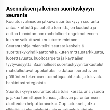
Asennuksen jälkeinen suorituskyvyn
seuranta
Koulutusvälineiden jatkuva suorituskyvyn seuranta
antaa kriittistä palautetta toimittajien laadusta ja
auttaa tunnistamaan mahdolliset ongelmat ennen
kuin ne vaikuttavat koulutustoimintaan.
Seurantaohjelmien tulisi seurata keskeisiä
suorituskykyindikaattoreita, kuten mittaustarkkuutta,
luotettavuutta, huoltotarpeita ja käyttäjien
tyytyväisyyttä. Säännölliset suorituskyvyn tarkastelut
mahdollistavat oppilaitoksille dataan perustuvien
päätösten tekemisen toimittajasuhteista ja tulevista
hankintastrategioista.
Suorituskyvyn seurantadataa tulisi kerätä, analysoida
ja jakaa toimittajien kanssa jatkuvan parantamisen
aloitteiden helpottamiseksi. Oppilaitokset, jotka
ylläpitävät yksityiskohtaisia suorituskykytietoja,