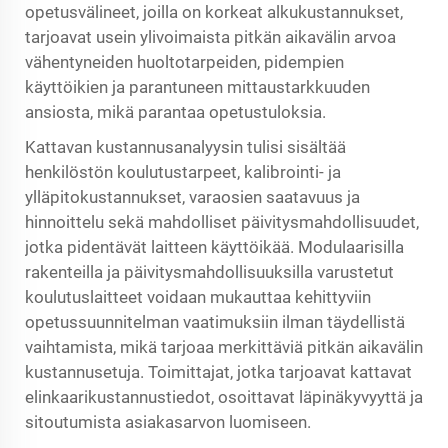
opetusvälineet, joilla on korkeat alkukustannukset,
tarjoavat usein ylivoimaista pitkän aikavälin arvoa
vähentyneiden huoltotarpeiden, pidempien
käyttöikien ja parantuneen mittaustarkkuuden
ansiosta, mikä parantaa opetustuloksia.
Kattavan kustannusanalyysin tulisi sisältää
henkilöstön koulutustarpeet, kalibrointi- ja
ylläpitokustannukset, varaosien saatavuus ja
hinnoittelu sekä mahdolliset päivitysmahdollisuudet,
jotka pidentävät laitteen käyttöikää. Modulaarisilla
rakenteilla ja päivitysmahdollisuuksilla varustetut
koulutuslaitteet voidaan mukauttaa kehittyviin
opetussuunnitelman vaatimuksiin ilman täydellistä
vaihtamista, mikä tarjoaa merkittäviä pitkän aikavälin
kustannusetuja. Toimittajat, jotka tarjoavat kattavat
elinkaarikustannustiedot, osoittavat läpinäkyvyyttä ja
sitoutumista asiakasarvon luomiseen.