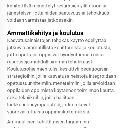
kehitettävä menettelyt resurssien ylläpitoon ja
järjestelyyn, jotta niiden saatavuus ja tehokkuus
voidaan varmistaa jatkossakin.
Ammattikehitys ja koulutus
Kasvatusaineistojen tehokas käyttö edellyttää
jatkuvaa ammatillista kehittämistä ja koulutusta,
jotta opettajat oppisivat hyödyntämään näitä
resursseja mahdollisimman tehokkaasti.
Koulutusohjelmien tulisi keskittyä pedagogisiin
strategioihin, joilla kasvatusaineistoja integroidaan
opetussuunnitelmiin, menetelmiin, joilla arvioidaan
oppilaiden oppimista käytännön toiminnan kautta,
sekä tekniikoihin, joilla hallitaan
luokkahuoneympäristöjä, jotka tukevat
vuorovaikutteisia oppimiskokemuksia.
Ammatillisen kehittämisen tarjoamien