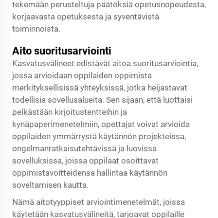
tekemään perusteltuja päätöksiä opetusnopeudesta,
korjaavasta opetuksesta ja syventävistä
toiminnoista.
Aito suoritusarviointi
Kasvatusvälineet edistävät aitoa suoritusarviointia,
jossa arvioidaan oppilaiden oppimista
merkityksellisissä yhteyksissä, jotka heijastavat
todellisia sovellusalueita. Sen sijaan, että luottaisi
pelkästään kirjoitustentteihin ja
kynäpaperimenetelmiin, opettajat voivat arvioida
oppilaiden ymmärrystä käytännön projekteissa,
ongelmanratkaisutehtävissä ja luovissa
sovelluksissa, joissa oppilaat osoittavat
oppimistavoitteidensa hallintaa käytännön
soveltamisen kautta.
Nämä aitotyyppiset arviointimenetelmät, joissa
käytetään kasvatusvälineitä, tarjoavat oppilaille