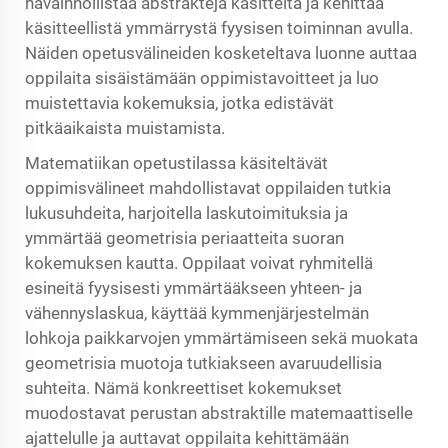
havainnollistaa abstrakteja käsitteitä ja kehittää
käsitteellistä ymmärrystä fyysisen toiminnan avulla.
Näiden opetusvälineiden kosketeltava luonne auttaa
oppilaita sisäistämään oppimistavoitteet ja luo
muistettavia kokemuksia, jotka edistävät
pitkäaikaista muistamista.
Matematiikan opetustilassa käsiteltävät
oppimisvälineet mahdollistavat oppilaiden tutkia
lukusuhdeita, harjoitella laskutoimituksia ja
ymmärtää geometrisia periaatteita suoran
kokemuksen kautta. Oppilaat voivat ryhmitellä
esineitä fyysisesti ymmärtääkseen yhteen- ja
vähennyslaskua, käyttää kymmenjärjestelmän
lohkoja paikkarvojen ymmärtämiseen sekä muokata
geometrisia muotoja tutkiakseen avaruudellisia
suhteita. Nämä konkreettiset kokemukset
muodostavat perustan abstraktille matemaattiselle
ajattelulle ja auttavat oppilaita kehittämään