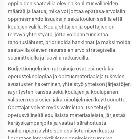
oppilaiden saatavilla olevien koulutusvälineiden
määrää ja laatua, mikä voi johtaa epätasa-arvoisiin
oppimismahdollisuuksiin sekä koulun sisällä että
koulujen välillä. Koulujohtajien ja opettajien on
tehtävä yhteistyötä, jotta voidaan tunnistaa
rahoituslähteet, priorisoida hankinnat ja maksimoida
saatavilla olevien resurssien arvo strategisella
suunnittelulla ja luovilla ratkaisuilla.
Budjettiongelmien ratkaisuja ovat esimerkiksi
opetusteknologiaa ja opetusmateriaaleja tukevien
avustusten hakeminen, yhteistyö yhteisön järjestöjen
ja yritysten kanssa sekä koulujen ja koulupiirien
välisten resurssien jakamisohjelmien käyttöönotto.
Opettajat voivat myös valmistaa itse tehtyjä
opetusvälineitä edullisista materiaaleista, järjestää
keräyskampanjoita ja vaatia lisärahoitusta
vanhempien ja yhteisön osallistumisen kautta
korostaen interaktiivisten oppimisresurssien