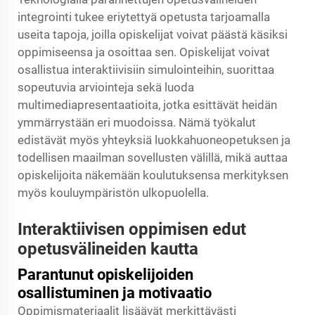
integrointi tukee eriytettyä opetusta tarjoamalla
useita tapoja, joilla opiskelijat voivat päästä käsiksi
oppimiseensa ja osoittaa sen. Opiskelijat voivat
osallistua interaktiivisiin simulointeihin, suorittaa
sopeutuvia arviointeja sekä luoda
multimediapresentaatioita, jotka esittävät heidän
ymmärrystään eri muodoissa. Nämä työkalut
edistävät myös yhteyksiä luokkahuoneopetuksen ja
todellisen maailman sovellusten välillä, mikä auttaa
opiskelijoita näkemään koulutuksensa merkityksen
myös kouluympäristön ulkopuolella.
Interaktiivisen oppimisen edut
opetusvälineiden kautta
Parantunut opiskelijoiden
osallistuminen ja motivaatio
Oppimismateriaalit lisäävät merkittävästi