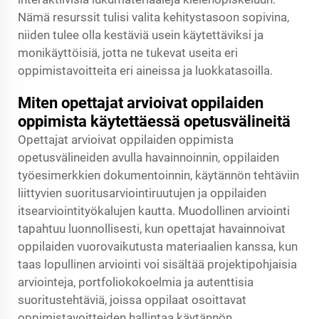
Nämä resurssit tulisi valita kehitystasoon sopivina,
niiden tulee olla kestäviä usein käytettäviksi ja
monikäyttöisiä, jotta ne tukevat useita eri
oppimistavoitteita eri aineissa ja luokkatasoilla.
Miten opettajat arvioivat oppilaiden
oppimista käytettäessä opetusvälineitä
Opettajat arvioivat oppilaiden oppimista
opetusvälineiden avulla havainnoinnin, oppilaiden
työesimerkkien dokumentoinnin, käytännön tehtäviin
liittyvien suoritusarviointiruutujen ja oppilaiden
itsearviointityökalujen kautta. Muodollinen arviointi
tapahtuu luonnollisesti, kun opettajat havainnoivat
oppilaiden vuorovaikutusta materiaalien kanssa, kun
taas lopullinen arviointi voi sisältää projektipohjaisia
arviointeja, portfoliokokoelmia ja autenttisia
suoritustehtäviä, joissa oppilaat osoittavat
oppimistavoitteiden hallintaa käytännön