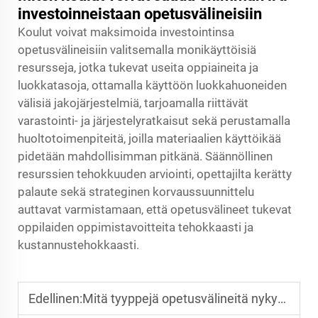
investoinneistaan opetusvälineisiin
Koulut voivat maksimoida investointinsa
opetusvälineisiin valitsemalla monikäyttöisiä
resursseja, jotka tukevat useita oppiaineita ja
luokkatasoja, ottamalla käyttöön luokkahuoneiden
välisiä jakojärjestelmiä, tarjoamalla riittävät
varastointi- ja järjestelyratkaisut sekä perustamalla
huoltotoimenpiteitä, joilla materiaalien käyttöikää
pidetään mahdollisimman pitkänä. Säännöllinen
resurssien tehokkuuden arviointi, opettajilta kerätty
palaute sekä strateginen korvaussuunnittelu
auttavat varmistamaan, että opetusvälineet tukevat
oppilaiden oppimistavoitteita tehokkaasti ja
kustannustehokkaasti.
Edellinen:
Mitä tyyppejä opetusvälineitä nykyaikaisille kouluille on välttämättömiä?