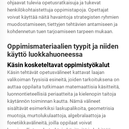
ohjaavat tulevia opetusratkaisuja ja tukevat
henkilökohtaistettuja oppimistapoja. Opettajat
voivat käyttää näitä havaintoja strategisten ryhmien
muodostamiseen, tiettyjen tehtävien antamiseen ja
kohdennetun tuen tarjoamiseen tarpeen mukaan.
Oppimismateriaalien tyypit ja niiden
käyttö luokkahuoneessa
Käsin kosketeltavat oppimistyökalut
Käsin tehtävät opetusvälineet kattavat laajan
valikoiman fyysisiä esineitä, joiden tarkoituksena on
auttaa oppilaita tutkimaan matemaattisia käsitteitä,
luonnontieteellisiä periaatteita ja kielenopin taitoja
käytännön toiminnan kautta. Nämä välineet
sisältävät esimerkiksi laskupalikoita, geometrisia
muotoja, murtolukulaattoja, algebralaattoja ja
fonetiikkavälineitä, joilla oppilaat voivat