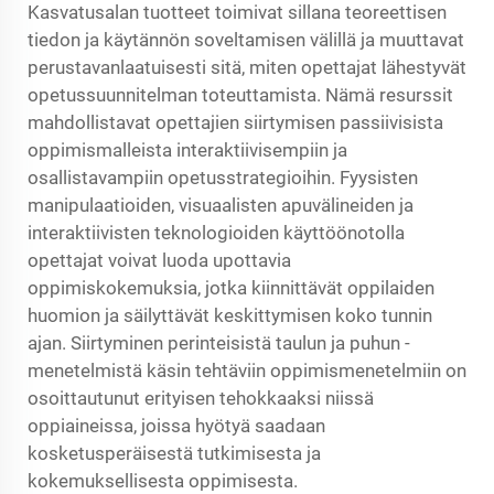
Kasvatusalan tuotteet toimivat sillana teoreettisen
tiedon ja käytännön soveltamisen välillä ja muuttavat
perustavanlaatuisesti sitä, miten opettajat lähestyvät
opetussuunnitelman toteuttamista. Nämä resurssit
mahdollistavat opettajien siirtymisen passiivisista
oppimismalleista interaktiivisempiin ja
osallistavampiin opetusstrategioihin. Fyysisten
manipulaatioiden, visuaalisten apuvälineiden ja
interaktiivisten teknologioiden käyttöönotolla
opettajat voivat luoda upottavia
oppimiskokemuksia, jotka kiinnittävät oppilaiden
huomion ja säilyttävät keskittymisen koko tunnin
ajan. Siirtyminen perinteisistä taulun ja puhun -
menetelmistä käsin tehtäviin oppimismenetelmiin on
osoittautunut erityisen tehokkaaksi niissä
oppiaineissa, joissa hyötyä saadaan
kosketusperäisestä tutkimisesta ja
kokemuksellisesta oppimisesta.