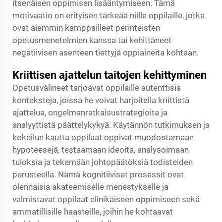
itsenäisen oppimisen lisääntymiseen. Tämä
motivaatio on erityisen tärkeää niille oppilaille, jotka
ovat aiemmin kamppailleet perinteisten
opetusmenetelmien kanssa tai kehittäneet
negatiivisen asenteen tiettyjä oppiaineita kohtaan.
Kriittisen ajattelun taitojen kehittyminen
Opetusvälineet tarjoavat oppilaille autenttisia
konteksteja, joissa he voivat harjoitella kriittistä
ajattelua, ongelmanratkaisustrategioita ja
analyyttistä päättelykykyä. Käytännön tutkimuksen ja
kokeilun kautta oppilaat oppivat muodostamaan
hypoteesejä, testaamaan ideoita, analysoimaan
tuloksia ja tekemään johtopäätöksiä todisteiden
perusteella. Nämä kognitiiviset prosessit ovat
olennaisia akateemiselle menestykselle ja
valmistavat oppilaat elinikäiseen oppimiseen sekä
ammatillisille haasteille, joihin he kohtaavat