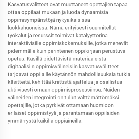
Kasvatusvälitteet ovat muuttaneet opettajien tapaa
ottaa oppilaat mukaan ja luoda dynaamisia
oppimisympäristöjä nykyaikaisissa
luokkahuoneissa. Nämä erityisesti suunnitellut
työkalut ja resurssit toimivat katalyyttorina
interaktiivisille oppimiskokemuksille, jotka menevät
pidemmälle kuin perinteinen oppikirjaan perustuva
opetus. Käsillä pidettävistä materiaaleista
digitaalisiin oppimisvälineisiin kasvatusvälitteet
tarjoavat oppilaille käytännön mahdollisuuksia tutkia
käsitteitä, kehittää kriittistä ajattelua ja osallistua
aktiivisesti omaan oppimisprosessiinsa. Näiden
välineiden integrointi on tullut välttämättömäksi
opettajille, jotka pyrkivät ottamaan huomioon
erilaiset oppimistyyli ja parantamaan oppilaiden
ymmärrystä kaikilla oppiaineilla.