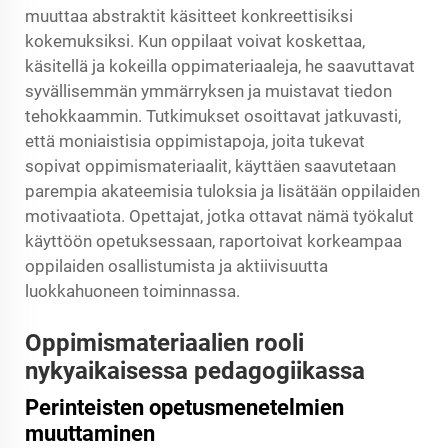
muuttaa abstraktit käsitteet konkreettisiksi
kokemuksiksi. Kun oppilaat voivat koskettaa,
käsitellä ja kokeilla oppimateriaaleja, he saavuttavat
syvällisemmän ymmärryksen ja muistavat tiedon
tehokkaammin. Tutkimukset osoittavat jatkuvasti,
että moniaistisia oppimistapoja, joita tukevat
sopivat oppimismateriaalit, käyttäen saavutetaan
parempia akateemisia tuloksia ja lisätään oppilaiden
motivaatiota. Opettajat, jotka ottavat nämä työkalut
käyttöön opetuksessaan, raportoivat korkeampaa
oppilaiden osallistumista ja aktiivisuutta
luokkahuoneen toiminnassa.
Oppimismateriaalien rooli
nykyaikaisessa pedagogiikassa
Perinteisten opetusmenetelmien
muuttaminen