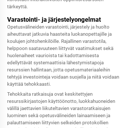
tärkeyttä.
Varastointi- ja järjestelyongelmat
Opetusvälineiden varastointi, järjestely ja huolto
aiheuttavat jatkuvia haasteita luokanopettajille ja
koulujen johtohenkilöille. Rajallinen varastotila,
helppoon saatavuuteen liittyvät vaatimukset sekä
huolenaiheet vaurioista tai kadottamisesta
edellyttävät systemaattisia lähestymistapoja
resurssien hallintaan, jotta opetusmateriaaleihin
tehtyjä investointeja voidaan suojella ja niitä voidaan
käyttää tehokkaasti.
Tehokkaita ratkaisuja ovat keskitettyjen
resurssikirjastojen käyttöönotto, luokkahuoneiden
välillä jaettavien liikuteltavien varastoratkaisujen
luominen sekä opetusvälineiden lainaamiseen ja
palauttamiseen liittyvien selkeiden protokollien