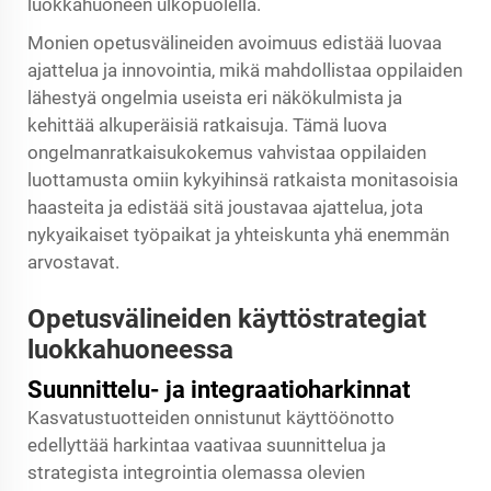
luokkahuoneen ulkopuolella.
Monien opetusvälineiden avoimuus edistää luovaa
ajattelua ja innovointia, mikä mahdollistaa oppilaiden
lähestyä ongelmia useista eri näkökulmista ja
kehittää alkuperäisiä ratkaisuja. Tämä luova
ongelmanratkaisukokemus vahvistaa oppilaiden
luottamusta omiin kykyihinsä ratkaista monitasoisia
haasteita ja edistää sitä joustavaa ajattelua, jota
nykyaikaiset työpaikat ja yhteiskunta yhä enemmän
arvostavat.
Opetusvälineiden käyttöstrategiat
luokkahuoneessa
Suunnittelu- ja integraatioharkinnat
Kasvatustuotteiden onnistunut käyttöönotto
edellyttää harkintaa vaativaa suunnittelua ja
strategista integrointia olemassa olevien