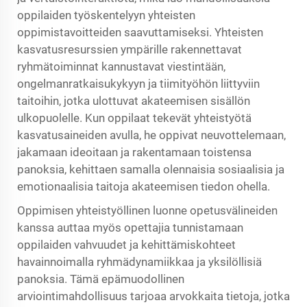
oppilaiden työskentelyyn yhteisten
oppimistavoitteiden saavuttamiseksi. Yhteisten
kasvatusresurssien ympärille rakennettavat
ryhmätoiminnat kannustavat viestintään,
ongelmanratkaisukykyyn ja tiimityöhön liittyviin
taitoihin, jotka ulottuvat akateemisen sisällön
ulkopuolelle. Kun oppilaat tekevät yhteistyötä
kasvatusaineiden avulla, he oppivat neuvottelemaan,
jakamaan ideoitaan ja rakentamaan toistensa
panoksia, kehittaen samalla olennaisia sosiaalisia ja
emotionaalisia taitoja akateemisen tiedon ohella.
Oppimisen yhteistyöllinen luonne opetusvälineiden
kanssa auttaa myös opettajia tunnistamaan
oppilaiden vahvuudet ja kehittämiskohteet
havainnoimalla ryhmädynamiikkaa ja yksilöllisiä
panoksia. Tämä epämuodollinen
arviointimahdollisuus tarjoaa arvokkaita tietoja, jotka