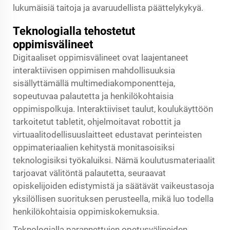
lukumäisiä taitoja ja avaruudellista päättelykykyä.
Teknologialla tehostetut
oppimisvälineet
Digitaaliset oppimisvälineet ovat laajentaneet
interaktiivisen oppimisen mahdollisuuksia
sisällyttämällä multimediakomponentteja,
sopeutuvaa palautetta ja henkilökohtaisia
oppimispolkuja. Interaktiiviset taulut, koulukäyttöön
tarkoitetut tabletit, ohjelmoitavat robottit ja
virtuaalitodellisuuslaitteet edustavat perinteisten
oppimateriaalien kehitystä monitasoisiksi
teknologisiksi työkaluiksi. Nämä
koulutusmateriaalit
tarjoavat välitöntä palautetta, seuraavat
opiskelijoiden edistymistä ja säätävät vaikeustasoja
yksilöllisen suorituksen perusteella, mikä luo todella
henkilökohtaisia oppimiskokemuksia.
Teknologialla parannettujen opetusvälineiden