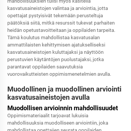
mahdollisuuksien tulisi myös käsitellä
kasvatusaineistojen valintaa ja arviointia, jotta
opettajat pystyisivät tekemään perusteltuja
päätöksiä siitä, mitkä resurssit tukevat parhaiten
heidän opetustavoitteitaan ja oppilaiden tarpeita.
Tämä koulutus mahdollistaa kasvatusalan
ammattilaisten kehittymisen ajatukselliseksi
kasvatusaineistojen kuluttajaksi ja näyttöön
perustuvien käytäntöjen puolustajaksi, jotka
parantavat oppilaiden saavutuksia
vuorovaikutteisten oppimismenetelmien avulla.
Muodollinen ja muodollinen arviointi
kasvatusaineistojen avulla
Muodollisen arvioinnin mahdollisuudet
Oppimismateriaalit tarjoavat lukuisia
mahdollisuuksia muodolliseen arviointiin, joka
mahdollistaa opettajien seurata oppilaiden