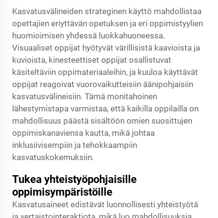
Kasvatusvälineiden strateginen käyttö mahdollistaa
opettajien eriyttävän opetuksen ja eri oppimistyylien
huomioimisen yhdessä luokkahuoneessa.
Visuaaliset oppijat hyötyvät värillisistä kaavioista ja
kuvioista, kinesteettiset oppijat osallistuvat
käsiteltäviin oppimateriaaleihin, ja kuuloa käyttävät
oppijat reagoivat vuorovaikutteisiin äänipohjaisiin
kasvatusvälineisiin. Tämä monitahoinen
lähestymistapa varmistaa, että kaikilla oppilailla on
mahdollisuus päästä sisältöön omien suosittujen
oppimiskanaviensa kautta, mikä johtaa
inklusiivisempiin ja tehokkaampiin
kasvatuskokemuksiin.
Tukea yhteistyöpohjaisille
oppimisympäristöille
Kasvatusaineet edistävät luonnollisesti yhteistyötä
ja vertaistointeraktiota, mikä luo mahdollisuuksia