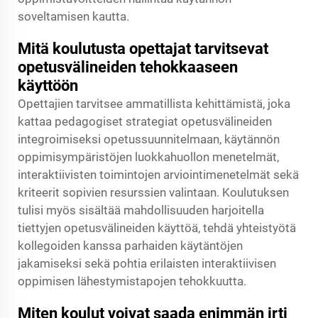
soveltamisen kautta.
Mitä koulutusta opettajat tarvitsevat
opetusvälineiden tehokkaaseen
käyttöön
Opettajien tarvitsee ammatillista kehittämistä, joka
kattaa pedagogiset strategiat opetusvälineiden
integroimiseksi opetussuunnitelmaan, käytännön
oppimisympäristöjen luokkahuollon menetelmät,
interaktiivisten toimintojen arviointimenetelmät sekä
kriteerit sopivien resurssien valintaan. Koulutuksen
tulisi myös sisältää mahdollisuuden harjoitella
tiettyjen opetusvälineiden käyttöä, tehdä yhteistyötä
kollegoiden kanssa parhaiden käytäntöjen
jakamiseksi sekä pohtia erilaisten interaktiivisen
oppimisen lähestymistapojen tehokkuutta.
Miten koulut voivat saada enimmän irti