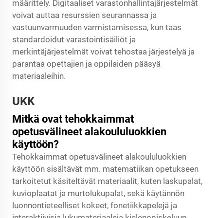
määrittely. Digitaaliset varastonhallintajärjestelmät
voivat auttaa resurssien seurannassa ja
vastuunvarmuuden varmistamisessa, kun taas
standardoidut varastointisäiliöt ja
merkintäjärjestelmät voivat tehostaa järjestelyä ja
parantaa opettajien ja oppilaiden pääsyä
materiaaleihin.
UKK
Mitkä ovat tehokkaimmat
opetusvälineet alakoululuokkien
käyttöön?
Tehokkaimmat opetusvälineet alakoululuokkien
käyttöön sisältävät mm. matematiikan opetukseen
tarkoitetut käsiteltävät materiaalit, kuten laskupalat,
kuvioplaatat ja murtolukupalat, sekä käytännön
luonnontieteelliset kokeet, fonetiikkapelejä ja
interaktiivisia lukumateriaaleja kielenopiskeluun.