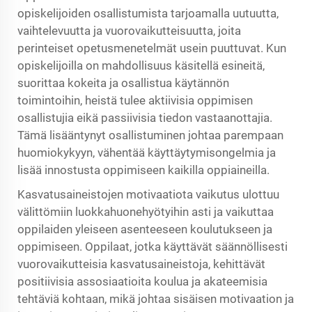
opiskelijoiden osallistumista tarjoamalla uutuutta,
vaihtelevuutta ja vuorovaikutteisuutta, joita
perinteiset opetusmenetelmät usein puuttuvat. Kun
opiskelijoilla on mahdollisuus käsitellä esineitä,
suorittaa kokeita ja osallistua käytännön
toimintoihin, heistä tulee aktiivisia oppimisen
osallistujia eikä passiivisia tiedon vastaanottajia.
Tämä lisääntynyt osallistuminen johtaa parempaan
huomiokykyyn, vähentää käyttäytymisongelmia ja
lisää innostusta oppimiseen kaikilla oppiaineilla.
Kasvatusaineistojen motivaatiota vaikutus ulottuu
välittömiin luokkahuonehyötyihin asti ja vaikuttaa
oppilaiden yleiseen asenteeseen koulutukseen ja
oppimiseen. Oppilaat, jotka käyttävät säännöllisesti
vuorovaikutteisia kasvatusaineistoja, kehittävät
positiivisia assosiaatioita koulua ja akateemisia
tehtäviä kohtaan, mikä johtaa sisäisen motivaation ja