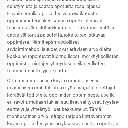
edistymistä ja säätää opetusta reaaliajassa.
Havaitsemalla oppilaiden vuorovaikutusta
oppimismateriaalien kanssa opettajat voivat
tunnistaa väärinkäsityksiä, arvioida ymmärrystä ja
antaa välitöntä palautetta, joka tukee jatkuvaa
oppimista. Nämä epämuodolliset
arviointimahdollisuudet ovat erityisen arvokkaita,
koska ne tapahtuvat luonnollisesti merkityksellisten
oppimistoimintojen yhteydessä eikä erillisten
testausmenettelyjen kautta.
Oppimismateriaalien käyttö muodollisessa
arvioinnissa mahdollistaa myös sen, että opettajat
keräävät todisteita oppilaiden oppimisesta useilla
eri tavoin, mukaan lukien suulliset selitykset, fyysiset
esittelyt ja yhteistyölliset keskustelut. Tämä
monitasoinen arviointitapa tarjoaa kattavamman
kuvan oppilaiden ymmärryksestä ja auttaa opettajia