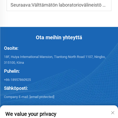
Seuraava:
Välttämätön laboratoriovälineistö koulujen luonnontieteellisiin laboratorioihin: täydellinen tarkistuslista
Ota meihin yhteyttä
Osoite:
18F, Huiya International Mansion, Tiantong North Road 1107, Ningbo,
315100, Kiina
Puhelin:
+86-18957860925
Sähköposti:
Company E-mail:
[email protected]
We value your privacy