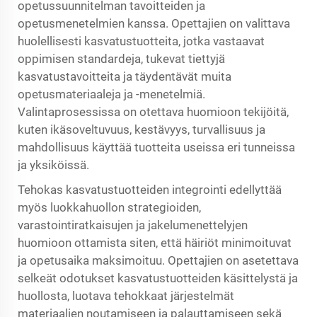
opetussuunnitelman tavoitteiden ja
opetusmenetelmien kanssa. Opettajien on valittava
huolellisesti kasvatustuotteita, jotka vastaavat
oppimisen standardeja, tukevat tiettyjä
kasvatustavoitteita ja täydentävät muita
opetusmateriaaleja ja -menetelmiä.
Valintaprosessissa on otettava huomioon tekijöitä,
kuten ikäsoveltuvuus, kestävyys, turvallisuus ja
mahdollisuus käyttää tuotteita useissa eri tunneissa
ja yksiköissä.
Tehokas kasvatustuotteiden integrointi edellyttää
myös luokkahuollon strategioiden,
varastointiratkaisujen ja jakelumenettelyjen
huomioon ottamista siten, että häiriöt minimoituvat
ja opetusaika maksimoituu. Opettajien on asetettava
selkeät odotukset kasvatustuotteiden käsittelystä ja
huollosta, luotava tehokkaat järjestelmät
materiaalien noutamiseen ja palauttamiseen sekä