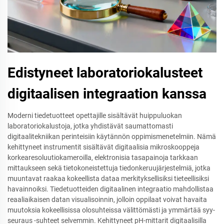
Edistyneet laboratoriokalusteet
digitaalisen integraation kanssa
Moderni tiedetuotteet opettajille sisältävät huippuluokan
laboratoriokalustoja, jotka yhdistävät saumattomasti
digitaalitekniikan perinteisiin käytännön oppimismenetelmiin. Nämä
kehittyneet instrumentit sisältävät digitaalisia mikroskooppeja
korkearesoluutiokameroilla, elektronisia tasapainoja tarkkaan
mittaukseen sekä tietokoneistettuja tiedonkeruujärjestelmiä, jotka
muuntavat raakaa kokeellista dataa merkityksellisiksi tieteellisiksi
havainnoiksi. Tiedetuotteiden digitaalinen integraatio mahdollistaa
reaaliaikaisen datan visualisoinnin, jolloin oppilaat voivat havaita
muutoksia kokeellisissa olosuhteissa välittömästi ja ymmärtää syy-
seuraus -suhteet selvemmin. Kehittyneet pH-mittarit digitaalisilla