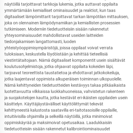
näytöillä tarjoittavat tarkkoja lukemia, jotka auttavat oppilaita
ymmärtämään kemialliset ominaisuudet ja reaktiot, kun taas
digitaaliset lämpömittarit tarjoittavat tarkan lämpötilan mittauksen,
joka on olennainen lämpödynamiikan ja kemiallisten prosessien
tutkimiseen. Moderniin tiedetuotteisiin sisään rakennetut
yhteysominaisuudet mahdollistavat useiden laitteiden
tiedonjakamisen langattomasti, luoden
yhteistyöoppimisympäristöjä, joissa oppilaat voivat verrata
tuloksiaan, keskustella löydöistään ja kehittää tieteellisiä
viestintätaitojaan. Nämä digitaaliset komponentit usein sisältävät
koulutusohjelmistoja, jotka ohjaavat oppilaita kokeiden läpi,
tarjoavat teoreettista taustatietoa ja ehdottavat jatkokokeiluja,
jotka laajentavat oppimista alkuperäisen toiminnan ulkopuolelle.
Nämä kehittyneiden tiedetuotteiden kestävyys takaa pitkäaikaista
luotettavuutta vilkkaissa luokkahuoneissa, vahvistetun rakenteen
ja suojakotelojen kautta, jotka kestävät eri-ikäisten oppilaiden usein
käsittelyn. Käyttäjäystävälliset käyttöliittymät tekevät
kehittyneestä kalustosta saatavilla eri-taitotasoisille oppilaille,
intuitiivisilla ohjaimilla ja selkeillä näytöillä, jotka minimoivat
oppimiskäyrää ja maksimoivat opetusaikaa. Laadukkaisiin
tiedetuotteisiin sisään rakennetut kalibrointiominaisuudet