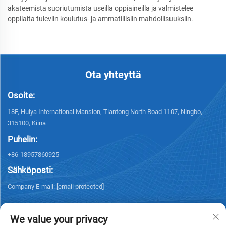
akateemista suoriutumista useilla oppiaineilla ja valmistelee
oppilaita tuleviin koulutus- ja ammatillisiin mahdollisuuksiin.
Ota yhteyttä
Osoite:
18F, Huiya International Mansion, Tiantong North Road 1107, Ningbo,
315100, Kiina
Puhelin:
+86-18957860925
Sähköposti:
Company E-mail:
[email protected]
We value your privacy