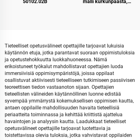
50102.02B
malli kurkunpäästä,
sydämestä ja keuhkoista
Tieteelliset opetusvälineet opettajille tarjoavat lukuisia
käytännön etuja, jotka parantavat suoraan oppimistuloksia
ja opetustehokkuutta luokkahuoneessa. Nämä
erikoistuneet työkalut mahdollistavat opettajien luoda
immersiivisiä oppimisympäristöjä, joissa oppilaat
osallistuvat aktiivisesti tieteelliseen tutkimiseen passiivisen
teoreettisen tiedon vastaanoton sijaan. Opettajien
tieteellisten välineiden käytännöllinen luonne edistää
syvempää ymmärrystä kokemuksellisen oppimisen kautta,
antaen oppilaille mahdollisuuden havaita tieteellisiä
periaatteita toiminnassa ja kehittää kriittistä ajattelua
havaintojen ja analyysin kautta. Laadukkaat tieteelliset
opetusvälineet opettajille tarjoavat luotettavia ja
toistettavissa olevia tuloksia, jotka vahvistavat oppilaiden