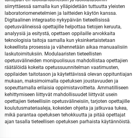
siirryttäessä samalla kun ylläpidetään tuttuutta yleisten
laboratoriomenetelmien ja laitteiden käytön kanssa.
Digitaalinen integraatio nykypäivän tieteellisissä
opetusvälineissä opettajille helpottaa tietojen keruuta,
analyysiä ja esitystä, opettaen oppilaille arvokkaita
teknologisia taitoja samalla kun yksinkertaistetaan
kokeellista prosessia ja vähennetään aikaa manuaalisiin
laskutoimituksiin. Modulaaristen tieteellisten
opetusvälineiden monipuolisuus mahdollistaa opettajien
räätälöidä kokeita opetussuunnitelman vaatimusten,
oppilaiden taitotason ja käytettävissä olevan oppituntiajan
mukaan, maksimoimalla opetuksen joustavuuden ja
sopeuttamalla erilaisia oppimistavoitteita. Ammatilliseen
kehittymiseen liittyvät mahdollisuudet liittyvät usein
opettajien tieteellisiin opetusvälineisiin, tarjoten opettajille
koulutusmateriaaleja, kokeiden ohjeita ja jatkuvaa tukea,
mikä parantaa opetuksen tehokkuutta ja pitää opettajat
ajan tasalla tieteellisen opetuksen parhaista käytännöistä.