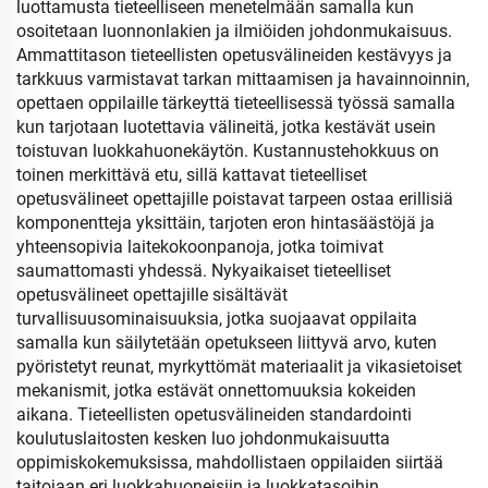
luottamusta tieteelliseen menetelmään samalla kun
osoitetaan luonnonlakien ja ilmiöiden johdonmukaisuus.
Ammattitason tieteellisten opetusvälineiden kestävyys ja
tarkkuus varmistavat tarkan mittaamisen ja havainnoinnin,
opettaen oppilaille tärkeyttä tieteellisessä työssä samalla
kun tarjotaan luotettavia välineitä, jotka kestävät usein
toistuvan luokkahuonekäytön. Kustannustehokkuus on
toinen merkittävä etu, sillä kattavat tieteelliset
opetusvälineet opettajille poistavat tarpeen ostaa erillisiä
komponentteja yksittäin, tarjoten eron hintasäästöjä ja
yhteensopivia laitekokoonpanoja, jotka toimivat
saumattomasti yhdessä. Nykyaikaiset tieteelliset
opetusvälineet opettajille sisältävät
turvallisuusominaisuuksia, jotka suojaavat oppilaita
samalla kun säilytetään opetukseen liittyvä arvo, kuten
pyöristetyt reunat, myrkyttömät materiaalit ja vikasietoiset
mekanismit, jotka estävät onnettomuuksia kokeiden
aikana. Tieteellisten opetusvälineiden standardointi
koulutuslaitosten kesken luo johdonmukaisuutta
oppimiskokemuksissa, mahdollistaen oppilaiden siirtää
taitojaan eri luokkahuoneisiin ja luokkatasoihin