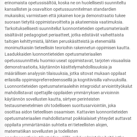
erinomaista opetussisältöä, koska ne on huolellisesti suunniteltu
kansallisten ja osavaltion opetussuunnitelman standardien
mukaisiksi, varmistaen että jokainen koe ja demonstraatio tukee
suoraan tietyitä oppimistavoitteita ja akateemisia vaatimuksia.
Tarkoituksellisesti suunnitellut luonnontieteiden opetusmateriaalit
sisältävät pedagogiset periaatteet, jotka edistävät vaiheittaista
taitojen kehittymistä, lähtien peruskäsitteistä ja etenemällä
monimutkaisiin tieteellisiin teorioihin rakennetun oppimisen kautta.
Laadukkaiden luonnontieteiden opetusmateriaalien
opetussuunnittelu huomioi useat oppimistavat, tarjoten visuaalisia
demonstraatioita, käytännön käsittelymahdollisuuksia ja
määrällisen analyysin tilaisuuksia, jotka sitovat mukaan oppilaat
erilaisilla oppimispreferredeensseillä ja kognitiivisilla vahvuuksilla.
Luonnontieteiden opetusmateriaaleihin integroidut arviointityökalut
mahdollistavat opettajille oppilaiden ymmärryksen arvioinnin
käytännön sovellusten kautta, siirtyen perinteisten
testausmenetelmien ohi todelliseen suoritusarviointiin, joka
osoittaa aidon tieteellisen osaamisen. Kattavien luonnontieteiden
opetusmateriaalien mahdollistamat poikkialaiset yhteydet auttavat
oppilaita ymmärtämään suhteita eri tieteellisten alojen,
matematiikan sovellusten ja todellisten