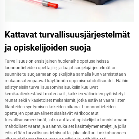
Kattavat turvallisuusjärjestelmät
ja opiskelijoiden suoja
Turvallisuus on ensisijainen huolenaihe opetusaineissa
luonnontieteiden opettajille, ja laajat suojelujärjestelmät on
suunniteltu suojaamaan opiskelijoita samalla kun varmistetaan
mukaansatempaavat käytännön oppimismahdollisuudet. Näihin
edistyneisiin turvallisuusominaisuuksiin kuuluvat
kemikaalienkestävät materiaalit, kaikkien välineiden pyöristetyt
reunat sekä vikasietoiset mekanismit, jotka estävät vaarallisten
tilanteiden syntymisen kokeiden aikana. Luonnontieteiden
opettajien opetusvälineet sisältävät värikoodatut
turvallisuusmerkinnät, jotka auttavat opiskelijoita tunnistamaan
mahdolliset vaarat ja asianmukaiset käsittelymenettelyt, ja joilla
edistetään turvallisuustietoisuutta, joka ulottuu luokkahuoneen