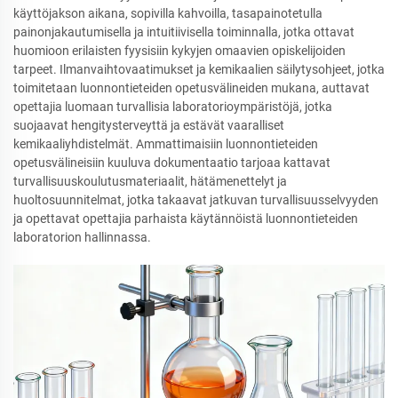
käyttöjakson aikana, sopivilla kahvoilla, tasapainotetulla
painonjakautumisella ja intuitiivisella toiminnalla, jotka ottavat
huomioon erilaisten fyysisiin kykyjen omaavien opiskelijoiden
tarpeet. Ilmanvaihtovaatimukset ja kemikaalien säilytysohjeet, jotka
toimitetaan luonnontieteiden opetusvälineiden mukana, auttavat
opettajia luomaan turvallisia laboratorioympäristöjä, jotka
suojaavat hengitysterveyttä ja estävät vaaralliset
kemikaaliyhdistelmät. Ammattimaisiin luonnontieteiden
opetusvälineisiin kuuluva dokumentaatio tarjoaa kattavat
turvallisuuskoulutusmateriaalit, hätämenettelyt ja
huoltosuunnitelmat, jotka takaavat jatkuvan turvallisuusselvyyden
ja opettavat opettajia parhaista käytännöistä luonnontieteiden
laboratorion hallinnassa.