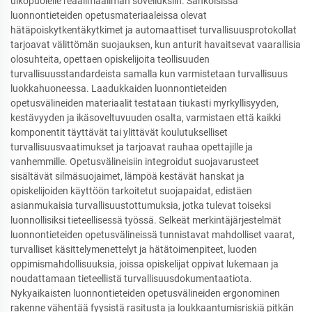
ulkopuolelle reaalimaailman sovelluksiin. Sähköisissä
luonnontieteiden opetusmateriaaleissa olevat
hätäpoiskytkentäkytkimet ja automaattiset turvallisuusprotokollat
tarjoavat välittömän suojauksen, kun anturit havaitsevat vaarallisia
olosuhteita, opettaen opiskelijoita teollisuuden
turvallisuusstandardeista samalla kun varmistetaan turvallisuus
luokkahuoneessa. Laadukkaiden luonnontieteiden
opetusvälineiden materiaalit testataan tiukasti myrkyllisyyden,
kestävyyden ja ikäsoveltuvuuden osalta, varmistaen että kaikki
komponentit täyttävät tai ylittävät koulutukselliset
turvallisuusvaatimukset ja tarjoavat rauhaa opettajille ja
vanhemmille. Opetusvälineisiin integroidut suojavarusteet
sisältävät silmäsuojaimet, lämpöä kestävät hanskat ja
opiskelijoiden käyttöön tarkoitetut suojapaidat, edistäen
asianmukaisia turvallisuustottumuksia, jotka tulevat toiseksi
luonnollisiksi tieteellisessä työssä. Selkeät merkintäjärjestelmät
luonnontieteiden opetusvälineissä tunnistavat mahdolliset vaarat,
turvalliset käsittelymenettelyt ja hätätoimenpiteet, luoden
oppimismahdollisuuksia, joissa opiskelijat oppivat lukemaan ja
noudattamaan tieteellistä turvallisuusdokumentaatiota.
Nykyaikaisten luonnontieteiden opetusvälineiden ergonominen
rakenne vähentää fyysistä rasitusta ja loukkaantumisriskiä pitkän