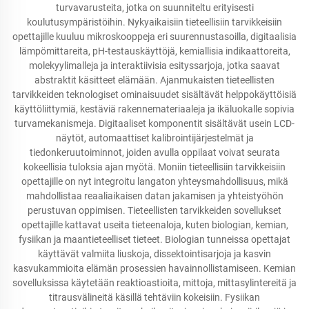
turvavarusteita, jotka on suunniteltu erityisesti
koulutusympäristöihin. Nykyaikaisiin tieteellisiin tarvikkeisiin
opettajille kuuluu mikroskooppeja eri suurennustasoilla, digitaalisia
lämpömittareita, pH-testauskäyttöjä, kemiallisia indikaattoreita,
molekyylimalleja ja interaktiivisia esityssarjoja, jotka saavat
abstraktit käsitteet elämään. Ajanmukaisten tieteellisten
tarvikkeiden teknologiset ominaisuudet sisältävät helppokäyttöisiä
käyttöliittymiä, kestäviä rakennemateriaaleja ja ikäluokalle sopivia
turvamekanismeja. Digitaaliset komponentit sisältävät usein LCD-
näytöt, automaattiset kalibrointijärjestelmät ja
tiedonkeruutoiminnot, joiden avulla oppilaat voivat seurata
kokeellisia tuloksia ajan myötä. Moniin tieteellisiin tarvikkeisiin
opettajille on nyt integroitu langaton yhteysmahdollisuus, mikä
mahdollistaa reaaliaikaisen datan jakamisen ja yhteistyöhön
perustuvan oppimisen. Tieteellisten tarvikkeiden sovellukset
opettajille kattavat useita tieteenaloja, kuten biologian, kemian,
fysiikan ja maantieteelliset tieteet. Biologian tunneissa opettajat
käyttävät valmiita liuskoja, dissektointisarjoja ja kasvin
kasvukammioita elämän prosessien havainnollistamiseen. Kemian
sovelluksissa käytetään reaktioastioita, mittoja, mittasylintereitä ja
titrausvälineitä käsillä tehtäviin kokeisiin. Fysiikan