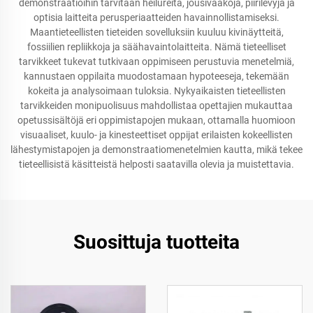
demonstraatioihin tarvitaan heilureita, jousivaakoja, piirilevyjä ja
optisia laitteita perusperiaatteiden havainnollistamiseksi.
Maantieteellisten tieteiden sovelluksiin kuuluu kivinäytteitä,
fossiilien repliikkoja ja säähavaintolaitteita. Nämä tieteelliset
tarvikkeet tukevat tutkivaan oppimiseen perustuvia menetelmiä,
kannustaen oppilaita muodostamaan hypoteeseja, tekemään
kokeita ja analysoimaan tuloksia. Nykyaikaisten tieteellisten
tarvikkeiden monipuolisuus mahdollistaa opettajien mukauttaa
opetussisältöjä eri oppimistapojen mukaan, ottamalla huomioon
visuaaliset, kuulo- ja kinesteettiset oppijat erilaisten kokeellisten
lähestymistapojen ja demonstraatiomenetelmien kautta, mikä tekee
tieteellisistä käsitteistä helposti saatavilla olevia ja muistettavia.
Suosittuja tuotteita