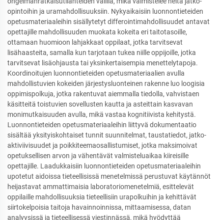
ongelmanratkaisutilanteiden välillä, mikä valmistelee heitä jatko-
opintoihin ja uramahdollisuuksiin. Nykyaikaisiin luonnontieteiden
opetusmateriaaleihin sisällytetyt differointimahdollisuudet antavat
opettajille mahdollisuuden muokata kokeita eri taitotasoille,
ottamaan huomioon lahjakkaat oppilaat, jotka tarvitsevat
lisähaasteita, samalla kun tarjotaan tukea niille oppijoille, jotka
tarvitsevat lisäohjausta tai yksinkertaisempia menettelytapoja.
Koordinoitujen luonnontieteiden opetusmateriaalien avulla
mahdollistuvien kokeiden järjestysluonteinen rakenne luo loogisia
oppimispolkuja, jotka rakentuvat aiemmalla tiedolla, vahvistaen
käsitteitä toistuvien sovellusten kautta ja asteittain kasvavan
monimutkaisuuden avulla, mikä vastaa kognitiivista kehitystä.
Luonnontieteiden opetusmateriaaleihin liittyvä dokumentaatio
sisältää yksityiskohtaiset tunnit suunnitelmat, taustatiedot, jatko-
aktiviivisuudet ja poikkiteemaosallistumiset, jotka maksimoivat
opetuksellisen arvon ja vähentävät valmisteluaikaa kiireisille
opettajille. Laadukkaisiin luonnontieteiden opetusmateriaaleihin
upotetut aidoissa tieteellisissä menetelmissä perustuvat käytännöt
heijastavat ammattimaisia laboratoriomenetelmiä, esittelevät
oppilaille mahdollisuuksia tieteellisiin urapolkuihin ja kehittävät
siirtokelpoisia taitoja havainnoinnissa, mittaamisessa, datan
analyysissä ja tieteellisessä viestinnässä, mikä hyödyttää