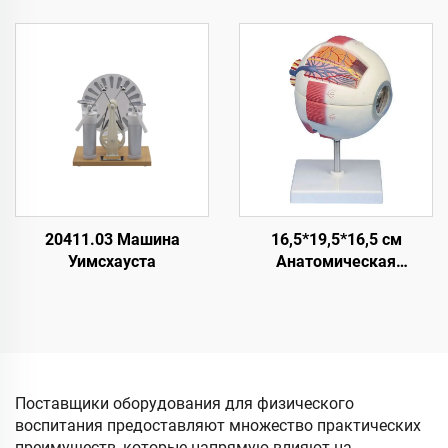
демонстратор Лазерный
Термостатическая
оптический набор
водяная баня, принцип
действия и функции в
лаборатории
20411.03 Машина
16,5*19,5*16,5 см
Уимсхауста
Анатомическая
разборная модель глаза
в натуральную величину,
6X, с орбитой
Поставщики оборудования для физического
воспитания предоставляют множество практических
преимуществ, которые напрямую влияют на