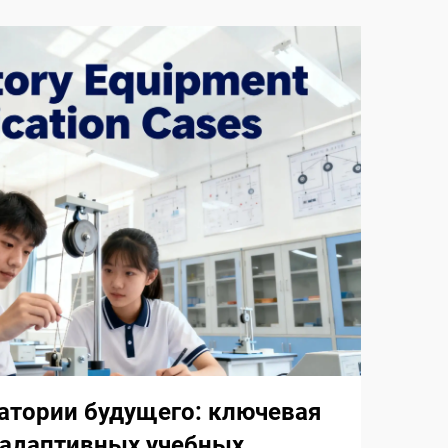
атории будущего: ключевая
 адаптивных учебных