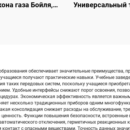
кона газа Бойля,
Универсальный 
бные материалы
23 детали
для студентов,
лабораторное
удование по науке
 материалах с
измерением
температуры
образования обеспечивает значительные преимущества, п
е учащиеся получают практические навыки. Учебные завед
ния таких передовых систем, поскольку учащиеся приобре
ием. Удобные интерфейсы снижают порог освоения, позво
роцедурах. Экономическая эффективность является важны
еняет несколько традиционных приборов одним многофун
акая консолидация снижает расходы на обслуживание, тре
ценность. Функции повышения безопасности, встроенные 
втоматического отключения, герметичных реакционных ка
 контакт с опасными веществами. Точность данных значи