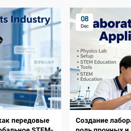
08
Dec
 как передовые
Создание лабор
обальное STEM-
роль прочных и