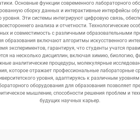
ематики. Основные функции современного лабораторного о
рованную сборку данных и интерактивные интерфейсы обу
 уровня. Эти системы интегрируют цифровую связь, обесп
сестороннего анализа и отчетности. Технологические ос
анных и совместимость с различными образовательными 
я образования включают алгоритмы искусственного инте
емя экспериментов, гарантируя, что студенты учатся пр
тся на несколько дисциплин, включая химию, биологию, ф
ные аналитические процедуры, молекулярные исследован
ния, которое отражает профессиональные лабораторные с
иверситетского уровня, адаптируясь к различным уровня
ораторного оборудования для образования позволяет п
ритическое мышление, способности решения проблем и тех
будущих научных карьер.