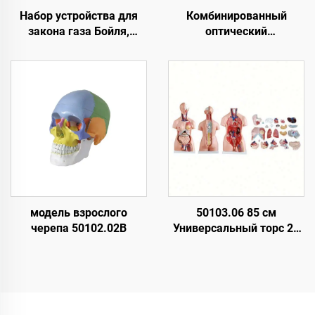
Набор устройства для
Комбинированный
закона газа Бойля,
оптический
учебные материалы для
демонстратор для
студентов, лабораторное
школьного
оборудование по науке о
образовательного
материалах с
эксперимента по
измерением
оптической серии
температуры
модель взрослого
50103.06 85 см
черепа 50102.02B
Универсальный торс 23
детали