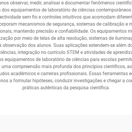
os observar, medir, analisar e documentar fenômenos científico
os dos equipamentos de laboratório de ciências contemporâneos 
ctividade sem fio e controles intuitivos que acomodam diferent
orporam mecanismos de segurança, sistemas de calibração e mat
onais, mantendo precisão e confiabilidade. Os equipamentos mo
ação por meio de telas de alta resolução, sistemas de ilumin
à observação dos alunos. Suas aplicações estendem-se além dos 
e ciências, integração no currículo STEM e atividades de apre
de dos equipamentos de laboratório de ciências para escolas per
o uma compreensão mais profunda dos princípios científicos,
estudos acadêmicos e carreiras profissionais. Essas ferrament
nos a formular hipóteses, conduzir investigações e chegar a co
práticas autênticas da pesquisa científica.