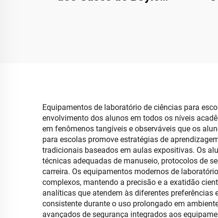
Equipamento de
Anat
Laboratório de Ciências
em 
Materiais para
Estudantes com
Termômetro
Equipamentos de laboratório de ciências para esc
envolvimento dos alunos em todos os níveis acadê
em fenômenos tangíveis e observáveis que os aluno
para escolas promove estratégias de aprendizage
tradicionais baseados em aulas expositivas. Os a
técnicas adequadas de manuseio, protocolos de s
carreira. Os equipamentos modernos de laboratório
complexos, mantendo a precisão e a exatidão cient
analíticas que atendem às diferentes preferências
consistente durante o uso prolongado em ambiente
avançados de segurança integrados aos equipamen