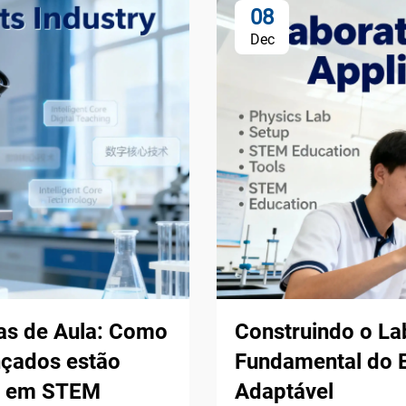
08
Dec
las de Aula: Como
Construindo o La
nçados estão
Fundamental do E
al em STEM
Adaptável