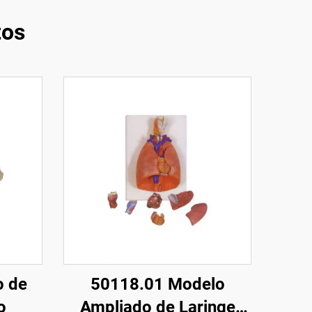
tos
o de
50118.01 Modelo
o
Ampliado de Laringe