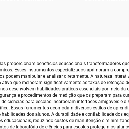
ômico Educacional
Fatias para Ensino
olas proporcionam benefícios educacionais transformadores qu
micos. Esses instrumentos especializados aprimoram a compreen
s podem manipular e analisar diretamente. A natureza interati
m ativa que melhoram significativamente as taxas de retenç
lunos desenvolvem habilidades práticas essenciais por meio da
egurança e procedimentos de medição que os preparam para cur
 de ciências para escolas incorporam interfaces amigáveis e di
ífica. Essas ferramentas acomodam diversos estilos de aprendiz
 e habilidades dos alunos. A durabilidade e confiabilidade do
s educacionais, reduzindo custos de manutenção e minimizando
tos de laboratório de ciências para escolas protegem os alun