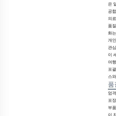
은 
공합
의료
품질
화는
개인
관심
이 
여행
포괄
스와
품
엄격
포장
부품
이 