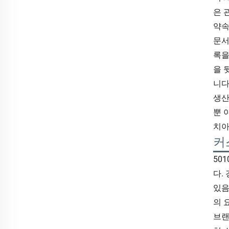
은 
약속
문서
록을
을 
니다
생산
뿐 
치아
커
50
다.
있음
의 
브랜