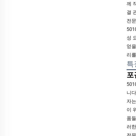
께 
결 
전문
50
성 
얻을
리를
특
포
50
니다
자는
이 
품들
러한
전문