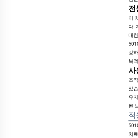
전
이 
다.
대한
50
강하
복적
사
조직
있습
유지
된 
적
50
치료