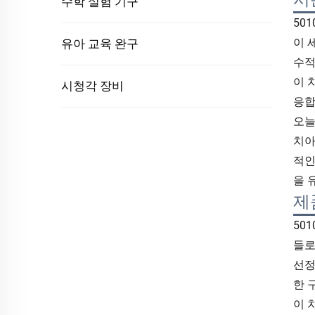
수학 실험 기구
50
이 
유아 교육 완구
수적
이 
시청각 장비
응합
오늘
치아
적인
을 
제
50
들로
선정
한 
이 