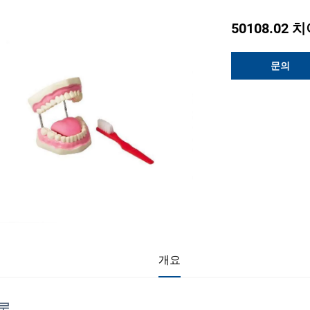
50108.02
문의
개요
론