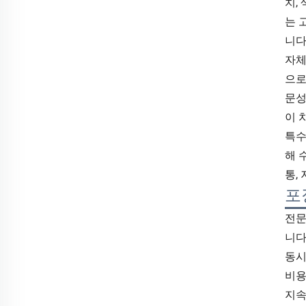
치,
는 
니다
자체
으로
문성
이 
특수
해 
통,
포
전문
니다
동시
비용
지속