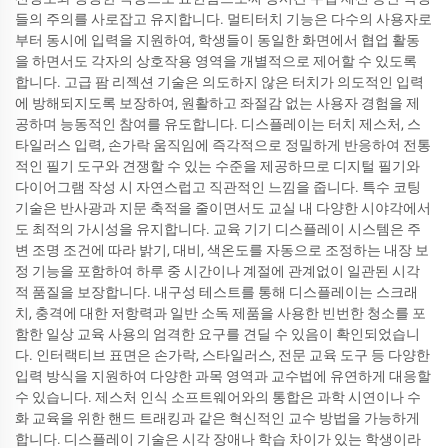
들의 주의를 사로잡고 유지합니다. 멀티터치 기능은 다수의 사용자로
부터 동시에 입력을 지원하여, 학생들이 동일한 화면에서 협업 활동
을 하면서도 각자의 상호작용 영역을 개별적으로 제어할 수 있도록
합니다. 고급 팜 리젝션 기술은 의도하지 않은 터치가 의도적인 입력
에 방해되지도록 보장하여, 원활하고 좌절감 없는 사용자 경험을 제
공하며 능동적인 참여를 유도합니다. 디스플레이는 터치 제스처, 스
타일러스 입력, 손가락 움직임에 즉각적으로 정밀하게 반응하여 전통
적인 필기 도구와 견쟁할 수 있는 수준을 제공하므로 디지털 필기와
다이어그램 작성 시 자연스럽고 직관적인 느낌을 줍니다. 특수 코팅
기술은 반사광과 지문 축적을 줄이면서도 교실 내 다양한 시야각에서
도 최적의 가시성을 유지합니다. 교육 기기 디스플레이 시스템은 주
변 조명 조건에 따라 밝기, 대비, 색온도를 자동으로 조정하는 내장 보
정 기능을 포함하여 하루 중 시간이나 계절에 관계없이 일관된 시각
적 품질을 보장합니다. 내구성 테스트를 통해 디스플레이는 스크래
치, 충격에 대한 저항력과 일반 소독 제품을 사용한 빈번한 청소를 포
함한 일상 교육 사용의 엄격한 요구를 견딜 수 있음이 확인되었습니
다. 인터랙티브 표면은 손가락, 스타일러스, 전문 교육 도구 등 다양한
입력 방식을 지원하여 다양한 과목 영역과 교수법에 유연하게 대응할
수 있습니다. 제스처 인식 소프트웨어와의 통합은 과학 시연이나 수
화 교육을 위한 핸드 트래킹과 같은 혁신적인 교수 방법을 가능하게
합니다. 디스플레이 기술은 시각 장애나 학습 차이가 있는 학생이라