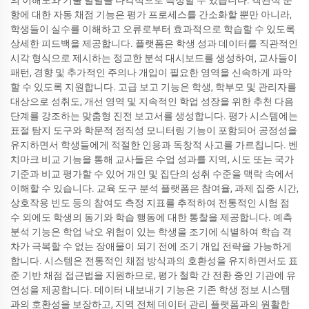
항에 대한 자동 채점 기능은 평가 프로세스를 간소화할 뿐만 아니라,
학생들이 실수를 이해하고 오류로부터 효과적으로 학습할 수 있도록
상세한 피드백을 제공합니다. 플랫폼은 학생 성과 데이터를 직관적인
시각 형식으로 제시하는 정교한 분석 대시보드를 생성하여, 교사들이
패턴, 경향 및 추가적인 주의나 개입이 필요한 영역을 신속하게 파악
할 수 있도록 지원합니다. 고급 보고 기능은 학생, 학부모 및 관리자를
대상으로 성취도, 개선 영역 및 지속적인 학업 성장을 위한 추천 다음
단계를 강조하는 맞춤형 진전 보고서를 생성합니다. 평가 시스템에는
표절 탐지 도구와 학문적 정직성 모니터링 기능이 포함되어 공정성을
유지하면서 학생들에게 적절한 인용과 독창적 사고를 가르칩니다. 벤
치마크 비교 기능을 통해 교사들은 수업 성과를 지역, 시도 또는 국가
기준과 비교 평가할 수 있어 개인 및 집단의 성취 수준을 맥락 속에서
이해할 수 있습니다. 교육 도구 분석 플랫폼은 참여율, 과제 집중 시간,
상호작용 빈도 등의 참여도 측정 지표를 추적하여 전통적인 시험 점
수 외에도 학생의 동기와 학습 행동에 대한 통찰을 제공합니다. 예측
분석 기능은 학업 낙오 위험이 있는 학생을 조기에 식별하여 학습 격
차가 극복할 수 없는 장애물이 되기 전에 조기 개입 전략을 가능하게
합니다. 시스템은 전통적인 채점 방식과의 호환성을 유지하면서도 표
준 기반 채점 접근법을 지원하므로, 평가 철학 간 전환 중인 기관에 유
연성을 제공합니다. 데이터 내보내기 기능은 기존 학생 정보 시스템
과의 호환성을 보장하고, 지역 전체 데이터 관리 플랫폼과의 원활한