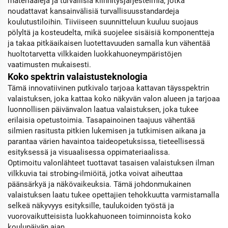
materiaaleja ja turvallisia kiinnitysjärjestelmiä, jotka
noudattavat kansainvälisiä turvallisuusstandardeja
koulutustiloihin. Tiiviiseen suunnitteluun kuuluu suojaus
pölyltä ja kosteudelta, mikä suojelee sisäisiä komponentteja
ja takaa pitkäaikaisen luotettavuuden samalla kun vähentää
huoltotarvetta vilkkaiden luokkahuoneympäristöjen
vaatimusten mukaisesti.
Koko spektrin valaistusteknologia
Tämä innovatiivinen putkivalo tarjoaa kattavan täysspektrin
valaistuksen, joka kattaa koko näkyvän valon alueen ja tarjoaa
luonnollisen päivänvalon laatua valaistuksen, joka tukee
erilaisia opetustoimia. Tasapainoinen taajuus vähentää
silmien rasitusta pitkien lukemisen ja tutkimisen aikana ja
parantaa värien havaintoa taideopetuksissa, tieteellisessä
esityksessä ja visuaalisessa oppimateriaalissa.
Optimoitu valonlähteet tuottavat tasaisen valaistuksen ilman
vilkkuvia tai strobing-ilmiöitä, jotka voivat aiheuttaa
päänsärkyä ja näkövaikeuksia. Tämä johdonmukainen
valaistuksen laatu tukee opettajien tehokkuutta varmistamalla
selkeä näkyvyys esityksille, taulukoiden työstä ja
vuorovaikutteisista luokkahuoneen toiminnoista koko
koulupäivän ajan.