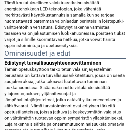
Tämä koulutuksellinen valaistusratkaisu sisältää
energiatehokkaan LED-teknologian, joka vähentää
merkittävästi käyttökustannuksia samalla kun se tarjoaa
huomattavasti paremman valonlaadun perinteisiin loisteputki-
vaihtoehtoihin verrattuna. Edistynyt rakenne varmistaa
tasaisen valon jakautumisen luokkahuoneissa, poistaen tiukat
varjot ja silmille kuormittavaa hehkua, jotka voivat häiritä
oppimistoimintoja ja opetusesityksiä.
Ominaisuudet ja edut
Edistynyt turvallisuusyhteensovittaminen
Tämän opetuskäyttöön tarkoitetun valaisinjärjestelmän
perustana on kattava turvallisuusarkkitehtuuri, jossa on useita
suojakerroksia, jotka takaavat luotettavan toiminnan
luokkahuoneissa. Sisäänrakennettu virtalähde sisältää
yliajonsuojauksen, ylijännitesuojat ja
lämpöhallintajärjestelmät, jotka estävät ylikuumenemisen ja
sähkövaarat. Nämä turvatoiminnot ovat erityisen tärkeitä
opetustilanteissa, joissa jatkuva ja keskeytymätön valaistus
on välttämätön tuottavan oppimisympäristön ylläpitämiseksi.
Luja rakenne sisältää palonsammutusominaisuuksia omaavia