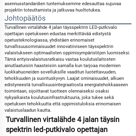
asennusstandardien tuntemuksemme edesauttaa sujuvaa
projektin toteuttamista ja jatkuvaa huoltotukea.
Johtopäätös
Turvallinen virtalähde 4 jalan täysspektrin LED-putkivalo
opettajan opetukseen edustaa merkittävää edistystä
opetusteknologiassa, yhdistäen erinomaiset
turvallisuusominaisuudet innovatiiviseen täysspektrin
valaistukseen optimaalisten oppimisympäristöjen luomiseksi.
Tämä erityisvalaistusratkaisu vastaa koulutuslaitosten
ainutlaatuisiin haasteisiin samalla kun tarjoaa modernien
luokkahuoneiden sovelluksille vaaditun luotettavuuden,
tehokkuuden ja suorituskyvyn. Laajat ominaisuudet, alkuen
edistyneestä turvallisuusintegraatiosta energiatehokkaaseen
toimintaan, sijoittavat tuotteen olennaiseksi osaksi
nykyaikaista koulutusinfrastruktuuria, joka tukee sekä
opetuksen tehokkuutta että oppimistuloksia erinomaisen
valaistuslaadun kautta.
Turvallinen virtalähde 4 jalan täysin 
spektrin led-putkivalo opettajan 