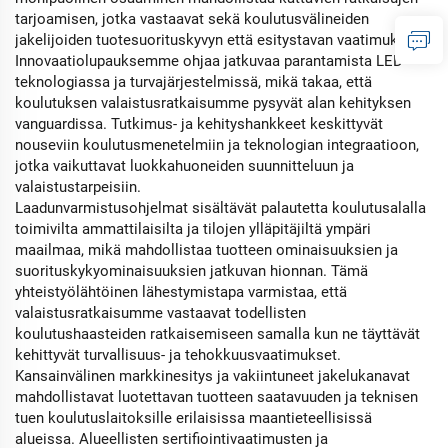
tarjoamisen, jotka vastaavat sekä koulutusvälineiden
jakelijoiden tuotesuorituskyvyn että esitystavan vaatimuksiin.
Innovaatiolupauksemme ohjaa jatkuvaa parantamista LED-
teknologiassa ja turvajärjestelmissä, mikä takaa, että
koulutuksen valaistusratkaisumme pysyvät alan kehityksen
vanguardissa. Tutkimus- ja kehityshankkeet keskittyvät
nouseviin koulutusmenetelmiin ja teknologian integraatioon,
jotka vaikuttavat luokkahuoneiden suunnitteluun ja
valaistustarpeisiin.
Laadunvarmistusohjelmat sisältävät palautetta koulutusalalla
toimivilta ammattilaisilta ja tilojen ylläpitäjiltä ympäri
maailmaa, mikä mahdollistaa tuotteen ominaisuuksien ja
suorituskykyominaisuuksien jatkuvan hionnan. Tämä
yhteistyölähtöinen lähestymistapa varmistaa, että
valaistusratkaisumme vastaavat todellisten
koulutushaasteiden ratkaisemiseen samalla kun ne täyttävät
kehittyvät turvallisuus- ja tehokkuusvaatimukset.
Kansainvälinen markkinesitys ja vakiintuneet jakelukanavat
mahdollistavat luotettavan tuotteen saatavuuden ja teknisen
tuen koulutuslaitoksille erilaisissa maantieteellisissä
alueissa. Alueellisten sertifiointivaatimusten ja