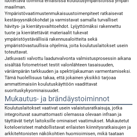
luotettava toiminta erilaisissa koulutusympäristöissä ympäri
maailman.
Ympäristövaatimustenmukaisuustoimenpiteet ratkaisevat
kestävyysnäkökohdat ja varmistavat samalla turvalliset
hävitys- ja kierrätysvaihtoehdot. Lyijyttömäksi rakennettu
tuote ja kierrätettävät materiaalit tukevat
ympäristöystävällisiä rakennusaloitteita sekä
ympäristövastuullisia ohjelmia, joita koulutuslaitokset usein
toteuttavat.
Jatkuvasti valvottu laadunvalvonta valmistusprosessin aikana
sisältää fotometriset testit valonlähteen tasaisuuden,
väriämpärän tarkkuuden ja spektrijakauman varmentamiseksi.
Tämä huolellisuus takaa, että jokainen yksikkö tarjoaa
ammattimaisiin koulutuskäyttöön vaadittavat
suorituskykyominaisuudet.
Mukautus- ja brändäystoiminnot
Koulutuslaitokset vaativat usein valaistusratkaisuja, jotka
integroituvat saumattomasti olemassa olevaan infraan ja
täyttävät tietyt laitoksille ominaiset vaatimukset. Mukautetut
koteloeristeet mahdollistavat erilaisten kiinnitysratkaisujen ja
arkkitehtonisten näkökohtien huomioimisen, mikä taataan