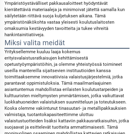
Ympäristöystävälliset pakkausaloitteet hyödyntävät
kierrätettäviä materiaaleja ja minimoivat jätettä samalla kun
säilytetään riittävä suoja kuljetuksen aikana. Tämä
ympäristönäkökohta vastaa yleisesti koulutuslaitosten
omaksumia kestävyyden tavoitteita ja tukee vihreitä
hankintainitiatiiveja.
Miksi valita meidät
Yrityksellemme kuuluu laaja kokemus
erityisvalaistusratkaisujen kehittämisestä
opetustyöympäristöihin, ja olemme yhteistyössä toimineet
useilla mantereilla sijaitsevien instituutioiden kanssa
toimittaaksemme innovatiivisia valaistusjärjestelmiä, jotka
parantavat oppimistuloksia. Tämä maailmanlaajuinen
asiantuntemus mahdollistaa erilaisten koulutustarpeiden ja
kulttuuristen mieltymysten ymmärtämisen, jotka vaikuttavat
luokkahuoneiden valaistuksen suunnitteluun ja toteutukseen.
Koska olemme vakiintunut tinasuutari- ja metallipakkauksien
valmistaja, tuotantokapasiteettimme ulottuu
valaistustuotteiden lisäksi kattaviin pakkausratkaisuihin, jotka
suojaavat ja esittelevät tuotteita ammattimaisesti. Tämä
monipuolinen osaaminen mahdollistaa kattavien ratkaisujen