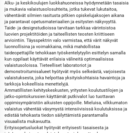
Alku- ja keskikoulujen luokkahuoneissa hyödynnetään tasaisia
ja mukavia valaistusolosuhteita, jotka tukevat lukutaitoa,
vähentävät silmien rasitusta pitkien opiskelujaksojen aikana
ja parantavat opetusmateriaalien ja esitysten näkyvyyttä.
Taide- ja designstudioissa tarvitaan tarkkaa värintoistoa
luovien projektitöiden ja taiteellisten teosten kriittiseen
arviointiin. Täysspektrin valo varmistaa, että värit näkyvät
luonnollisina ja voimakkaina, mikä mahdollistaa
taideopettajille tehokkaan työskentelytyylin esittelyn samalla
kun oppilaat käyttävät erilaisia välineitä optimaalisissa
valaistusoloissa. Tieteelliset laboratoriot ja
demonstroitumisalueet hyötyvät myös selkeästä, varjoisesta
valaistuksesta, joka helpottaa yksityiskohtaisia havaintoja ja
tarkkoja kokeellisia menettelyjä.
Ammatillisten kehityskeskusten, yritysten koulutustilojen ja
jatko-opintokurssien käyttämät putkivalot luo tuottavan
oppimisympäristön aikuisten oppijoille. Mieluisa, vilkkumaton
valaistus vähentää väsymystä intensiivisissä koulutuksissa ja
edistää tehokasta tiedon säilyttämistä parantamalla
visuaalista mukavuutta.
Erityisopetusluokat hyötyvät erityisesti tasaisesta ja