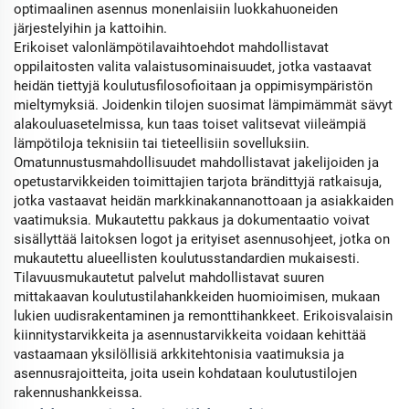
optimaalinen asennus monenlaisiin luokkahuoneiden
järjestelyihin ja kattoihin.
Erikoiset valonlämpötilavaihtoehdot mahdollistavat
oppilaitosten valita valaistusominaisuudet, jotka vastaavat
heidän tiettyjä koulutusfilosofioitaan ja oppimisympäristön
mieltymyksiä. Joidenkin tilojen suosimat lämpimämmät sävyt
alakouluasetelmissa, kun taas toiset valitsevat viileämpiä
lämpötiloja teknisiin tai tieteellisiin sovelluksiin.
Omatunnustusmahdollisuudet mahdollistavat jakelijoiden ja
opetustarvikkeiden toimittajien tarjota brändittyjä ratkaisuja,
jotka vastaavat heidän markkinakannanottoaan ja asiakkaiden
vaatimuksia. Mukautettu pakkaus ja dokumentaatio voivat
sisällyttää laitoksen logot ja erityiset asennusohjeet, jotka on
mukautettu alueellisten koulutusstandardien mukaisesti.
Tilavuusmukautetut palvelut mahdollistavat suuren
mittakaavan koulutustilahankkeiden huomioimisen, mukaan
lukien uudisrakentaminen ja remonttihankkeet. Erikoisvalaisin
kiinnitystarvikkeita ja asennustarvikkeita voidaan kehittää
vastaamaan yksilöllisiä arkkitehtonisia vaatimuksia ja
asennusrajoitteita, joita usein kohdataan koulutustilojen
rakennushankkeissa.