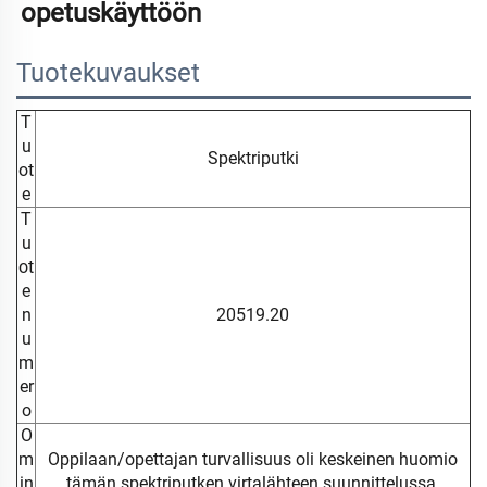
opetuskäyttöön 
Tuotekuvaukset
T
u
Spektriputki
ot
e
T
u
ot
e
n
20519.20
u
m
er
o
O
m
Oppilaan/opettajan turvallisuus oli keskeinen huomio
in
tämän spektriputken virtalähteen suunnittelussa.