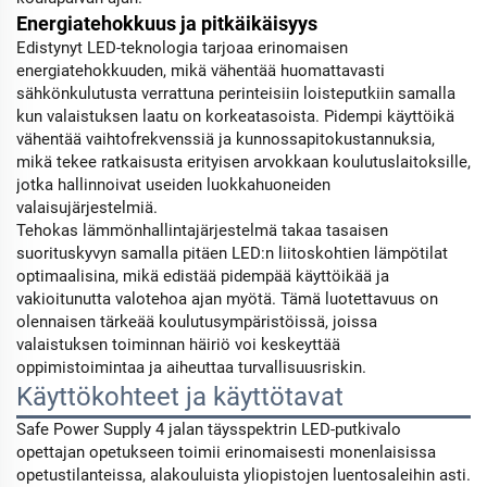
Energiatehokkuus ja pitkäikäisyys
Edistynyt LED-teknologia tarjoaa erinomaisen
energiatehokkuuden, mikä vähentää huomattavasti
sähkönkulutusta verrattuna perinteisiin loisteputkiin samalla
kun valaistuksen laatu on korkeatasoista. Pidempi käyttöikä
vähentää vaihtofrekvenssiä ja kunnossapitokustannuksia,
mikä tekee ratkaisusta erityisen arvokkaan koulutuslaitoksille,
jotka hallinnoivat useiden luokkahuoneiden
valaisujärjestelmiä.
Tehokas lämmönhallintajärjestelmä takaa tasaisen
suorituskyvyn samalla pitäen LED:n liitoskohtien lämpötilat
optimaalisina, mikä edistää pidempää käyttöikää ja
vakioitunutta valotehoa ajan myötä. Tämä luotettavuus on
olennaisen tärkeää koulutusympäristöissä, joissa
valaistuksen toiminnan häiriö voi keskeyttää
oppimistoimintaa ja aiheuttaa turvallisuusriskin.
Käyttökohteet ja käyttötavat
Safe Power Supply 4 jalan täysspektrin LED-putkivalo
opettajan opetukseen toimii erinomaisesti monenlaisissa
opetustilanteissa, alakouluista yliopistojen luentosaleihin asti.