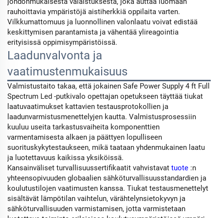
johdonmukaisesta valaistuksesta, joka auttaa luomaan
rauhoittavia ympäristöjä aistiherkkiä oppilaita varten.
Vilkkumattomuus ja luonnollinen valonlaatu voivat edistää
keskittymisen parantamista ja vähentää ylireagointia
erityisissä oppimisympäristöissä.
Laadunvalvonta ja
vaatimustenmukaisuus
Valmistustaito takaa, että jokainen Safe Power Supply 4 ft Full
Spectrum Led -putkivalo opettajan opetukseen täyttää tiukat
laatuvaatimukset kattavien testausprotokollien ja
laadunvarmistusmenettelyjen kautta. Valmistusprosessiin
kuuluu useita tarkastusvaiheita komponenttien
varmentamisesta alkaen ja päättyen lopulliseen
suorituskykytestaukseen, mikä taataan yhdenmukainen laatu
ja luotettavuus kaikissa yksiköissä.
Kansainväliset turvallisuussertifikaatit vahvistavat
tuote
:n
yhteensopivuuden globaalien sähköturvallisuusstandardien ja
koulutustilojen vaatimusten kanssa. Tiukat testausmenettelyt
sisältävät lämpötilan vaihtelun, värähtelynsietokyvyn ja
sähköturvallisuuden varmistamisen, jotta varmistetaan