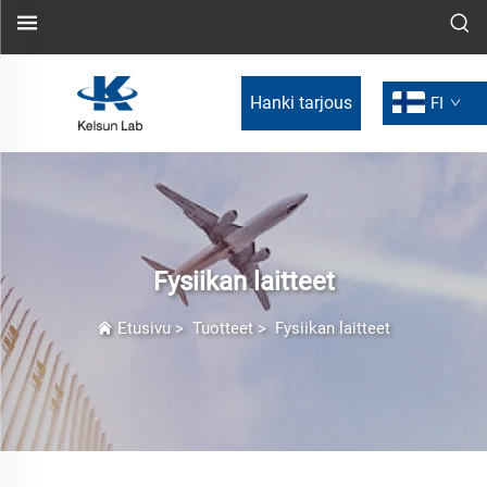
Hanki tarjous
FI
Fysiikan laitteet
Etusivu
>
Tuotteet
>
Fysiikan laitteet