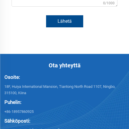
0/1000
Lähetä
Ota yhteyttä
Osoite:
18F, Huiya International Mansion, Tiantong North Road 1107, Ningbo,
315100, Kiina
Puhelin:
+86-18957860925
Sähköposti: