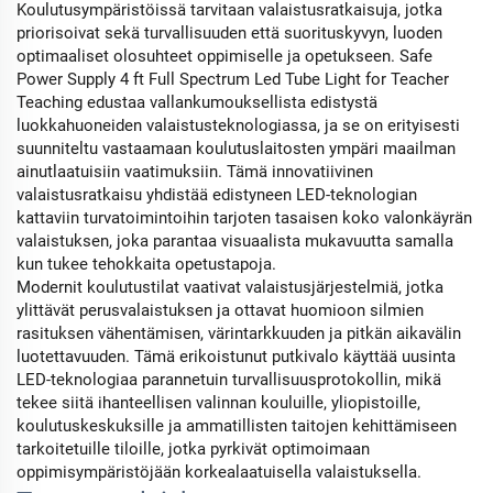
Koulutusympäristöissä tarvitaan valaistusratkaisuja, jotka
priorisoivat sekä turvallisuuden että suorituskyvyn, luoden
optimaaliset olosuhteet oppimiselle ja opetukseen. Safe
Power Supply 4 ft Full Spectrum Led Tube Light for Teacher
Teaching edustaa vallankumouksellista edistystä
luokkahuoneiden valaistusteknologiassa, ja se on erityisesti
suunniteltu vastaamaan koulutuslaitosten ympäri maailman
ainutlaatuisiin vaatimuksiin. Tämä innovatiivinen
valaistusratkaisu yhdistää edistyneen LED-teknologian
kattaviin turvatoimintoihin tarjoten tasaisen koko valonkäyrän
valaistuksen, joka parantaa visuaalista mukavuutta samalla
kun tukee tehokkaita opetustapoja.
Modernit koulutustilat vaativat valaistusjärjestelmiä, jotka
ylittävät perusvalaistuksen ja ottavat huomioon silmien
rasituksen vähentämisen, värintarkkuuden ja pitkän aikavälin
luotettavuuden. Tämä erikoistunut putkivalo käyttää uusinta
LED-teknologiaa parannetuin turvallisuusprotokollin, mikä
tekee siitä ihanteellisen valinnan kouluille, yliopistoille,
koulutuskeskuksille ja ammatillisten taitojen kehittämiseen
tarkoitetuille tiloille, jotka pyrkivät optimoimaan
oppimisympäristöjään korkealaatuisella valaistuksella.