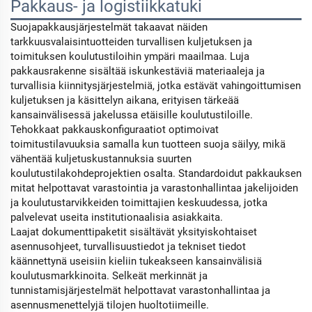
Pakkaus- ja logistiikkatuki
Suojapakkausjärjestelmät takaavat näiden
tarkkuusvalaisintuotteiden turvallisen kuljetuksen ja
toimituksen koulutustiloihin ympäri maailmaa. Luja
pakkausrakenne sisältää iskunkestäviä materiaaleja ja
turvallisia kiinnitysjärjestelmiä, jotka estävät vahingoittumisen
kuljetuksen ja käsittelyn aikana, erityisen tärkeää
kansainvälisessä jakelussa etäisille koulutustiloille.
Tehokkaat pakkauskonfiguraatiot optimoivat
toimitustilavuuksia samalla kun tuotteen suoja säilyy, mikä
vähentää kuljetuskustannuksia suurten
koulutustilakohdeprojektien osalta. Standardoidut pakkauksen
mitat helpottavat varastointia ja varastonhallintaa jakelijoiden
ja koulutustarvikkeiden toimittajien keskuudessa, jotka
palvelevat useita institutionaalisia asiakkaita.
Laajat dokumenttipaketit sisältävät yksityiskohtaiset
asennusohjeet, turvallisuustiedot ja tekniset tiedot
käännettynä useisiin kieliin tukeakseen kansainvälisiä
koulutusmarkkinoita. Selkeät merkinnät ja
tunnistamisjärjestelmät helpottavat varastonhallintaa ja
asennusmenettelyjä tilojen huoltotiimeille.