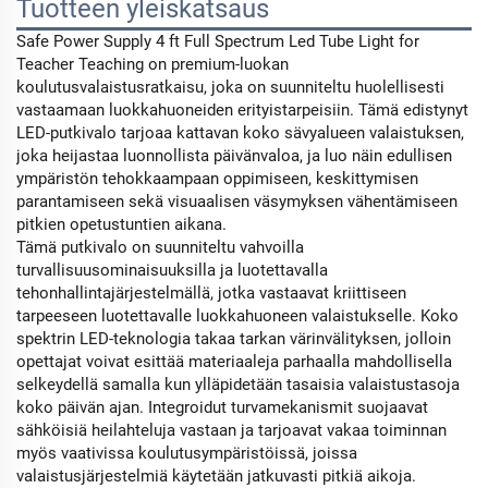
Tuotteen yleiskatsaus
Safe Power Supply 4 ft Full Spectrum Led Tube Light for
Teacher Teaching on premium-luokan
koulutusvalaistusratkaisu, joka on suunniteltu huolellisesti
vastaamaan luokkahuoneiden erityistarpeisiin. Tämä edistynyt
LED-putkivalo tarjoaa kattavan koko sävyalueen valaistuksen,
joka heijastaa luonnollista päivänvaloa, ja luo näin edullisen
ympäristön tehokkaampaan oppimiseen, keskittymisen
parantamiseen sekä visuaalisen väsymyksen vähentämiseen
pitkien opetustuntien aikana.
Tämä putkivalo on suunniteltu vahvoilla
turvallisuusominaisuuksilla ja luotettavalla
tehonhallintajärjestelmällä, jotka vastaavat kriittiseen
tarpeeseen luotettavalle luokkahuoneen valaistukselle. Koko
spektrin LED-teknologia takaa tarkan värinvälityksen, jolloin
opettajat voivat esittää materiaaleja parhaalla mahdollisella
selkeydellä samalla kun ylläpidetään tasaisia valaistustasoja
koko päivän ajan. Integroidut turvamekanismit suojaavat
sähköisiä heilahteluja vastaan ja tarjoavat vakaa toiminnan
myös vaativissa koulutusympäristöissä, joissa
valaistusjärjestelmiä käytetään jatkuvasti pitkiä aikoja.