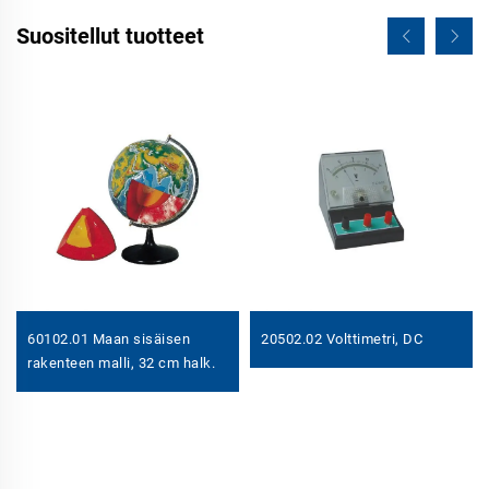
Suositellut tuotteet
60102.01 Maan sisäisen
20502.02 Volttimetri, DC
rakenteen malli, 32 cm halk.