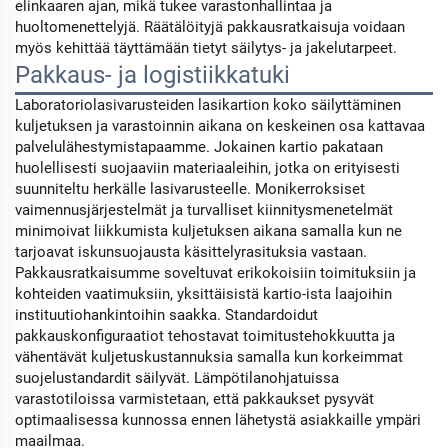
elinkaaren ajan, mikä tukee varastonhallintaa ja
huoltomenettelyjä. Räätälöityjä pakkausratkaisuja voidaan
myös kehittää täyttämään tietyt säilytys- ja jakelutarpeet.
Pakkaus- ja logistiikkatuki
Laboratoriolasivarusteiden lasikartion koko säilyttäminen
kuljetuksen ja varastoinnin aikana on keskeinen osa kattavaa
palvelulähestymistapaamme. Jokainen kartio pakataan
huolellisesti suojaaviin materiaaleihin, jotka on erityisesti
suunniteltu herkälle lasivarusteelle. Monikerroksiset
vaimennusjärjestelmät ja turvalliset kiinnitysmenetelmät
minimoivat liikkumista kuljetuksen aikana samalla kun ne
tarjoavat iskunsuojausta käsittelyrasituksia vastaan.
Pakkausratkaisumme soveltuvat erikokoisiin toimituksiin ja
kohteiden vaatimuksiin, yksittäisistä kartio-ista laajoihin
instituutiohankintoihin saakka. Standardoidut
pakkauskonfiguraatiot tehostavat toimitustehokkuutta ja
vähentävät kuljetuskustannuksia samalla kun korkeimmat
suojelustandardit säilyvät. Lämpötilanohjatuissa
varastotiloissa varmistetaan, että pakkaukset pysyvät
optimaalisessa kunnossa ennen lähetystä asiakkaille ympäri
maailmaa.