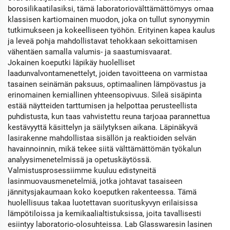
borosilikaatilasiksi, tämä laboratoriovälttämättömyys omaa
klassisen kartiomainen muodon, joka on tullut synonyymin
tutkimukseen ja kokeelliseen työhön. Erityinen kapea kaulus
ja leveä pohja mahdollistavat tehokkaan sekoittamisen
vähentäen samalla valumis- ja saastumisvaarat.
Jokainen koeputki läpikäy huolelliset
laadunvalvontamenettelyt, joiden tavoitteena on varmistaa
tasainen seinämän paksuus, optimaalinen lämpövastus ja
erinomainen kemiallinen yhteensopivuus. Sileä sisäpinta
estää näytteiden tarttumisen ja helpottaa perusteellista
puhdistusta, kun taas vahvistettu reuna tarjoaa parannettua
kestävyyttä käsittelyn ja säilytyksen aikana. Läpinäkyvä
lasirakenne mahdollistaa sisällön ja reaktioiden selvän
havainnoinnin, mikä tekee siitä välttämättömän työkalun
analyysimenetelmissä ja opetuskäytössä.
Valmistusprosessiimme kuuluu edistyneitä
lasinmuovausmenetelmiä, jotka johtavat tasaiseen
jännitysjakaumaan koko koeputken rakenteessa. Tämä
huolellisuus takaa luotettavan suorituskyvyn erilaisissa
lämpötiloissa ja kemikaalialtistuksissa, joita tavallisesti
esiintyy laboratorio-olosuhteissa. Lab Glasswaresin lasinen