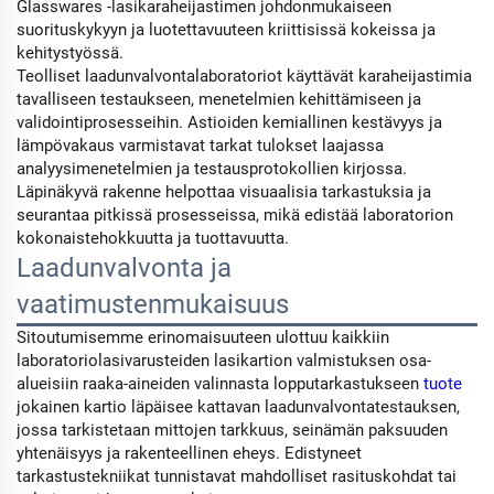
Glasswares -lasikaraheijastimen johdonmukaiseen
suorituskykyyn ja luotettavuuteen kriittisissä kokeissa ja
kehitystyössä.
Teolliset laadunvalvontalaboratoriot käyttävät karaheijastimia
tavalliseen testaukseen, menetelmien kehittämiseen ja
validointiprosesseihin. Astioiden kemiallinen kestävyys ja
lämpövakaus varmistavat tarkat tulokset laajassa
analyysimenetelmien ja testausprotokollien kirjossa.
Läpinäkyvä rakenne helpottaa visuaalisia tarkastuksia ja
seurantaa pitkissä prosesseissa, mikä edistää laboratorion
kokonaistehokkuutta ja tuottavuutta.
Laadunvalvonta ja
vaatimustenmukaisuus
Sitoutumisemme erinomaisuuteen ulottuu kaikkiin
laboratoriolasivarusteiden lasikartion valmistuksen osa-
alueisiin raaka-aineiden valinnasta lopputarkastukseen
tuote
jokainen kartio läpäisee kattavan laadunvalvontatestauksen,
jossa tarkistetaan mittojen tarkkuus, seinämän paksuuden
yhtenäisyys ja rakenteellinen eheys. Edistyneet
tarkastustekniikat tunnistavat mahdolliset rasituskohdat tai