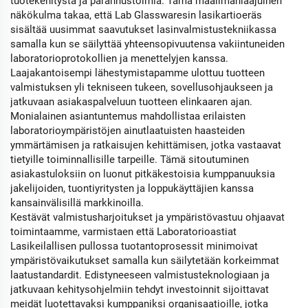
tuotekehitystä ja parannustoimia. Tämä maailmanlaajuinen
näkökulma takaa, että Lab Glasswaresin lasikartioeräs
sisältää uusimmat saavutukset lasinvalmistustekniikassa
samalla kun se säilyttää yhteensopivuutensa vakiintuneiden
laboratorioprotokollien ja menettelyjen kanssa.
Laajakantoisempi lähestymistapamme ulottuu tuotteen
valmistuksen yli tekniseen tukeen, sovellusohjaukseen ja
jatkuvaan asiakaspalveluun tuotteen elinkaaren ajan.
Monialainen asiantuntemus mahdollistaa erilaisten
laboratorioympäristöjen ainutlaatuisten haasteiden
ymmärtämisen ja ratkaisujen kehittämisen, jotka vastaavat
tietyille toiminnallisille tarpeille. Tämä sitoutuminen
asiakastuloksiin on luonut pitkäkestoisia kumppanuuksia
jakelijoiden, tuontiyritysten ja loppukäyttäjien kanssa
kansainvälisillä markkinoilla.
Kestävät valmistusharjoitukset ja ympäristövastuu ohjaavat
toimintaamme, varmistaen että Laboratorioastiat
Lasikeilallisen pullossa tuotantoprosessit minimoivat
ympäristövaikutukset samalla kun säilytetään korkeimmat
laatustandardit. Edistyneeseen valmistusteknologiaan ja
jatkuvaan kehitysohjelmiin tehdyt investoinnit sijoittavat
meidät luotettavaksi kumppaniksi organisaatioille, jotka