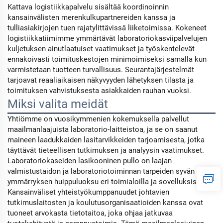
Kattava logistiikkapalvelu sisältää koordinoinnin
kansainvälisten merenkulkupartnereiden kanssa ja
tulliasiakirjojen tuen rajatylittävissä liiketoimissa. Kokeneet
logistiikkatiimimme ymmärtävät laboratoriokasviipalvelujen
kuljetuksen ainutlaatuiset vaatimukset ja työskentelevät
ennakoivasti toimituskestojen minimoimiseksi samalla kun
varmistetaan tuotteen turvallisuus. Seurantajärjestelmät
tarjoavat reaaliaikaisen näkyvyyden lähetyksen tilasta ja
toimituksen vahvistuksesta asiakkaiden rauhan vuoksi.
Miksi valita meidät
Yhtiömme on vuosikymmenien kokemuksella palvellut
maailmanlaajuista laboratorio-laitteistoa, ja se on saanut
maineen laadukkaiden lasitarvikkeiden tarjoamisesta, jotka
täyttävät tieteellisen tutkimuksen ja analyysin vaatimukset.
Laboratoriokaseiden lasikooninen pullo on laajan
valmistustaidon ja laboratoriotoiminnan tarpeiden syvän
ymmärryksen huippuluoksu eri toimialoilla ja sovelluksissa.
Kansainväliset yhteistyökumppanuudet johtavien
tutkimuslaitosten ja koulutusorganisaatioiden kanssa ovat
tuoneet arvokasta tietotaitoa, joka ohjaa jatkuvaa