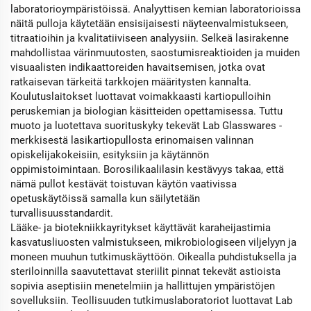
laboratorioympäristöissä. Analyyttisen kemian laboratorioissa
näitä pulloja käytetään ensisijaisesti näyteenvalmistukseen,
titraatioihin ja kvalitatiiviseen analyysiin. Selkeä lasirakenne
mahdollistaa värinmuutosten, saostumisreaktioiden ja muiden
visuaalisten indikaattoreiden havaitsemisen, jotka ovat
ratkaisevan tärkeitä tarkkojen määritysten kannalta.
Koulutuslaitokset luottavat voimakkaasti kartiopulloihin
peruskemian ja biologian käsitteiden opettamisessa. Tuttu
muoto ja luotettava suorituskyky tekevät Lab Glasswares -
merkkisestä lasikartiopullosta erinomaisen valinnan
opiskelijakokeisiin, esityksiin ja käytännön
oppimistoimintaan. Borosilikaalilasin kestävyys takaa, että
nämä pullot kestävät toistuvan käytön vaativissa
opetuskäytöissä samalla kun säilytetään
turvallisuusstandardit.
Lääke- ja biotekniikkayritykset käyttävät karaheijastimia
kasvatusliuosten valmistukseen, mikrobiologiseen viljelyyn ja
moneen muuhun tutkimuskäyttöön. Oikealla puhdistuksella ja
steriloinnilla saavutettavat steriilit pinnat tekevät astioista
sopivia aseptisiin menetelmiin ja hallittujen ympäristöjen
sovelluksiin. Teollisuuden tutkimuslaboratoriot luottavat Lab