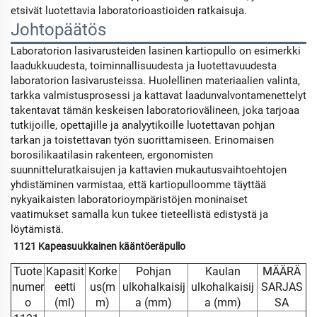
etsivät luotettavia laboratorioastioiden ratkaisuja.
Johtopäätös
Laboratorion lasivarusteiden lasinen kartiopullo on esimerkki
laadukkuudesta, toiminnallisuudesta ja luotettavuudesta
laboratorion lasivarusteissa. Huolellinen materiaalien valinta,
tarkka valmistusprosessi ja kattavat laadunvalvontamenettelyt
takentavat tämän keskeisen laboratoriovälineen, joka tarjoaa
tutkijoille, opettajille ja analyytikoille luotettavan pohjan
tarkan ja toistettavan työn suorittamiseen. Erinomaisen
borosilikaatilasin rakenteen, ergonomisten
suunnitteluratkaisujen ja kattavien mukautusvaihtoehtojen
yhdistäminen varmistaa, että kartiopulloomme täyttää
nykyaikaisten laboratorioympäristöjen moninaiset
vaatimukset samalla kun tukee tieteellistä edistystä ja
löytämistä.
1121 Kapeasuukkainen kääntöeräpullo 
Tuote
Kapasit
Korke
Pohjan
Kaulan
MÄÄRÄ
numer
eetti
us(m
ulkohalkaisij
ulkohalkaisij
SARJAS
o
(ml)
m)
a (mm)
a (mm)
SA