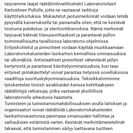
tarjoamme laajat räätälöintivaihtoehdot Laboratoriolasit
Kartoelinen Pullolle, jotta ne vastaavat tarkkoja
käyttötarkoituksia. Mukautetut jaotusmerkinnät voidaan tehdä
pysyvällä kaiverruksella tai painamalla siten, että ne kestävät
toistuvia puhdistus- ja sterilointikierroksia. Nämä merkinnät
tarjoavat kätevät tilavuusviittaukset ja parantavat pullon
toiminnallisuutta tavallisissa laboratorio-ohjelmissa.
Erityiskohtelut ja pinnoitteet voidaan käyttää muokkaamaan
Laboratoriokalusteiden lasikartion kemiallisia ominaisuuksia
tai ulkonäköä. Antistaattiset pinnoitteet vähentävät pölyn
kertymistä ja parantavat käsittelyominaisuuksia, kun taas
erityiset pintakäsittelyt voivat parantaa tietyissä sovelluksissa
vaadittuja suorituskykyominaisuuksia. Tekniikkatiimimme
työskentelee tiiviisti asiakkaiden kanssa kehittaakseen
räätälöityjä ratkaisuja, jotka vastaavat yksilöllisiä
laboratoriolle aiheutuvia haasteita.
Tunnisteen ja tunnistamismahdollisuuksien avulla laitokset ja
organisaatiot voivat räätälöidä Laboratoriokalusteiden
lasikartiovarastonsa parempaa omaisuuden hallintaa ja
varkauksien estämistä varten. Kestävät merkintämenetelmät
takaavat, että tunnistaminen säilyy luettavana tuotteen