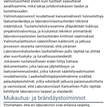
valmistusvirheet ennen kuin tuotteet saavuttavat
asiakkaamme, mikä takaa johdonmukaisen laadun ja
luotettavuuden.
Valmistusprosessit noudattavat kansainvälisesti tunnustettuja
laatustandardeja ja laboratoriolasituotteiden teknisiä
määrityksiä. Tuotantolaitoksissamme ylläpidetään tiukkoja
ympäristövalvontoja, ja koulutetut teknikot ymmärtävät
laboratorioasteisten lasituotteiden kriittiset vaatimukset.
Valmistuslaitteiston säännöllinen kalibrointi ja jatkuva
prosessin seuranta varmistavat, että jokainen
Laboratoriokalusteiden lasikeilallinen pullo täyttää tai ylittää
alan suorituskyky- ja turvallisuusstandardit.
Jokaiseen tuotannolliseen erään liittyy kattava
dokumentaatio, joka tarjoaa jäljitettävyys- ja
laatuvarmennustiedot, jotka tukevat sääntelyvaatimusten
noudattamista. Laadunhallintajärjestelmämme sisältää
palautejärjestelmät, jotka edistävät jatkuvia parannusaloitteita
ja varmistavat, että Laboratoriolasit Kartoelinen Pullo täyttää
kehittyvät laboratorion tarpeet ja standardit.
Mukautus- ja brändäystoiminnot
Ymmärtäen, että eri laboratoriot ovat erilaisia tarpeita,