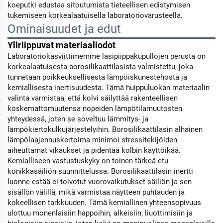
koeputki edustaa sitoutumista tieteellisen edistymisen
tukemiseen korkealaatuisella laboratoriovarusteella.
Ominaisuudet ja edut
Yliriippuvat materiaaliodot
Laboratoriokasviittimemme lasipiippakupullojen perusta on
korkealaatuisesta borosilikaattilasista valmistettu, joka
tunnetaan poikkeuksellisesta lämpöiskunestehosta ja
kemiallisesta inertisuudesta. Tämä huippuluokan materiaalin
valinta varmistaa, että kolvi säilyttää rakenteellisen
koskemattomuutensa nopeiden lämpötilamuutosten
yhteydessä, joten se soveltuu lämmitys- ja
lämpökiertokulkujärjestelyihin. Borosilikaattilasin alhainen
lämpölaajennuskertoima minimoi stressitekijöiden
aiheuttamat vikaukset ja pidentää kolbin käyttöikää.
Kemialliseen vastustuskyky on toinen tärkeä etu
konikkasäiliön suunnittelussa. Borosilikaattilasin inertti
luonne estää ei-toivotut vuorovaikutukset säiliön ja sen
sisällön välillä, mikä varmistaa näytteen puhtauden ja
kokeellisen tarkkuuden. Tämä kemiallinen yhteensopivuus
ulottuu monenlaisiin happoihin, alkeisiin, liuottimisiin ja