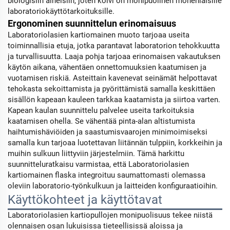
biologisiin aineisiin, joten kolvi on monipuolinen monenlaisille
laboratoriokäyttötarkoituksille.
Ergonominen suunnittelun erinomaisuus
Laboratoriolasien kartiomainen muoto tarjoaa useita
toiminnallisia etuja, jotka parantavat laboratorion tehokkuutta
ja turvallisuutta. Laaja pohja tarjoaa erinomaisen vakautuksen
käytön aikana, vähentäen onnettomuuksien kaatumisen ja
vuotamisen riskiä. Asteittain kavenevat seinämät helpottavat
tehokasta sekoittamista ja pyörittämistä samalla keskittäen
sisällön kapeaan kauleen tarkkaa kaatamista ja siirtoa varten.
Kapean kaulan suunnittelu palvelee useita tarkoituksia
kaatamisen ohella. Se vähentää pinta-alan altistumista
haihtumishäviöiden ja saastumisvaarojen minimoimiseksi
samalla kun tarjoaa luotettavan liitännän tulppiin, korkkeihin ja
muihin sulkuun liittyviin järjestelmiin. Tämä harkittu
suunnitteluratkaisu varmistaa, että Laboratoriolasien
kartiomainen flaska integroituu saumattomasti olemassa
oleviin laboratorio-työnkulkuun ja laitteiden konfiguraatioihin.
Käyttökohteet ja käyttötavat
Laboratoriolasien kartiopullojen monipuolisuus tekee niistä
olennaisen osan lukuisissa tieteellisissä aloissa ja