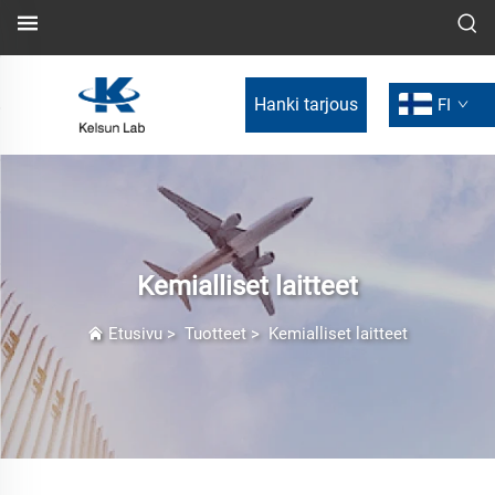
Hanki tarjous
FI
Kemialliset laitteet
Etusivu
>
Tuotteet
>
Kemialliset laitteet