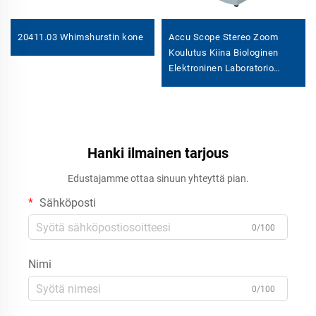
20411.03 Whimshurstin kone
Accu Scope Stereo Zoom
Koulutus Kiina Biologinen
Elektroninen Laboratorio
Labomed Mikroskooppi
Hanki ilmainen tarjous
Edustajamme ottaa sinuun yhteyttä pian.
Sähköposti
0/100
Nimi
0/100