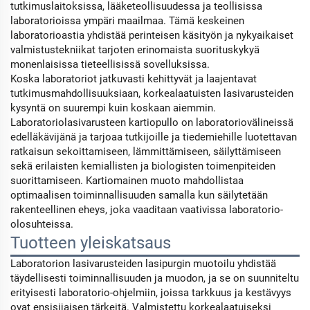
tutkimuslaitoksissa, lääketeollisuudessa ja teollisissa
laboratorioissa ympäri maailmaa. Tämä keskeinen
laboratorioastia yhdistää perinteisen käsityön ja nykyaikaiset
valmistustekniikat tarjoten erinomaista suorituskykyä
monenlaisissa tieteellisissä sovelluksissa.
Koska laboratoriot jatkuvasti kehittyvät ja laajentavat
tutkimusmahdollisuuksiaan, korkealaatuisten lasivarusteiden
kysyntä on suurempi kuin koskaan aiemmin.
Laboratoriolasivarusteen kartiopullo on laboratoriovälineissä
edelläkävijänä ja tarjoaa tutkijoille ja tiedemiehille luotettavan
ratkaisun sekoittamiseen, lämmittämiseen, säilyttämiseen
sekä erilaisten kemiallisten ja biologisten toimenpiteiden
suorittamiseen. Kartiomainen muoto mahdollistaa
optimaalisen toiminnallisuuden samalla kun säilytetään
rakenteellinen eheys, joka vaaditaan vaativissa laboratorio-
olosuhteissa.
Tuotteen yleiskatsaus
Laboratorion lasivarusteiden lasipurgin muotoilu yhdistää
täydellisesti toiminnallisuuden ja muodon, ja se on suunniteltu
erityisesti laboratorio-ohjelmiin, joissa tarkkuus ja kestävyys
ovat ensisijaisen tärkeitä. Valmistettu korkealaatuiseksi