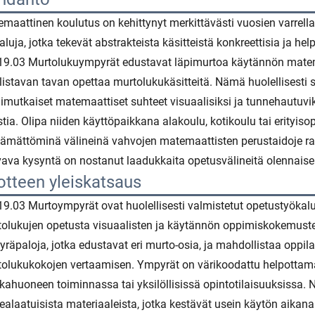
maattinen koulutus on kehittynyt merkittävästi vuosien varrella, 
aluja, jotka tekevät abstrakteista käsitteistä konkreettisia ja helpo
9.03 Murtolukuympyrät edustavat läpimurtoa käytännön matemati
listavan tavan opettaa murtolukukäsitteitä. Nämä huolellisesti 
mutkaiset matemaattiset suhteet visuaalisiksi ja tunnehautuvi
tia. Olipa niiden käyttöpaikkana alakoulu, kotikoulu tai erity
tämättöminä välineinä vahvojen matemaattisten perustaidoje ra
ava kysyntä on nostanut laadukkaita opetusvälineitä olennaise
otteen yleiskatsaus
9.03 Murtoympyrät ovat huolellisesti valmistetut opetustyökalu
olukujen opetusta visuaalisten ja käytännön oppimiskokemusten
räpaloja, jotka edustavat eri murto-osia, ja mahdollistaa oppil
olukukokojen vertaamisen. Ympyrät on värikoodattu helpottamaa
kahuoneen toiminnassa tai yksilöllisissä opintotilaisuuksissa.
ealaatuisista materiaaleista, jotka kestävät usein käytön aikana 