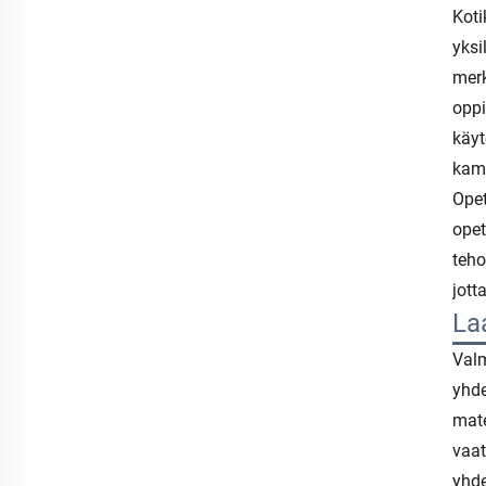
Koti
yksi
merk
oppi
käyt
kamp
Opet
opet
teho
jott
La
Valm
yhde
mate
vaat
yhde