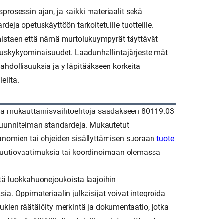
rosessin ajan, ja kaikki materiaalit sekä
eja opetuskäyttöön tarkoitetuille tuotteille.
mistaen että nämä murtolukuympyrät täyttävät
tuskykyominaisuudet. Laadunhallintajärjestelmät
hdollisuuksia ja ylläpitääkseen korkeita
eilta.
laisia mukauttamisvaihtoehtoja saadakseen 80119.03
suunnitelman standardeja. Mukautetut
anomien tai ohjeiden sisällyttämisen suoraan
tuote
ituutiovaatimuksia tai koordinoimaan olemassa
istä luokkahuonejoukoista laajoihin
ksia. Oppimateriaalin julkaisijat voivat integroida
ien räätälöity merkintä ja dokumentaatio, jotka