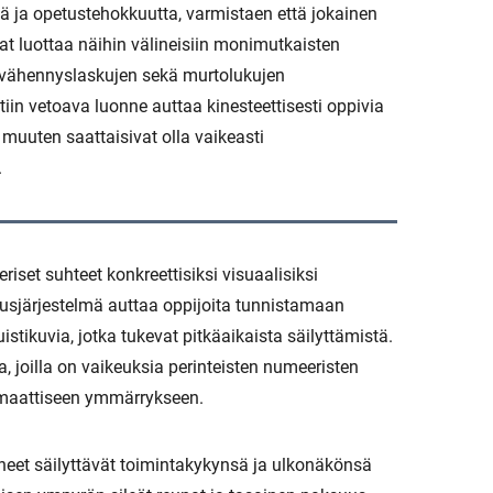
ä ja opetustehokkuutta, varmistaen että jokainen
at luottaa näihin välineisiin monimutkaisten
a vähennyslaskujen sekä murtolukujen
in vetoava luonne auttaa kinesteettisesti oppivia
muuten saattaisivat olla vaikeasti
.
set suhteet konkreettisiksi visuaalisiksi
odausjärjestelmä auttaa oppijoita tunnistamaan
tikuvia, jotka tukevat pitkäaikaista säilyttämistä.
, joilla on vaikeuksia perinteisten numeeristen
temaattiseen ymmärrykseen.
neet säilyttävät toimintakykynsä ja ulkonäkönsä