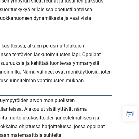
aisen ympyrän sileät reunat ja tasainen paksuus
suorituskykyä erilaisissa opetustilanteissa.
luokkahuoneen dynamiikasta ja vaativista
käsitteissä, alkaen perusmurtolukujen
anssa tehtävien laskutoimitusten läpi. Oppilaat
n suuruuksia ja kehittää luontevaa ymmärrystä
noinnilla. Nämä välineet ovat monikäyttöisiä, joten
opetussuunnitelman vaatimusten mukaan.
kuympyröiden arvon monipuolisten
tilanteissa. Alakoulut sisällyttävät nämä
tä murtolukukäsitteiden järjestelmälliseen ja
tehokkaina ohjatussa harjoittelussa, jossa oppilaat
saan matemaattisia suhteita.