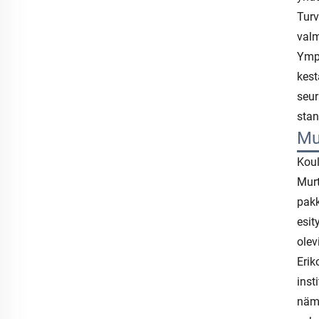
Turv
valm
Ympä
kest
seur
stan
Mu
Koul
Murt
pakk
esit
olev
Erik
inst
nämä