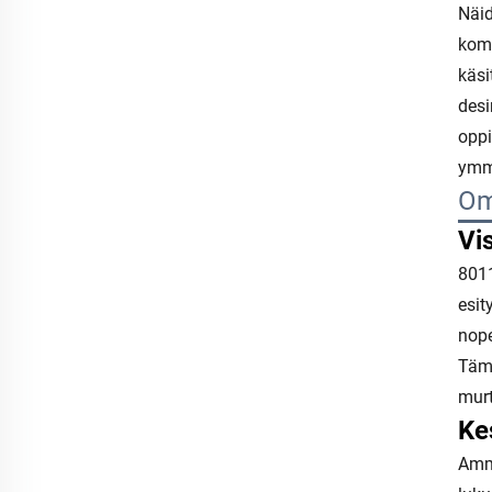
Näid
komp
käsi
desi
oppi
ymmä
Om
Vi
8011
esit
nope
Tämä
murt
Ke
Amma