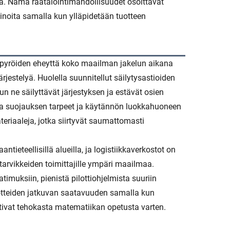
a. Nämä räätälöintimahdollisuudet osoittavat
noita samalla kun ylläpidetään tuotteen
yröiden eheyttä koko maailman jakelun aikana
jestelyä. Huolella suunnitellut säilytysastioiden
n ne säilyttävät järjestyksen ja estävät osien
aa suojauksen tarpeet ja käytännön luokkahuoneen
eriaaleja, jotka siirtyvät saumattomasti
tieteellisillä alueilla, ja logistiikkaverkostot on
starvikkeiden toimittajille ympäri maailmaa.
timuksiin, pienistä pilottiohjelmista suuriin
otteiden jatkuvan saatavuuden samalla kun
ativat tehokasta matematiikan opetusta varten.