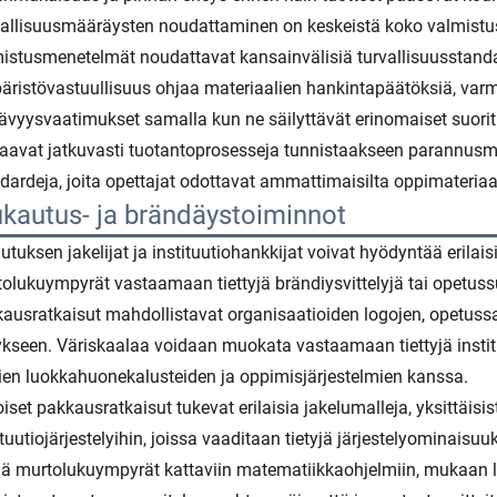
allisuusmääräysten noudattaminen on keskeistä koko valmistusp
istusmenetelmät noudattavat kansainvälisiä turvallisuusstandard
ristövastuullisuus ohjaa materiaalien hankintapäätöksiä, var
ävyysvaatimukset samalla kun ne säilyttävät erinomaiset suori
aavat jatkuvasti tuotantoprosesseja tunnistaakseen parannusma
dardeja, joita opettajat odottavat ammattimaisilta oppimateriaal
kautus- ja brändäystoiminnot
utuksen jakelijat ja instituutiohankkijat voivat hyödyntää eri
olukuympyrät vastaamaan tiettyjä brändiysvittelyjä tai opetus
ausratkaisut mahdollistavat organisaatioiden logojen, opetuss
ykseen. Väriskaalaa voidaan muokata vastaamaan tiettyjä inst
ien luokkahuonekalusteiden ja oppimisjärjestelmien kanssa.
oiset pakkausratkaisut tukevat erilaisia jakelumalleja, yksittäis
ituutiojärjestelyihin, joissa vaaditaan tietyjä järjestelyominaisuu
 murtolukuympyrät kattaviin matematiikkaohjelmiin, mukaan luk