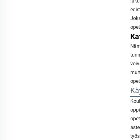
luku
edis
Joka
opet
Ka
Nämä
tunn
voiv
murt
opet
Kä
Koul
oppi
opet
aste
työs