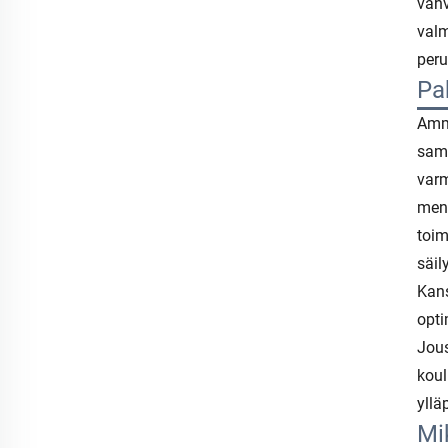
vahv
valm
peru
Pak
Amma
sama
varm
mene
toim
säil
Kans
opti
Jous
koul
yllä
Mi