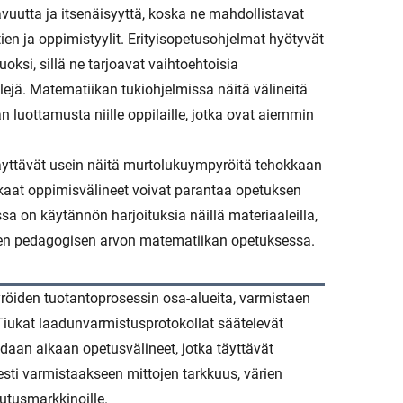
uutta ja itsenäisyyttä, koska ne mahdollistavat
tien ja oppimistyylit. Erityisopetusohjelmat hyötyvät
oksi, sillä ne tarjoavat vaihtoehtoisia
yylejä. Matematiikan tukiohjelmissa näitä välineitä
luottamusta niille oppilaille, jotka ovat aiemmin
 käyttävät usein näitä murtolukuympyröitä tehokkaan
kkaat oppimisvälineet voivat parantaa opetuksen
sa on käytännön harjoituksia näillä materiaaleilla,
ten pedagogisen arvon matematiikan opetuksessa.
öiden tuotantoprosessin osa-alueita, varmistaen
iukat laadunvarmistusprotokollat säätelevät
adaan aikaan opetusvälineet, jotka täyttävät
esti varmistaakseen mittojen tarkkuus, värien
utusmarkkinoille.