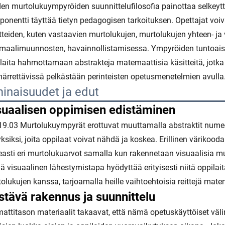
en murtolukuympyröiden suunnittelufilosofia painottaa selkeytt
onentti täyttää tietyn pedagogisen tarkoituksen. Opettajat voiv
tteiden, kuten vastaavien murtolukujen, murtolukujen yhteen- j
maalimuunnosten, havainnollistamisessa. Ympyröiden tuntoaisti
laita hahmottamaan abstrakteja matemaattisia käsitteitä, jotka 
rrettävissä pelkästään perinteisten opetusmenetelmien avulla
inaisuudet ja edut
suaalisen oppimisen edistäminen
9.03 Murtolukuympyrät erottuvat muuttamalla abstraktit numeeri
yksiksi, joita oppilaat voivat nähdä ja koskea. Erillinen väriko
asti eri murtolukuarvot samalla kun rakennetaan visuaalisia muis
 visuaalinen lähestymistapa hyödyttää erityisesti niitä oppilaita
olukujen kanssa, tarjoamalla heille vaihtoehtoisia reittejä ma
stävä rakennus ja suunnittelu
ttitason materiaalit takaavat, että nämä opetuskäyttöiset väli