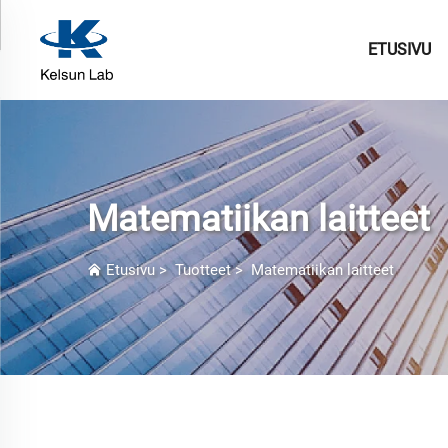
ETUSIVU
Matematiikan laitteet
Etusivu
>
Tuotteet
>
Matematiikan laitteet