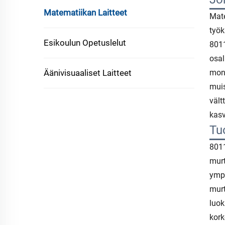
Matematiikan Laitteet
Mate
työk
Esikoulun Opetuslelut
8011
osal
Äänivisuaaliset Laitteet
moni
muis
vält
kasv
Tu
8011
murt
ympy
murt
luok
kork