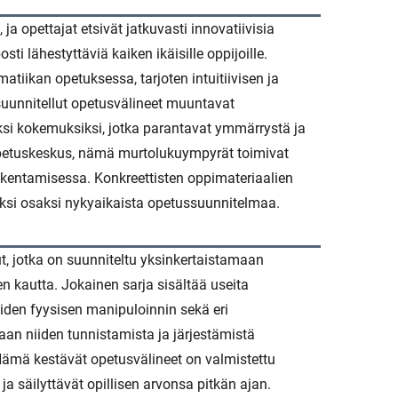
ja opettajat etsivät jatkuvasti innovatiivisia
sti lähestyttäviä kaiken ikäisille oppijoille.
ikan opetuksessa, tarjoten intuitiivisen ja
suunnitellut opetusvälineet muuntavat
ksi kokemuksiksi, jotka parantavat ymmärrystä ja
isopetuskeskus, nämä murtolukuympyrät toimivat
kentamisessa. Konkreettisten oppimateriaalien
ksi osaksi nykyaikaista opetussuunnitelmaa.
t, jotka on suunniteltu yksinkertaistamaan
 kautta. Jokainen sarja sisältää useita
aiden fyysisen manipuloinnin sekä eri
n niiden tunnistamista ja järjestämistä
 Nämä kestävät opetusvälineet on valmistettu
ja säilyttävät opillisen arvonsa pitkän ajan.