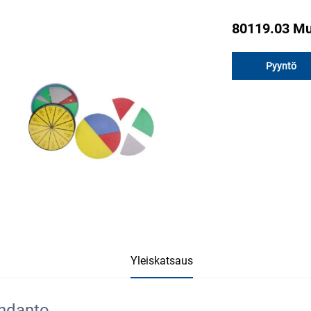
80119.03 Mu
Pyyntö
Yleiskatsaus
hdanto