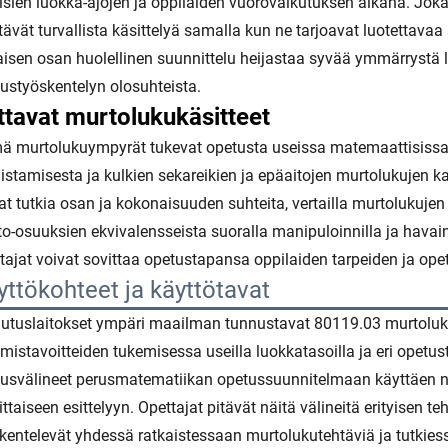
isien luokka-ajojen ja oppilaiden vuorovaikutuksen aikana. Jok
tävät turvallista käsittelyä samalla kun ne tarjoavat luotettavaa 
isen osan huolellinen suunnittelu heijastaa syvää ymmärrystä 
ustyöskentelyn olosuhteista.
ttavat murtolukukäsitteet
 murtolukuympyrät tukevat opetusta useissa matemaattisissa 
istamisesta ja kulkien sekareikien ja epäaitojen murtolukujen k
at tutkia osan ja kokonaisuuden suhteita, vertailla murtolukuje
o-osuuksien ekvivalensseista suoralla manipuloinnilla ja havain
tajat voivat sovittaa opetustapansa oppilaiden tarpeiden ja 
yttökohteet ja käyttötavat
utuslaitokset ympäri maailman tunnustavat 80119.03 murtolu
mistavoitteiden tukemisessa useilla luokkatasoilla ja eri opetus
usvälineet perusmatematiikan opetussuunnitelmaan käyttäen nii
ittaiseen esittelyyn. Opettajat pitävät näitä välineitä erityisen 
kentelevät yhdessä ratkaistessaan murtolukutehtäviä ja tutkies