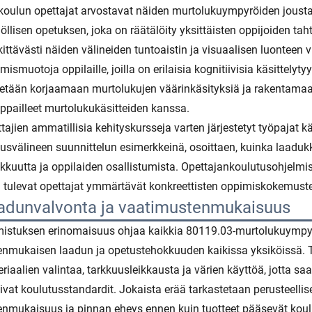
koulun opettajat arvostavat näiden murtolukuympyröiden joustav
löllisen opetuksen, joka on räätälöity yksittäisten oppijoiden tah
ittävästi näiden välineiden tuntoaistin ja visuaalisen luonteen vu
mismuotoja oppilaille, joilla on erilaisia kognitiivisia käsittelyt
etään korjaamaan murtolukujen väärinkäsityksiä ja rakentamaan 
pailleet murtolukukäsitteiden kanssa.
tajien ammatillisia kehityskursseja varten järjestetyt työpajat
usvälineen suunnittelun esimerkkeinä, osoittaen, kuinka laadu
kkuutta ja oppilaiden osallistumista. Opettajankoulutusohjelmis
a tulevat opettajat ymmärtävät konkreettisten oppimiskokemus
adunvalvonta ja vaatimustenmukaisuus
istuksen erinomaisuus ohjaa kaikkia 80119.03-murtolukuympyr
nmukaisen laadun ja opetustehokkuuden kaikissa yksiköissä. T
riaalien valintaa, tarkkuusleikkausta ja värien käyttöä, jotta sa
ivat koulutusstandardit. Jokaista erää tarkastetaan perusteellis
nmukaisuus ja pinnan eheys ennen kuin tuotteet pääsevät koul