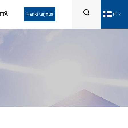
TTÄ
Hanki tarjous
FI