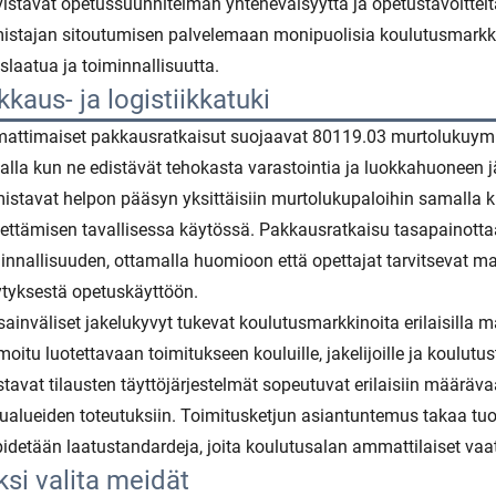
istavat opetussuunnitelman yhteneväisyyttä ja opetustavoitteit
istajan sitoutumisen palvelemaan monipuolisia koulutusmarkki
slaatua ja toiminnallisuutta.
kaus- ja logistiikkatuki
ttimaiset pakkausratkaisut suojaavat 80119.03 murtolukuymp
lla kun ne edistävät tehokasta varastointia ja luokkahuoneen jär
istavat helpon pääsyn yksittäisiin murtolukupaloihin samalla ku
ttämisen tavallisessa käytössä. Pakkausratkaisu tasapainott
innallisuuden, ottamalla huomioon että opettajat tarvitsevat mat
ytyksestä opetuskäyttöön.
ainväliset jakelukyvyt tukevat koulutusmarkkinoita erilaisilla maan
moitu luotettavaan toimitukseen kouluille, jakelijoille ja koulutu
tavat tilausten täyttöjärjestelmät sopeutuvat erilaisiin määrävaa
ualueiden toteutuksiin. Toimitusketjun asiantuntemus takaa tu
pidetään laatustandardeja, joita koulutusalan ammattilaiset va
ksi valita meidät