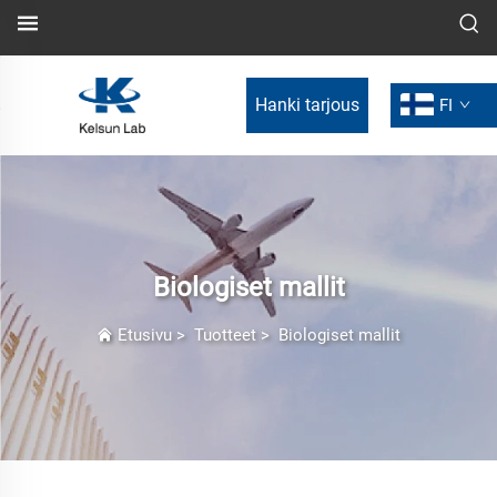
Hanki tarjous
FI
Biologiset mallit
Etusivu
>
Tuotteet
>
Biologiset mallit