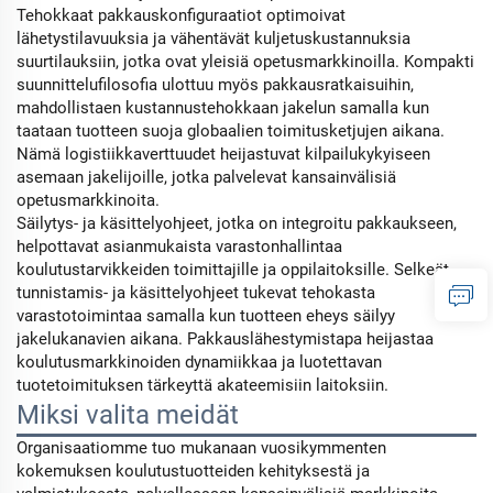
Tehokkaat pakkauskonfiguraatiot optimoivat
lähetystilavuuksia ja vähentävät kuljetuskustannuksia
suurtilauksiin, jotka ovat yleisiä opetusmarkkinoilla. Kompakti
suunnittelufilosofia ulottuu myös pakkausratkaisuihin,
mahdollistaen kustannustehokkaan jakelun samalla kun
taataan tuotteen suoja globaalien toimitusketjujen aikana.
Nämä logistiikkaverttuudet heijastuvat kilpailukykyiseen
asemaan jakelijoille, jotka palvelevat kansainvälisiä
opetusmarkkinoita.
Säilytys- ja käsittelyohjeet, jotka on integroitu pakkaukseen,
helpottavat asianmukaista varastonhallintaa
koulutustarvikkeiden toimittajille ja oppilaitoksille. Selkeät
tunnistamis- ja käsittelyohjeet tukevat tehokasta
varastotoimintaa samalla kun tuotteen eheys säilyy
jakelukanavien aikana. Pakkauslähestymistapa heijastaa
koulutusmarkkinoiden dynamiikkaa ja luotettavan
tuotetoimituksen tärkeyttä akateemisiin laitoksiin.
Miksi valita meidät
Organisaatiomme tuo mukanaan vuosikymmenten
kokemuksen koulutustuotteiden kehityksestä ja