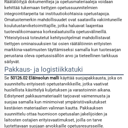
Räätälöityjä dokumentteja ja opetusmateriaaleja voidaan
kehittää tukemaan tiettyjen opetussuunnitelmien
integrointitarpeita tai instituutiokohtaisia opetustapoja.
Omatuotemerkin mahdollisuudet ovat saatavilla vakiintuneille
koulutustarviketoimittajille, jotka haluavat laajentaa
tuotevalikoimaansa korkealaatuisilla opetusvälineillä.
Yhteistyössä toteutetut kehitysohjelmat mahdollistavat
tiettyjen ominaisuuksien tai osien räätälöinnin erityisten
markkina-vaatimusten täyttämiseksi samalla kun tuotesarjan
perustana oleva opetussisällön arvo ja tieteellinen tarkkuus
säilyvät.
Pakkaus- ja logistiikkatuki
Se
50126.02 Eläinsolun malli
käyttää suojapakkausta, joka on
suunniteltu erityisesti opetustarvikkeille, jotka vaativat
huolellista käsittelyä kuljetuksen ja varastoinnin aikana.
Edistyneet pakkausmateriaalit tarjoavat vaimennusta ja
suojaa samalla kun minimoivat ympäristövaikutukset
kestävien materiaalien valinnan kautta. Pakkauksen
suunnittelu ottaa huomioon opetusalan jakelijoiden ja
laitosten ostajien erityisvaatimukset, joilla on tarve
luotettavaan suojaan arvokkaille opetusresursseille.