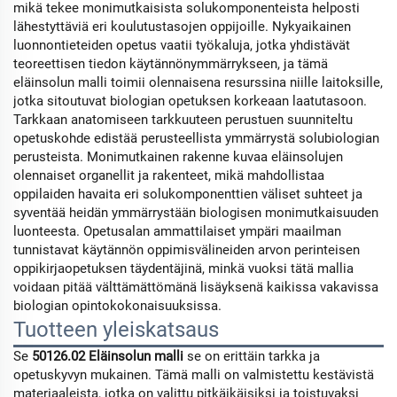
mikä tekee monimutkaisista solukomponenteista helposti
lähestyttäviä eri koulutustasojen oppijoille. Nykyaikainen
luonnontieteiden opetus vaatii työkaluja, jotka yhdistävät
teoreettisen tiedon käytännönymmärrykseen, ja tämä
eläinsolun malli toimii olennaisena resurssina niille laitoksille,
jotka sitoutuvat biologian opetuksen korkeaan laatutasoon.
Tarkkaan anatomiseen tarkkuuteen perustuen suunniteltu
opetuskohde edistää perusteellista ymmärrystä solubiologian
perusteista. Monimutkainen rakenne kuvaa eläinsolujen
olennaiset organellit ja rakenteet, mikä mahdollistaa
oppilaiden havaita eri solukomponenttien väliset suhteet ja
syventää heidän ymmärrystään biologisen monimutkaisuuden
luonteesta. Opetusalan ammattilaiset ympäri maailman
tunnistavat käytännön oppimisvälineiden arvon perinteisen
oppikirjaopetuksen täydentäjinä, minkä vuoksi tätä mallia
voidaan pitää välttämättömänä lisäyksenä kaikissa vakavissa
biologian opintokokonaisuuksissa.
Tuotteen yleiskatsaus
Se
50126.02 Eläinsolun malli
se on erittäin tarkka ja
opetuskyvyn mukainen. Tämä malli on valmistettu kestävistä
materiaaleista, jotka on valittu pitkäikäisiksi ja toistuvaksi