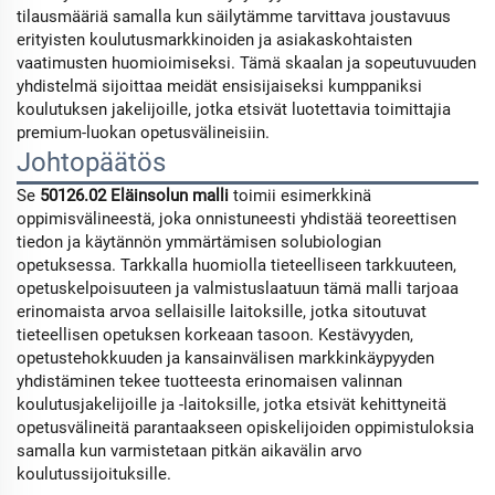
tilausmääriä samalla kun säilytämme tarvittava joustavuus
erityisten koulutusmarkkinoiden ja asiakaskohtaisten
vaatimusten huomioimiseksi. Tämä skaalan ja sopeutuvuuden
yhdistelmä sijoittaa meidät ensisijaiseksi kumppaniksi
koulutuksen jakelijoille, jotka etsivät luotettavia toimittajia
premium-luokan opetusvälineisiin.
Johtopäätös
Se
50126.02 Eläinsolun malli
toimii esimerkkinä
oppimisvälineestä, joka onnistuneesti yhdistää teoreettisen
tiedon ja käytännön ymmärtämisen solubiologian
opetuksessa. Tarkkalla huomiolla tieteelliseen tarkkuuteen,
opetuskelpoisuuteen ja valmistuslaatuun tämä malli tarjoaa
erinomaista arvoa sellaisille laitoksille, jotka sitoutuvat
tieteellisen opetuksen korkeaan tasoon. Kestävyyden,
opetustehokkuuden ja kansainvälisen markkinkäypyyden
yhdistäminen tekee tuotteesta erinomaisen valinnan
koulutusjakelijoille ja -laitoksille, jotka etsivät kehittyneitä
opetusvälineitä parantaakseen opiskelijoiden oppimistuloksia
samalla kun varmistetaan pitkän aikavälin arvo
koulutussijoituksille.