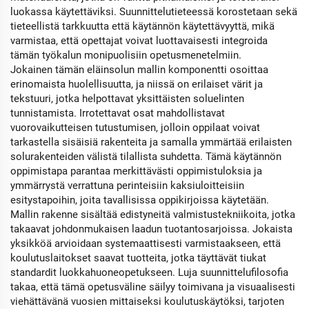
luokassa käytettäviksi. Suunnittelutieteessä korostetaan sekä
tieteellistä tarkkuutta että käytännön käytettävyyttä, mikä
varmistaa, että opettajat voivat luottavaisesti integroida
tämän työkalun monipuolisiin opetusmenetelmiin.
Jokainen tämän eläinsolun mallin komponentti osoittaa
erinomaista huolellisuutta, ja niissä on erilaiset värit ja
tekstuuri, jotka helpottavat yksittäisten soluelinten
tunnistamista. Irrotettavat osat mahdollistavat
vuorovaikutteisen tutustumisen, jolloin oppilaat voivat
tarkastella sisäisiä rakenteita ja samalla ymmärtää erilaisten
solurakenteiden välistä tilallista suhdetta. Tämä käytännön
oppimistapa parantaa merkittävästi oppimistuloksia ja
ymmärrystä verrattuna perinteisiin kaksiuloitteisiin
esitystapoihin, joita tavallisissa oppikirjoissa käytetään.
Mallin rakenne sisältää edistyneitä valmistustekniikoita, jotka
takaavat johdonmukaisen laadun tuotantosarjoissa. Jokaista
yksikköä arvioidaan systemaattisesti varmistaakseen, että
koulutuslaitokset saavat tuotteita, jotka täyttävät tiukat
standardit luokkahuoneopetukseen. Luja suunnittelufilosofia
takaa, että tämä opetusväline säilyy toimivana ja visuaalisesti
viehättävänä vuosien mittaiseksi koulutuskäytöksi, tarjoten