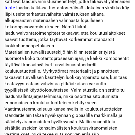
kattavat laadunvarmistusmenettelyt, jotka takaavat yhtenäisen
tuote
laadun kaikissa tuotantoseräissä. Jokainen yksikkö käy
läpi useita tarkastusvaiheita valmistuksen aikana,
alkuperäisten materiaalien valinnasta lopulliseen
kokoonpanovarmistukseen. Nämä tiukat
laadunvalvontatoimenpiteet takaavat, että koulutuslaitokset
saavat tuotteita, jotka täyttävät korkeimmat standardit
luokkahuoneopetukseen.
Materiaalien turvallisuustekijöihin kiinnitetään erityistä
huomiota koko tuotantoprosessin ajan, ja kaikki komponentit
täyttävät kansainväliset turvallisuusstandardit
koulutustuotteille. Myrkyttömät materiaalit ja pinnoitteet
takaavat turvallisen käsittelyn luokkaympäristöissä, kun taas
kestävyystestaus vahvistaa pitkäaikaisen vakautta
tyypillisissä käyttöolosuhteissa. Valmistustila on sertifioitu
laadunhallintajärjestelmissä, mikä osoittaa sitoutumista
erinomaiseen koulutustuotteiden kehitykseen.
Vaatimustenmukaisuus kansainvälisiin koulutustuotteiden
standardeihin takaa hyväksynnän globaalilla markkinalla ja
sääntelyviranomaisten hyväksynnän. Mallin suunnittelu
sisältää useiden kansainvälisten koulutusviranomaisten
vaatimukset, mikä tekee siitä sopivan erilaisiin