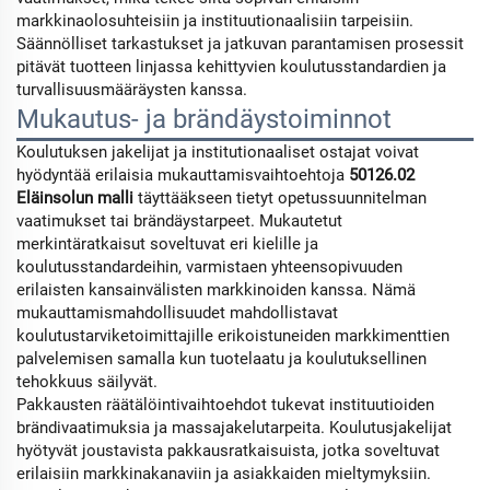
markkinaolosuhteisiin ja instituutionaalisiin tarpeisiin.
Säännölliset tarkastukset ja jatkuvan parantamisen prosessit
pitävät tuotteen linjassa kehittyvien koulutusstandardien ja
turvallisuusmääräysten kanssa.
Mukautus- ja brändäystoiminnot
Koulutuksen jakelijat ja institutionaaliset ostajat voivat
hyödyntää erilaisia mukauttamisvaihtoehtoja
50126.02
Eläinsolun malli
täyttääkseen tietyt opetussuunnitelman
vaatimukset tai brändäystarpeet. Mukautetut
merkintäratkaisut soveltuvat eri kielille ja
koulutusstandardeihin, varmistaen yhteensopivuuden
erilaisten kansainvälisten markkinoiden kanssa. Nämä
mukauttamismahdollisuudet mahdollistavat
koulutustarviketoimittajille erikoistuneiden markkimenttien
palvelemisen samalla kun tuotelaatu ja koulutuksellinen
tehokkuus säilyvät.
Pakkausten räätälöintivaihtoehdot tukevat instituutioiden
brändivaatimuksia ja massajakelutarpeita. Koulutusjakelijat
hyötyvät joustavista pakkausratkaisuista, jotka soveltuvat
erilaisiin markkinakanaviin ja asiakkaiden mieltymyksiin.