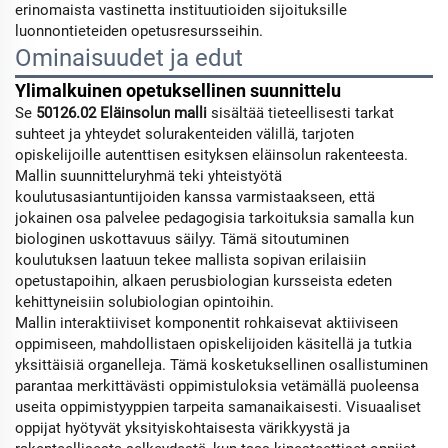
erinomaista vastinetta instituutioiden sijoituksille
luonnontieteiden opetusresursseihin.
Ominaisuudet ja edut
Ylimalkuinen opetuksellinen suunnittelu
Se
50126.02 Eläinsolun malli
sisältää tieteellisesti tarkat
suhteet ja yhteydet solurakenteiden välillä, tarjoten
opiskelijoille autenttisen esityksen eläinsolun rakenteesta.
Mallin suunnitteluryhmä teki yhteistyötä
koulutusasiantuntijoiden kanssa varmistaakseen, että
jokainen osa palvelee pedagogisia tarkoituksia samalla kun
biologinen uskottavuus säilyy. Tämä sitoutuminen
koulutuksen laatuun tekee mallista sopivan erilaisiin
opetustapoihin, alkaen perusbiologian kursseista edeten
kehittyneisiin solubiologian opintoihin.
Mallin interaktiiviset komponentit rohkaisevat aktiiviseen
oppimiseen, mahdollistaen opiskelijoiden käsitellä ja tutkia
yksittäisiä organelleja. Tämä kosketuksellinen osallistuminen
parantaa merkittävästi oppimistuloksia vetämällä puoleensa
useita oppimistyyppien tarpeita samanaikaisesti. Visuaaliset
oppijat hyötyvät yksityiskohtaisesta värikkyystä ja