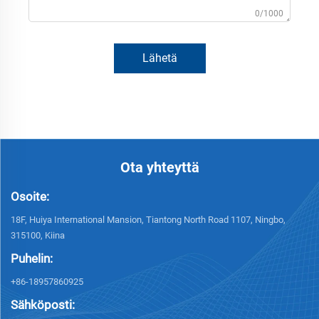
0/1000
Lähetä
Ota yhteyttä
Osoite:
18F, Huiya International Mansion, Tiantong North Road 1107, Ningbo,
315100, Kiina
Puhelin:
+86-18957860925
Sähköposti: