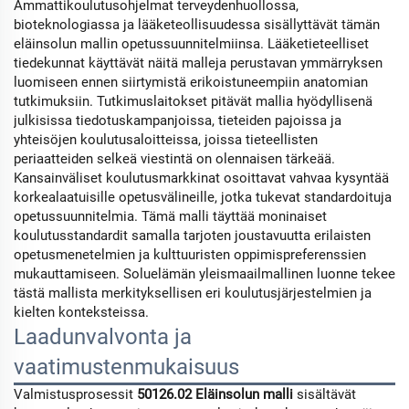
Ammattikoulutusohjelmat terveydenhuollossa,
bioteknologiassa ja lääketeollisuudessa sisällyttävät tämän
eläinsolun mallin opetussuunnitelmiinsa. Lääketieteelliset
tiedekunnat käyttävät näitä malleja perustavan ymmärryksen
luomiseen ennen siirtymistä erikoistuneempiin anatomian
tutkimuksiin. Tutkimuslaitokset pitävät mallia hyödyllisenä
julkisissa tiedotuskampanjoissa, tieteiden pajoissa ja
yhteisöjen koulutusaloitteissa, joissa tieteellisten
periaatteiden selkeä viestintä on olennaisen tärkeää.
Kansainväliset koulutusmarkkinat osoittavat vahvaa kysyntää
korkealaatuisille opetusvälineille, jotka tukevat standardoituja
opetussuunnitelmia. Tämä malli täyttää moninaiset
koulutusstandardit samalla tarjoten joustavuutta erilaisten
opetusmenetelmien ja kulttuuristen oppimispreferenssien
mukauttamiseen. Soluelämän yleismaailmallinen luonne tekee
tästä mallista merkityksellisen eri koulutusjärjestelmien ja
kielten konteksteissa.
Laadunvalvonta ja
vaatimustenmukaisuus
Valmistusprosessit
50126.02 Eläinsolun malli
sisältävät