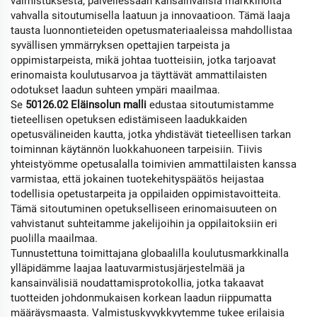
valmistuksesta, palvellessaan kansainvälisiä markkinoita
vahvalla sitoutumisella laatuun ja innovaatioon. Tämä laaja
tausta luonnontieteiden opetusmateriaaleissa mahdollistaa
syvällisen ymmärryksen opettajien tarpeista ja
oppimistarpeista, mikä johtaa tuotteisiin, jotka tarjoavat
erinomaista koulutusarvoa ja täyttävät ammattilaisten
odotukset laadun suhteen ympäri maailmaa.
Se
50126.02 Eläinsolun malli
edustaa sitoutumistamme
tieteellisen opetuksen edistämiseen laadukkaiden
opetusvälineiden kautta, jotka yhdistävät tieteellisen tarkan
toiminnan käytännön luokkahuoneen tarpeisiin. Tiivis
yhteistyömme opetusalalla toimivien ammattilaisten kanssa
varmistaa, että jokainen tuotekehityspäätös heijastaa
todellisia opetustarpeita ja oppilaiden oppimistavoitteita.
Tämä sitoutuminen opetukselliseen erinomaisuuteen on
vahvistanut suhteitamme jakelijoihin ja oppilaitoksiin eri
puolilla maailmaa.
Tunnustettuna toimittajana globaalilla koulutusmarkkinalla
ylläpidämme laajaa laatuvarmistusjärjestelmää ja
kansainvälisiä noudattamisprotokollia, jotka takaavat
tuotteiden johdonmukaisen korkean laadun riippumatta
määräysmaasta. Valmistuskyvykkyytemme tukee erilaisia