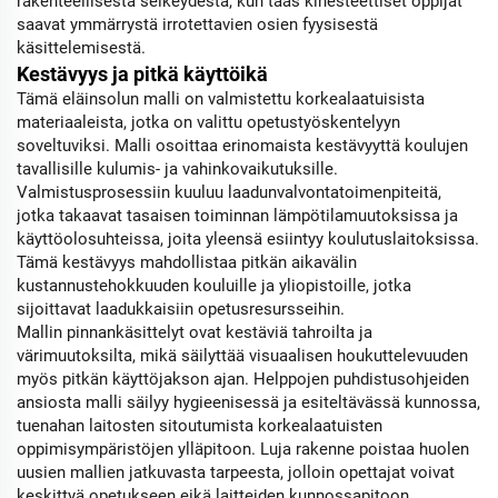
rakenteellisesta selkeydestä, kun taas kinesteettiset oppijat
saavat ymmärrystä irrotettavien osien fyysisestä
käsittelemisestä.
Kestävyys ja pitkä käyttöikä
Tämä eläinsolun malli on valmistettu korkealaatuisista
materiaaleista, jotka on valittu opetustyöskentelyyn
soveltuviksi. Malli osoittaa erinomaista kestävyyttä koulujen
tavallisille kulumis- ja vahinkovaikutuksille.
Valmistusprosessiin kuuluu laadunvalvontatoimenpiteitä,
jotka takaavat tasaisen toiminnan lämpötilamuutoksissa ja
käyttöolosuhteissa, joita yleensä esiintyy koulutuslaitoksissa.
Tämä kestävyys mahdollistaa pitkän aikavälin
kustannustehokkuuden kouluille ja yliopistoille, jotka
sijoittavat laadukkaisiin opetusresursseihin.
Mallin pinnankäsittelyt ovat kestäviä tahroilta ja
värimuutoksilta, mikä säilyttää visuaalisen houkuttelevuuden
myös pitkän käyttöjakson ajan. Helppojen puhdistusohjeiden
ansiosta malli säilyy hygieenisessä ja esiteltävässä kunnossa,
tuenahan laitosten sitoutumista korkealaatuisten
oppimisympäristöjen ylläpitoon. Luja rakenne poistaa huolen
uusien mallien jatkuvasta tarpeesta, jolloin opettajat voivat
keskittyä opetukseen eikä laitteiden kunnossapitoon.