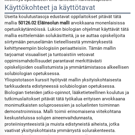
Käyttökohteet ja käyttötavat
Useita koulutustasoja edustavat oppilaitokset pitävät tätä
mallia
50126.02 Eläinsolun malli
arvokkaana monenlaisissa
opetuskäytännöissä. Lukion biologian ohjelmat käyttävät tätä
mallia esittelemään solukäsitteitä, ja se auttaa opiskelijoita
siirtymään peruselämän tieteellisestä ymmärryksestä
kehittyneempiin biologisiin periaatteisiin. Tämän mallin
tarjoamat visuaaliset ja tuntoaistiin vetoavat
oppimismahdollisuudet parantavat merkittävästi
opiskelijoiden osallistumista ja ymmärtämistasoa alkeellisen
solubiologian opetuksessa.
Yliopistotason kurssit hyötyvät mallin yksityiskohtaisesta
tarkkuudesta edistyneessä solubiologian opetuksessa.
Biologian tieteiden jatko-opinnot, lääketieteellinen koulutus ja
tutkimuslaitokset pitävät tätä työkalua erityisen arvokkaana
monimutkaisten soluprosessien ja soluelinten toiminnan
demonstroinnissa. Malli toimii erinomaisena viitekohtana
keskusteluissa solujen aineenvaihdunnasta,
proteiinisynteesistä ja muista edistyneistä aiheista, jotka
vaativat yksityiskohtaista ymmärrystä solurakenteesta.