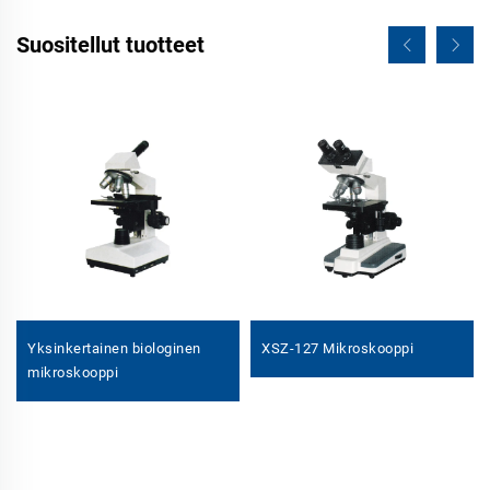
Suositellut tuotteet
Yksinkertainen biologinen
XSZ-127 Mikroskooppi
mikroskooppi