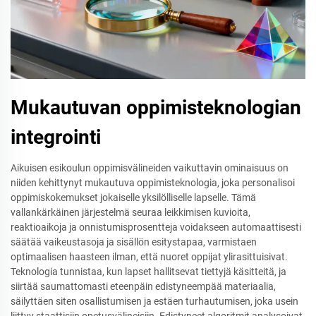
Mukautuvan oppimisteknologian
integrointi
Aikuisen esikoulun oppimisvälineiden vaikuttavin ominaisuus on
niiden kehittynyt mukautuva oppimisteknologia, joka personalisoi
oppimiskokemukset jokaiselle yksilölliselle lapselle. Tämä
vallankärkäinen järjestelmä seuraa leikkimisen kuvioita,
reaktioaikoja ja onnistumisprosentteja voidakseen automaattisesti
säätää vaikeustasoja ja sisällön esitystapaa, varmistaen
optimaalisen haasteen ilman, että nuoret oppijat ylirasittuisivat.
Teknologia tunnistaa, kun lapset hallitsevat tiettyjä käsitteitä, ja
siirtää saumattomasti eteenpäin edistyneempää materiaalia,
säilyttäen siten osallistumisen ja estäen turhautumisen, joka usein
liittyy staattisiin opetusvälineisiin. Edistyneet algoritmit analysoivat