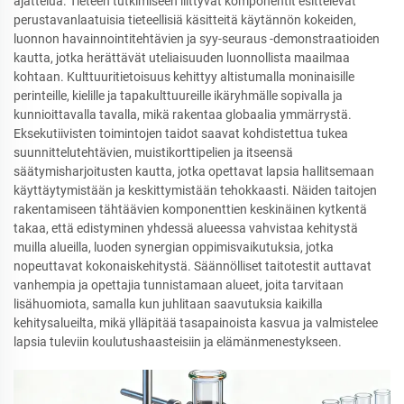
ajattelua. Tieteen tutkimiseen liittyvät komponentit esittelevät
perustavanlaatuisia tieteellisiä käsitteitä käytännön kokeiden,
luonnon havainnointitehtävien ja syy-seuraus -demonstraatioiden
kautta, jotka herättävät uteliaisuuden luonnollista maailmaa
kohtaan. Kulttuuritietoisuus kehittyy altistumalla moninaisille
perinteille, kielille ja tapakulttuureille ikäryhmälle sopivalla ja
kunnioittavalla tavalla, mikä rakentaa globaalia ymmärrystä.
Eksekutiivisten toimintojen taidot saavat kohdistettua tukea
suunnittelutehtävien, muistikorttipelien ja itseensä
säätymisharjoitusten kautta, jotka opettavat lapsia hallitsemaan
käyttäytymistään ja keskittymistään tehokkaasti. Näiden taitojen
rakentamiseen tähtäävien komponenttien keskinäinen kytkentä
takaa, että edistyminen yhdessä alueessa vahvistaa kehitystä
muilla alueilla, luoden synergian oppimisvaikutuksia, jotka
nopeuttavat kokonaiskehitystä. Säännölliset taitotestit auttavat
vanhempia ja opettajia tunnistamaan alueet, joita tarvitaan
lisähuomiota, samalla kun juhlitaan saavutuksia kaikilla
kehitysalueilta, mikä ylläpitää tasapainoista kasvua ja valmistelee
lapsia tuleviin koulutushaasteisiin ja elämänmenestykseen.