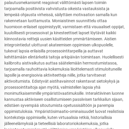
palautusmekanismit reagoivat välittömästi lapsen toimiin
tarjoamalla positiivista vahvistusta oikeista vastauksista ja
lempeää ohjausta virheissä, säilyttäen motivaation samalla kun
rakennetaan luottamusta. Moniaistinen suunnittelu ottaa
huomioon erilaiset oppimistyylit, varmistaen että visuaaliset oppijat,
kuulollisesti prosessoivat ja kinesteettiset lapset löytävät kaikki
kiinnostavia reittejä uusien käsitteiden ymmärtämiseen. Aistien
integrointiedut ulottuvat akateemisen oppimisen ulkopuolelle,
tukevat lapsia erilaisilla prosessointitarpeilla ja auttavat
kehittämään elintärkeitä taitoja arkipäivän toimintaan. Huolellisesti
kalibroitu aistivaikutus auttaa säätelemään hermostumistasoa,
tarjoamalla rauhoittavia kokemuksia liioittelemasti stimuloituneille
lapsille ja energisoivia aktiviteetteja niille, jotka tarvitsevat
aktivoitumista. Edistyvät aistihavainnot rakentavat sietokykyä ja
prosessointitaitoja ajan myötä, valmistellen lapsia yhä
monimutkaisemmille ympäristövaatimuksille. Interaktiivinen luonne
kannustaa aktiiviseen osallistumiseen passiivisen tarkkailun sijaan,
edistäen syvempää sitoutumista opetussisältöön ja parempia
oppimistuloksia. Ympäristösimaatio-ominaisuudet luovat realistisia
konteksteja oppimiselle, kuten virtuaalisia retkiä, historiallisia
jälleenelämyksiä ja tieteellisiä laboratoriokokemuksia, jotka