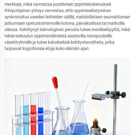
merkkejä, mikä varmistaa positiiviset oppimiskokemukset.
Pilvipohjainen yhteys varmistaa, että oppimisedistyminen
synkronoituu useiden laitteiden välillä, mahdollistaen saumattoman
jatkumisen opetustoiminnoille kotona, päiväkodissa tai matkoilla
ollessa. Kehittynyt teknologinen perusta tukee monikielisyyttä, mikä
tekee esikoulun oppimisvälineistä saatavilla monipuolisille
väestöryhmille ja tukee kaksikielisiä kehitystavoitteita, jotka
tarjoavat kognitiivisia etuja koko elämän ajan.