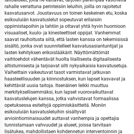
rahalle verrattuna perinteisiin leluihin, joilla on rajoitetut
kasvatusarvot. Joustavuus on toinen keskeinen etu, koska
esikouluiän kasvatuslelut sopeutuvat erilaisiin
oppimistapoihin ja tahtiin ja ottavat yhtä hyvin huomioon
visuaaliset, kuulo- ja kinesteettiset oppijat. Vanhemmat
saavat rauhoitusta siitä, että lasten kanssa on tekemisissä
sisältö, jonka ovat suunnitelleet kasvatusasiantuntijat ja
lasten kehityksen erikoislääkärit. Näyttömättömät
vaihtoehdot vähentävät huolta liiallisesta digitaalisesta
altistumisesta ja tarjoavat silti nykyaikaisia kasvatusetuja.
Vaiheittain vaikeutuvat tasot varmistavat jatkuvan
haasteellisuuden ja kiinnostuksen, kun lapset kasvavat ja
kehittävät uusia taitoja. Itsenäinen leikki muuttuu
merkityksellisemmäksi, kun lapset vuorovaikuttavat
kasvatuslelujen kanssa, jotka vahvistavat formaalissa
opetuksessa esiteltyjä oppimiskäsitteitä. Moniin
esikouluiän kasvatusleluihin sisältyvät
arviointiominaisuudet auttavat vanhempia ja opettajia
tunnistamaan vahvuudet ja alueet, joissa tarvitaan
lisätukea, mahdollistaen kohdennetun interventoinnin ja