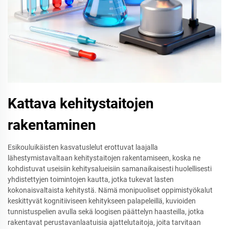
Kattava kehitystaitojen
rakentaminen
Esikouluikäisten kasvatuslelut erottuvat laajalla
lähestymistavaltaan kehitystaitojen rakentamiseen, koska ne
kohdistuvat useisiin kehitysalueisiin samanaikaisesti huolellisesti
yhdistettyjen toimintojen kautta, jotka tukevat lasten
kokonaisvaltaista kehitystä. Nämä monipuoliset oppimistyökalut
keskittyvät kognitiiviseen kehitykseen palapeleillä, kuvioiden
tunnistuspelien avulla sekä loogisen päättelyn haasteilla, jotka
rakentavat perustavanlaatuisia ajattelutaitoja, joita tarvitaan