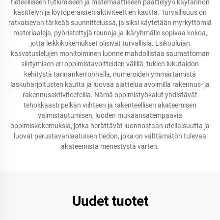
tieteelliseen tutkimiseen ja matemaattiseen päättelyyn käytännön
käsittelyn ja löytöperäisten aktiviteettien kautta. Turvallisuus on
ratkaisevan tärkeää suunnittelussa, ja siksi käytetään myrkyttömiä
materiaaleja, pyöristettyjä reunoja ja ikäryhmälle sopivaa kokoa,
jotta leikkikokemukset olisivat turvallisia. Esikouluiän
kasvatuslelujen monitoiminen luonne mahdollistaa saumattoman
siirtymisen eri oppimistavoitteiden välillä, tukien lukutaidon
kehitystä tarinankerronnalla, numeroiden ymmärtämistä
laskuharjoitusten kautta ja luovaa ajattelua avoimilla rakennus- ja
rakennusaktiviteeteilla. Nämä oppimistyökalut yhdistävät
tehokkaasti pelkän viihteen ja rakenteellisen akateemisen
valmistautumisen, luoden mukaansatempaavia
oppimiskokemuksia, jotka herättävät luonnostaan uteliaisuutta ja
luovat perustavanlaatuisen tiedon, joka on välttämätön tulevaa
akateemista menestystä varten.
Uudet tuotet