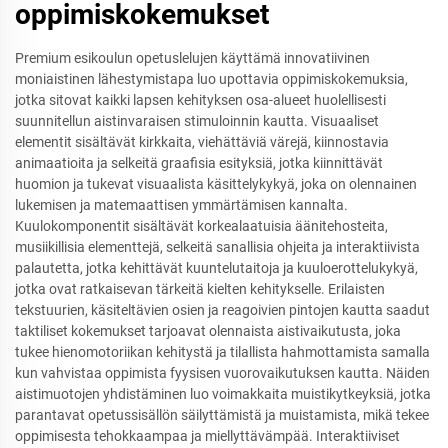
oppimiskokemukset
Premium esikoulun opetuslelujen käyttämä innovatiivinen
moniaistinen lähestymistapa luo upottavia oppimiskokemuksia,
jotka sitovat kaikki lapsen kehityksen osa-alueet huolellisesti
suunnitellun aistinvaraisen stimuloinnin kautta. Visuaaliset
elementit sisältävät kirkkaita, viehättäviä värejä, kiinnostavia
animaatioita ja selkeitä graafisia esityksiä, jotka kiinnittävät
huomion ja tukevat visuaalista käsittelykykyä, joka on olennainen
lukemisen ja matemaattisen ymmärtämisen kannalta.
Kuulokomponentit sisältävät korkealaatuisia äänitehosteita,
musiikillisia elementtejä, selkeitä sanallisia ohjeita ja interaktiivista
palautetta, jotka kehittävät kuuntelutaitoja ja kuuloerottelukykyä,
jotka ovat ratkaisevan tärkeitä kielten kehitykselle. Erilaisten
tekstuurien, käsiteltävien osien ja reagoivien pintojen kautta saadut
taktiliset kokemukset tarjoavat olennaista aistivaikutusta, joka
tukee hienomotoriikan kehitystä ja tilallista hahmottamista samalla
kun vahvistaa oppimista fyysisen vuorovaikutuksen kautta. Näiden
aistimuotojen yhdistäminen luo voimakkaita muistikytkeyksiä, jotka
parantavat opetussisällön säilyttämistä ja muistamista, mikä tekee
oppimisesta tehokkaampaa ja miellyttävämpää. Interaktiiviset