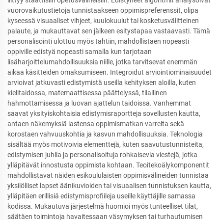
vuorovaikutustietoja tunnistaakseen oppimispreferenssit, olipa
kyseessä visuaaliset vihjeet, kuulokuulut tai kosketusvälitteinen
palaute, ja mukauttavat sen jälkeen esitystapaa vastaavasti. Tämä
personalisointi ulottuu myös tahtiin, mahdollistaen nopeasti
oppiville edistyä nopeasti samalla kun tarjotaan
lisäharjoittelumahdollisuuksia niille, jotka tarvitsevat enemmän
aikaa käsitteiden omaksumiseen. Integroidut arviointiominaisuudet
arvioivat jatkuvasti edistymistä useilla kehityksen aloilla, kuten
kielitaidossa, matemaattisessa päättelyssä, tilallinen
hahmottamisessa ja luovan ajattelun taidoissa. Vanhemmat
saavat yksityiskohtaisia edistymisraportteja sovellusten kautta,
antaen näkemyksiä lastensa oppimismatkan varrelta sekä
korostaen vahvuuskohtia ja kasvun mahdollisuuksia. Teknologia
sisältää myös motivoivia elementtejä, kuten saavutustunnisteita,
edistymisen juhlia ja personalisoituja rohkaisevia viestejä, jotka
ylläpitävät innostusta oppimista kohtaan. Teoitekoälykomponentit
mahdollistavat näiden esikoululaisten oppimisvälineiden tunnistaa
yksilölliset lapset äänikuvioiden tai visuaalisen tunnistuksen kautta,
ylläpitäen erillisiä edistymisprofiileja useille käyttäjille samassa
kodissa. Mukautuva järjestelmä huomioi myös tunteelliset tilat,
säätäen toimintoja havaitessaan väsymyksen tai turhautumisen