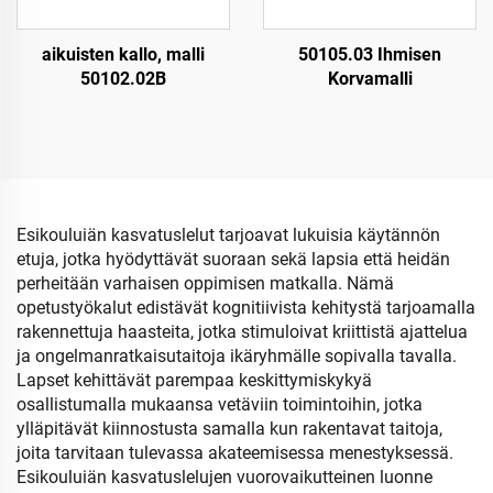
aikuisten kallo, malli
50105.03 Ihmisen
50102.02B
Korvamalli
Esikouluiän kasvatuslelut tarjoavat lukuisia käytännön
etuja, jotka hyödyttävät suoraan sekä lapsia että heidän
perheitään varhaisen oppimisen matkalla. Nämä
opetustyökalut edistävät kognitiivista kehitystä tarjoamalla
rakennettuja haasteita, jotka stimuloivat kriittistä ajattelua
ja ongelmanratkaisutaitoja ikäryhmälle sopivalla tavalla.
Lapset kehittävät parempaa keskittymiskykyä
osallistumalla mukaansa vetäviin toimintoihin, jotka
ylläpitävät kiinnostusta samalla kun rakentavat taitoja,
joita tarvitaan tulevassa akateemisessa menestyksessä.
Esikouluiän kasvatuslelujen vuorovaikutteinen luonne