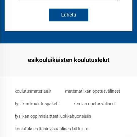
Lähetä
esikouluikäisten koulutuslelut
koulutusmateriaalit
matematiikan opetusvälineet
fysiikan koulutuspaketit
kemian opetusvälineet
fysiikan oppimislaitteet luokkahuoneisiin
koulutuksen ääniovisuaalinen laitteisto