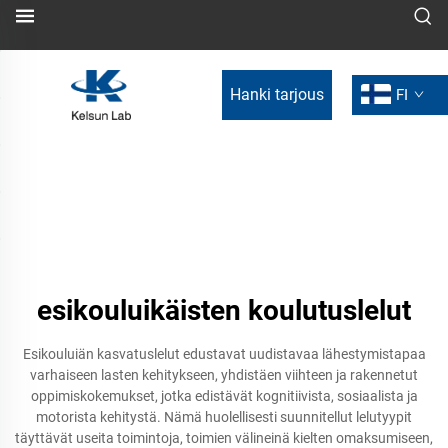
Hanki tarjous
FI
esikouluikäisten koulutuslelut
Esikouluiän kasvatuslelut edustavat uudistavaa lähestymistapaa
varhaiseen lasten kehitykseen, yhdistäen viihteen ja rakennetut
oppimiskokemukset, jotka edistävät kognitiivista, sosiaalista ja
motorista kehitystä. Nämä huolellisesti suunnitellut lelutyypit
täyttävät useita toimintoja, toimien välineinä kielten omaksumiseen,