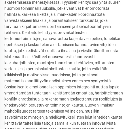
akateemisessa menestyksessä. Fyysinen kehitys saa yhtä suuren
huomion toiminnallisuuksilla, jotka vaativat hienomotorista
hallintaa, karkeaa liikettä ja silmän-käden koordinaatiota
vahvistaakseen lihaksia ja parantaakseen tarkkuutta, joka
tarvitaan kirjoittamiseen, piirtämiseen ja itsehoitoon liittyviin
tehtäviin. Kielitaito kehittyy vuorovaikutteisten
kertomustoimintojen, sanavarastoa laajentavien pelien, fonetiikan
opetuksen ja keskustelun aloittamiseen kannustavien vihjeiden
kautta, jotka edistävät suullista ilmaisua ja viestintäluottamusta.
Matemaattiset käsitteet nousevat esiin luontevasti
laskuharjoitusten, muotojen tunnistamistehtävien, mittausten
vertailujen ja peruslaskutoimitusten kautta, jotka esitetään
leikkisissä ja motivoivissa muodoissa, jotka poistavat
matematiikkaan liittyvän ahdistuksen ennen sen syntymistä.
Sosiaalisen ja emotionaalisen oppimisen integrointi auttaa lapsia
ymmärtämään tunteitaan, kehittämään empatiaa, harjoittelemaan
konfliktienratkaisua ja rakentamaan itseluottamusta roolilelujen ja
yhteistyöhön perustuvien toimintojen kautta. Luovan ilmaisun
mahdollisuudet taiteen tekemisen välineiden, musiikin
säveltämistoimintojen ja mielikuvituksellisten lelutilanteiden kautta
kehittävät taiteellisia taitoja samalla kun tuetaan innovatiivista