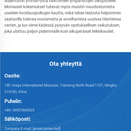
laajentavat ymmärrystä välittömien ympäristöjen ulkopuolelle.
Moniaiset kokemukset tukevat myös muistin muodostumista
useiden koodauspolkujen kautta, mikä tekee tiedosta helpommin
saatavilla tulevaa noutamista ja soveltamista uusissa tilanteissa
varten, ja luo viime kädessä pysyvän opetuksellisen vaikutuksen,
joka ulottuu paljon pidemmälle kuin alkuperäiset leikkikaudet.
Ota yhteyttä
Osoite:
18F, Huiya International Mansion, Tiantong North Road 1107, Ningbo,
315100, Kiina
Puhelin:
+86-18957860925
Sähköposti:
Company E-mail:
[email protected]