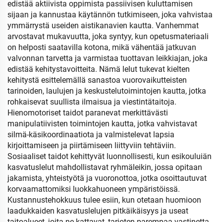
edistää aktiivista oppimista passiivisen kuluttamisen
sijaan ja kannustaa käytännön tutkimiseen, joka vahvistaa
ymmärrystä useiden aistikanavien kautta. Vanhemmat
arvostavat mukavuutta, joka syntyy, kun opetusmateriaali
on helposti saatavilla kotona, mikä vähentää jatkuvan
valvonnan tarvetta ja varmistaa tuottavan leikkiajan, joka
edistää kehitystavoitteita. Nämä lelut tukevat kielten
kehitystä esittelemällä sanastoa vuorovaikutteisten
tarinoiden, laulujen ja keskustelutoimintojen kautta, jotka
rohkaisevat suullista ilmaisua ja viestintätaitoja.
Hienomotoriset taidot paranevat merkittävästi
manipulatiivisten toimintojen kautta, jotka vahvistavat
silmä-käsikoordinaatiota ja valmistelevat lapsia
kirjoittamiseen ja piirtämiseen liittyviin tehtäviin.
Sosiaaliset taidot kehittyvät luonnollisesti, kun esikouluiän
kasvatuslelut mahdollistavat ryhmäleikin, jossa opitaan
jakamista, yhteistyötä ja vuoronottoa, jotka osoittautuvat
korvaamattomiksi luokkahuoneen ympäristöissä.
Kustannustehokkuus tulee esiin, kun otetaan huomioon
laadukkaiden kasvatuslelujen pitkäikäisyys ja useat
taitoalueet, joita ne kattavat, tarjoten parempaa vastinetta