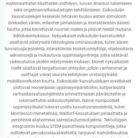
matemaattisten käsitteiden esittelyyn, luovan ilmaisun tukemiseen
sekä ongelmanratkaisutaitojen kehittämiseen. Esikouluiän
kasvatuslelujen keskeisiin tehtäviin kuuluu aistien stimulointi
kirkkaiden värien, erilaisten pintakäsien ja interaktiivisten äänien
kautta, jotka kiinnittävät nuorten mielen ja pitävät heidät mukana
leikkikokemuksissa. Nykyaikaiset esikouluiän kasvatuslelut
sisältävät edistyneitä teknologisia ominaisuuksia, kuten äänen
tunnistusjärjestelmiä, interaktiivisia kosketusnäyttöjä, ohjelmoitavia
sekvenssejä ja mukautuvia oppimisalgoritmeja, jotka säätävät
vaikeustasoa yksilön edistymisen mukaan. Monet nykyaikaiset
mallit sisältävät langattoman yhteyden, jolloin vanhemmat ja
opettajat voivat seurata kehityksen virstanpylväitä
mobiilisovellusten kautta. Esikouluiän kasvatuslelujen sovellukset
ulottuvat monenlaisiin oppimisympäristöihin, kotiperäisistä
varhaiskasvatusohjelmista ammattimaisiin päiväkoteihin ja
rakennettuihin esikouluohjelmiin. Nämä monipuoliset
oppimistyökalut tukevat useita kasvatusmenetelmiä, kuten
Montessori-menetelmää, Waldorf-kasvatuksen periaatteita ja
perinteisiä akateemisia valmistautumisohjelmia. Teknologian
integrointiin kuuluu STEM-painotteisia komponentteja, jotka
esittelevät peruskoodauskäsitteitä, tarjoavat mahdollisuuksia